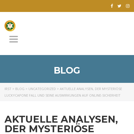
Toggle
navigation
BLOG
IRST
>
BLOG
>
UNCATEGORIZED
>
AKTUELLE ANALYSEN, DER MYSTERIÖSE
LUCKYCAPONE FALL UND SEINE AUSWIRKUNGEN AUF ONLINE-SICHERHEIT
AKTUELLE ANALYSEN,
DER MYSTERIÖSE