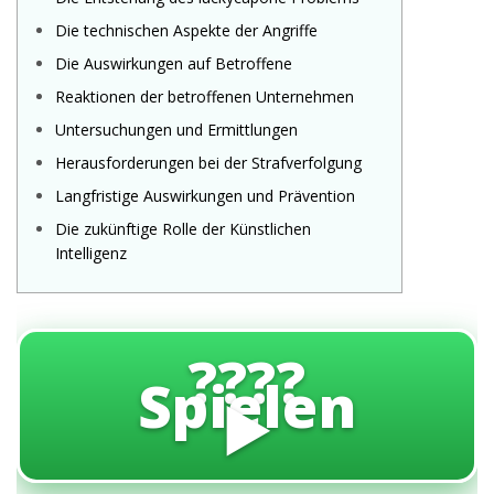
Die technischen Aspekte der Angriffe
Die Auswirkungen auf Betroffene
Reaktionen der betroffenen Unternehmen
Untersuchungen und Ermittlungen
Herausforderungen bei der Strafverfolgung
Langfristige Auswirkungen und Prävention
Die zukünftige Rolle der Künstlichen
Intelligenz
????
Spielen
▶️