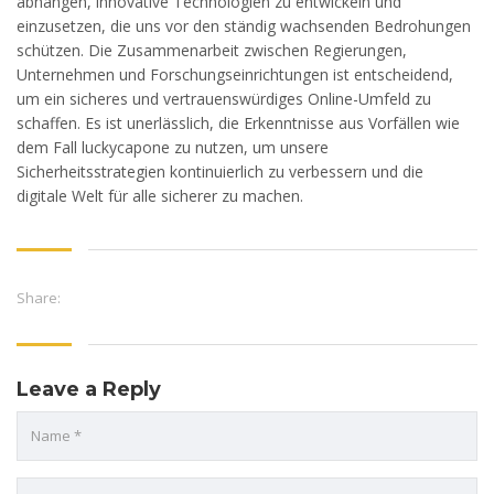
abhängen, innovative Technologien zu entwickeln und
einzusetzen, die uns vor den ständig wachsenden Bedrohungen
schützen. Die Zusammenarbeit zwischen Regierungen,
Unternehmen und Forschungseinrichtungen ist entscheidend,
um ein sicheres und vertrauenswürdiges Online-Umfeld zu
schaffen. Es ist unerlässlich, die Erkenntnisse aus Vorfällen wie
dem Fall luckycapone zu nutzen, um unsere
Sicherheitsstrategien kontinuierlich zu verbessern und die
digitale Welt für alle sicherer zu machen.
Share:
Leave a Reply