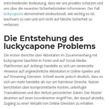
entscheidender Bedeutung, dass wir uns proaktiv schützen und
uns über die neuesten Sicherheitsrisiken informieren. Der Fall
luckycapone
demonstriert eindrucksvoll, wie wichtig es ist,
wachsam zu sein und sich nicht auf falsche Sicherheit zu
verlassen.
Die Entstehung des
luckycapone Problems
Die ersten Berichte über Aktivitäten im Zusammenhang mit
luckycapone tauchten in Foren und auf Social-Media-
Plattformen auf. Anfangs handelte es sich um vereinzelte
Hinweise auf ungewöhnliche Aktivitäten in Online-Spielen und
auf Streaming-Diensten. Schnell wurde jedoch deutlich, dass es
sich um mehr handelte als nur um harmlose Streiche. Nutzer
berichteten über kompromittierte Konten, unbefugte
Transaktionen und den Verlust persönlicher Daten. Die Muster
deuteten auf einen koordinierten Angriff hin, der darauf abzielte,
Zugang zu einer Vielzahl von Online-Diensten zu erhalten.