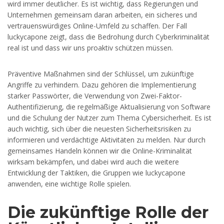
wird immer deutlicher. Es ist wichtig, dass Regierungen und
Unternehmen gemeinsam daran arbeiten, ein sicheres und
vertrauenswürdiges Online-Umfeld zu schaffen. Der Fall
luckycapone zeigt, dass die Bedrohung durch Cyberkriminalität
real ist und dass wir uns proaktiv schützen müssen.
Präventive Maßnahmen sind der Schlüssel, um zukünftige
Angriffe zu verhindern. Dazu gehören die Implementierung
starker Passwörter, die Verwendung von Zwei-Faktor-
Authentifizierung, die regelmäßige Aktualisierung von Software
und die Schulung der Nutzer zum Thema Cybersicherheit. Es ist
auch wichtig, sich über die neuesten Sicherheitsrisiken zu
informieren und verdächtige Aktivitäten zu melden. Nur durch
gemeinsames Handeln können wir die Online-Kriminalität
wirksam bekämpfen, und dabei wird auch die weitere
Entwicklung der Taktiken, die Gruppen wie luckycapone
anwenden, eine wichtige Rolle spielen.
Die zukünftige Rolle der