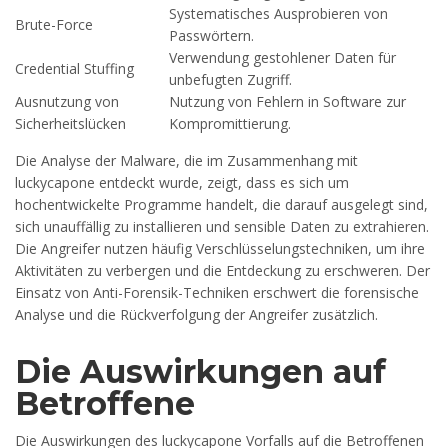
Systematisches Ausprobieren von
Brute-Force
Passwörtern.
Verwendung gestohlener Daten für
Credential Stuffing
unbefugten Zugriff.
Ausnutzung von
Nutzung von Fehlern in Software zur
Sicherheitslücken
Kompromittierung.
Die Analyse der Malware, die im Zusammenhang mit
luckycapone entdeckt wurde, zeigt, dass es sich um
hochentwickelte Programme handelt, die darauf ausgelegt sind,
sich unauffällig zu installieren und sensible Daten zu extrahieren.
Die Angreifer nutzen häufig Verschlüsselungstechniken, um ihre
Aktivitäten zu verbergen und die Entdeckung zu erschweren. Der
Einsatz von Anti-Forensik-Techniken erschwert die forensische
Analyse und die Rückverfolgung der Angreifer zusätzlich.
Die Auswirkungen auf
Betroffene
Die Auswirkungen des luckycapone Vorfalls auf die Betroffenen