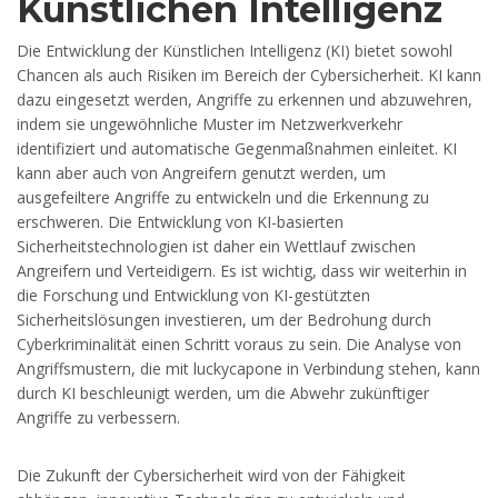
Künstlichen Intelligenz
Die Entwicklung der Künstlichen Intelligenz (KI) bietet sowohl
Chancen als auch Risiken im Bereich der Cybersicherheit. KI kann
dazu eingesetzt werden, Angriffe zu erkennen und abzuwehren,
indem sie ungewöhnliche Muster im Netzwerkverkehr
identifiziert und automatische Gegenmaßnahmen einleitet. KI
kann aber auch von Angreifern genutzt werden, um
ausgefeiltere Angriffe zu entwickeln und die Erkennung zu
erschweren. Die Entwicklung von KI-basierten
Sicherheitstechnologien ist daher ein Wettlauf zwischen
Angreifern und Verteidigern. Es ist wichtig, dass wir weiterhin in
die Forschung und Entwicklung von KI-gestützten
Sicherheitslösungen investieren, um der Bedrohung durch
Cyberkriminalität einen Schritt voraus zu sein. Die Analyse von
Angriffsmustern, die mit luckycapone in Verbindung stehen, kann
durch KI beschleunigt werden, um die Abwehr zukünftiger
Angriffe zu verbessern.
Die Zukunft der Cybersicherheit wird von der Fähigkeit