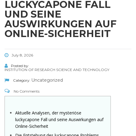
LUCKYCAPONE FALL
UND SEINE
AUSWIRKUNGEN AUF
ONLINE-SICHERHEIT
July 8, 2026
Posted by:
INSTITUTION OF RESEARCH SCIENCE AND TECHNOLOGY
Uncategorized
Category:
No Comments
Aktuelle Analysen, der mysteriöse
luckycapone Fall und seine Auswirkungen auf
Online-Sicherheit
Die Entstehung des luckycapone Problems