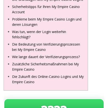
Sicherheitstipps für Ihren My Empire Casino
Account
Probleme beim My Empire Casino Login und
deren Lösungen
Was tun, wenn der Login weiterhin
fehlschlägt?
Die Bedeutung von Verifizierungsprozessen
bei My Empire Casino
Wie lange dauert der Verifizierungsprozess?
Zusätzliche Sicherheitsmaßnahmen bei My
Empire Casino
Die Zukunft des Online-Casino-Logins und My
Empire Casino