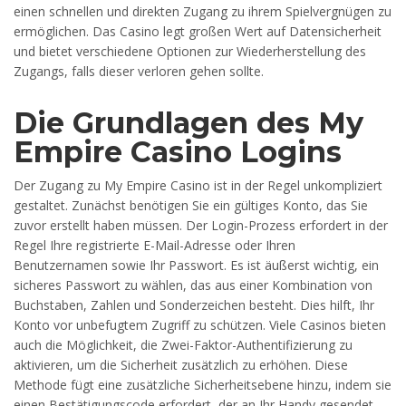
einen schnellen und direkten Zugang zu ihrem Spielvergnügen zu
ermöglichen. Das Casino legt großen Wert auf Datensicherheit
und bietet verschiedene Optionen zur Wiederherstellung des
Zugangs, falls dieser verloren gehen sollte.
Die Grundlagen des My
Empire Casino Logins
Der Zugang zu My Empire Casino ist in der Regel unkompliziert
gestaltet. Zunächst benötigen Sie ein gültiges Konto, das Sie
zuvor erstellt haben müssen. Der Login-Prozess erfordert in der
Regel Ihre registrierte E-Mail-Adresse oder Ihren
Benutzernamen sowie Ihr Passwort. Es ist äußerst wichtig, ein
sicheres Passwort zu wählen, das aus einer Kombination von
Buchstaben, Zahlen und Sonderzeichen besteht. Dies hilft, Ihr
Konto vor unbefugtem Zugriff zu schützen. Viele Casinos bieten
auch die Möglichkeit, die Zwei-Faktor-Authentifizierung zu
aktivieren, um die Sicherheit zusätzlich zu erhöhen. Diese
Methode fügt eine zusätzliche Sicherheitsebene hinzu, indem sie
einen Bestätigungscode erfordert, der an Ihr Handy gesendet