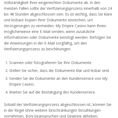
Vollständigkeit Ihrer eingereichten Dokumente ab. In den
meisten Fällen sollte der Verifizierungsprozess innerhalb von 24
bis 48 Stunden abgeschlossen sein. Es ist wichtig, dass Sie klare
und lesbare Kopien Ihrer Dokumente einreichen, um
Verzögerungen zu vermeiden. My Empire Casino kann Ihnen
möglicherweise eine E-Mail senden, wenn zusätzliche
Informationen oder Dokumente benötigt werden. Befolgen Sie
die Anweisungen in der E-Mail sorgfältig, um den
Verifizierungsprozess zu beschleunigen.
Scannen oder fotografieren Sie Ihre Dokumente.
Stellen Sie sicher, dass die Dokumente klar und lesbar sind.
Senden Sie die Dokumente an den Kundenservice von My
Empire Casino.
Warten Sie auf die Bestätigung des Kundenservice.
Sobald der Verifizierungsprozess abgeschlossen ist, können Sie
in der Regel ohne weitere Einschränkungen Einzahlungen
vornehmen, Boni beanspruchen und Gewinne abheben.