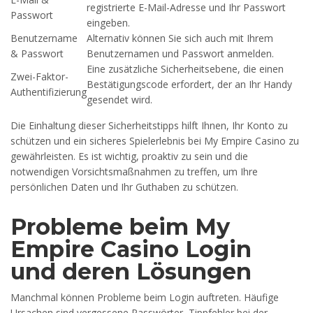
registrierte E-Mail-Adresse und Ihr Passwort
Passwort
eingeben.
Benutzername
Alternativ können Sie sich auch mit Ihrem
& Passwort
Benutzernamen und Passwort anmelden.
Eine zusätzliche Sicherheitsebene, die einen
Zwei-Faktor-
Bestätigungscode erfordert, der an Ihr Handy
Authentifizierung
gesendet wird.
Die Einhaltung dieser Sicherheitstipps hilft Ihnen, Ihr Konto zu
schützen und ein sicheres Spielerlebnis bei My Empire Casino zu
gewährleisten. Es ist wichtig, proaktiv zu sein und die
notwendigen Vorsichtsmaßnahmen zu treffen, um Ihre
persönlichen Daten und Ihr Guthaben zu schützen.
Probleme beim My
Empire Casino Login
und deren Lösungen
Manchmal können Probleme beim Login auftreten. Häufige
Ursachen sind vergessene Passwörter, Tippfehler bei der