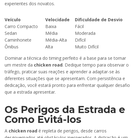
experientes dos novatos.
Veículo
Velocidade
Dificuldade de Desvio
Carro Compacto
Baixa
Fácil
Sedan
Média
Moderada
Caminhonete
Média-Alta
Difícil
Ônibus
Alta
Muito Difícil
Dominar a técnica do timing perfeito é a base para se tornar
um mestre da
chicken road
. Dedique tempo para observar o
tráfego, praticar suas reações e aprender a adaptar-se às
diferentes situações que se apresentam. Com persistência e
dedicação, você estará pronto para enfrentar qualquer desafio
que a estrada apresentar.
Os Perigos da Estrada e
Como Evitá-los
A
chicken road
é repleta de perigos, desde carros
desgovernados até obstáculos inesperados. A distração é um