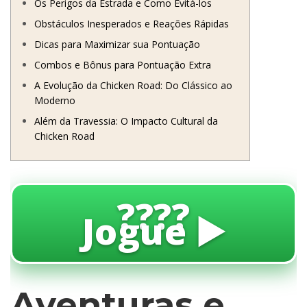
Os Perigos da Estrada e Como Evitá-los
Obstáculos Inesperados e Reações Rápidas
Dicas para Maximizar sua Pontuação
Combos e Bônus para Pontuação Extra
A Evolução da Chicken Road: Do Clássico ao
Moderno
Além da Travessia: O Impacto Cultural da
Chicken Road
????
Jogue ▶️
Aventuras e