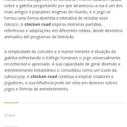
sobre a galinha perguntando por que atravessou a rua é um dos
mais antigos e populares enigmas do mundo, e o jogo se
tornou uma forma divertida e interativa de revisitar esse
clássico. A
chicken road
inspirou inúmeras paródias,
referências e adaptações em diferentes mídias, desde desenhos
animados até programas de televisão.
A simplicidade do conceito e o humor inerente à situação da
galinha enfrentando o tráfego tornaram o jogo universalmente
reconhecível e apreciado. A sua capacidade de gerar diversão e
entretenimento instantâneo o consolidou como um ícone da
cultura pop. A
chicken road
continua a inspirar criadores e
jogadores, e sua influência pode ser vista em diversos outros
jogos e formas de entretenimento.
Share: