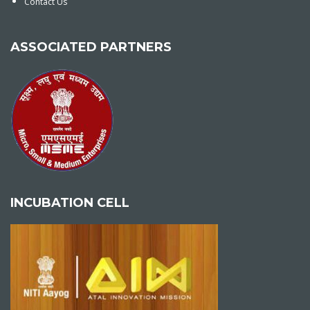
Contact Us
ASSOCIATED PARTNERS
INCUBATION CELL