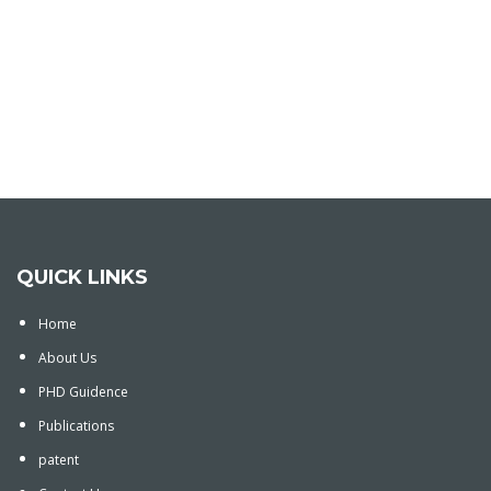
QUICK LINKS
Home
About Us
PHD Guidence
Publications
patent