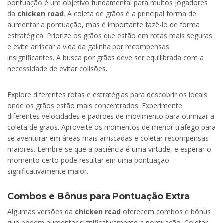
pontuação é um objetivo fundamental para muitos jogadores
da
chicken road
. A coleta de grãos é a principal forma de
aumentar a pontuação, mas é importante fazê-lo de forma
estratégica. Priorize os grãos que estão em rotas mais seguras
e evite arriscar a vida da galinha por recompensas
insignificantes. A busca por grãos deve ser equilibrada com a
necessidade de evitar colisões.
Explore diferentes rotas e estratégias para descobrir os locais
onde os grãos estão mais concentrados. Experimente
diferentes velocidades e padrões de movimento para otimizar a
coleta de grãos. Aproveite os momentos de menor tráfego para
se aventurar em áreas mais arriscadas e coletar recompensas
maiores. Lembre-se que a paciência é uma virtude, e esperar o
momento certo pode resultar em uma pontuação
significativamente maior.
Combos e Bônus para Pontuação Extra
Algumas versões da
chicken road
oferecem combos e bônus
que podem aumentar significativamente a pontuação. Coletar