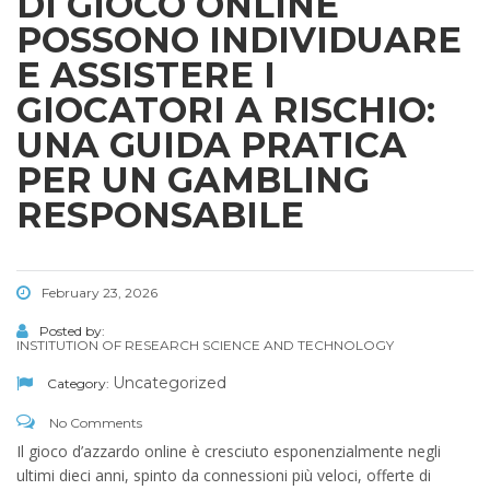
DI GIOCO ONLINE
POSSONO INDIVIDUARE
E ASSISTERE I
GIOCATORI A RISCHIO:
UNA GUIDA PRATICA
PER UN GAMBLING
RESPONSABILE
February 23, 2026
Posted by:
INSTITUTION OF RESEARCH SCIENCE AND TECHNOLOGY
Uncategorized
Category:
No Comments
Il gioco d’azzardo online è cresciuto esponenzialmente negli
ultimi dieci anni, spinto da connessioni più veloci, offerte di