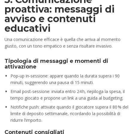
proattiva: messaggi di
avviso e contenuti
educativi
Una comunicazione efficace è quella che arriva al momento
giusto, con un tono empatico e senza risultare invasivo.
Tipologia di messaggi e momenti di
attivazione
Pop‑up in‑sessione: appare quando la durata supera i 90
minuti, suggerendo una pausa di 15 minuti.
Email post‑sessione: inviata entro 24 h, riepiloga la spesa, il
tempo giocato e propone un link a una guida al budgeting.
Notifiche push: attivate quando il giocatore supera il 80 % del
limite di deposito settimanale, ricordando la possibilità di
ridurre l’importo.
Contenuti consigliati