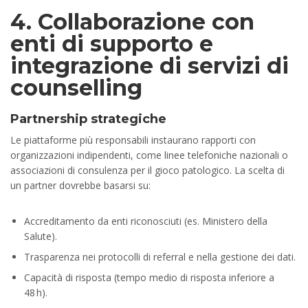
4. Collaborazione con
enti di supporto e
integrazione di servizi di
counselling
Partnership strategiche
Le piattaforme più responsabili instaurano rapporti con
organizzazioni indipendenti, come linee telefoniche nazionali o
associazioni di consulenza per il gioco patologico. La scelta di
un partner dovrebbe basarsi su:
Accreditamento da enti riconosciuti (es. Ministero della
Salute).
Trasparenza nei protocolli di referral e nella gestione dei dati.
Capacità di risposta (tempo medio di risposta inferiore a
48 h).