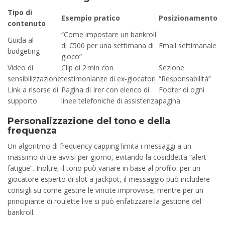
Tipo di
Esempio pratico
Posizionamento
contenuto
“Come impostare un bankroll
Guida al
di €500 per una settimana di
Email settimanale
budgeting
gioco”
Video di
Clip di 2 min con
Sezione
sensibilizzazione
testimonianze di ex‑giocatori
“Responsabilità”
Link a risorse di
Pagina di Irer con elenco di
Footer di ogni
supporto
linee telefoniche di assistenza
pagina
Personalizzazione del tono e della
frequenza
Un algoritmo di frequency capping limita i messaggi a un
massimo di tre avvisi per giorno, evitando la cosiddetta “alert
fatigue”. Inoltre, il tono può variare in base al profilo: per un
giocatore esperto di slot a jackpot, il messaggio può includere
consigli su come gestire le vincite improvvise, mentre per un
principiante di roulette live si può enfatizzare la gestione del
bankroll.