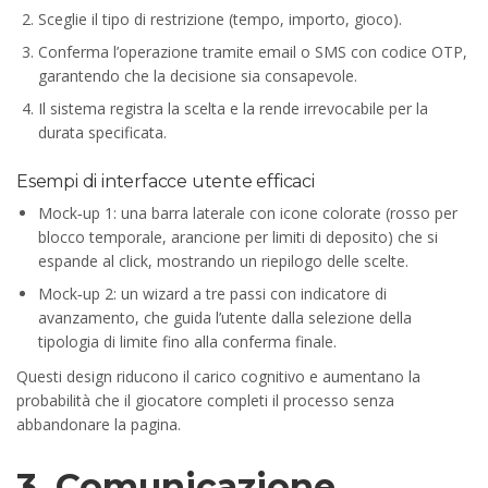
Sceglie il tipo di restrizione (tempo, importo, gioco).
Conferma l’operazione tramite email o SMS con codice OTP,
garantendo che la decisione sia consapevole.
Il sistema registra la scelta e la rende irrevocabile per la
durata specificata.
Esempi di interfacce utente efficaci
Mock‑up 1: una barra laterale con icone colorate (rosso per
blocco temporale, arancione per limiti di deposito) che si
espande al click, mostrando un riepilogo delle scelte.
Mock‑up 2: un wizard a tre passi con indicatore di
avanzamento, che guida l’utente dalla selezione della
tipologia di limite fino alla conferma finale.
Questi design riducono il carico cognitivo e aumentano la
probabilità che il giocatore completi il processo senza
abbandonare la pagina.
3. Comunicazione