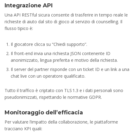
Integrazione API
Una API RESTful sicura consente di trasferire in tempo reale le
richieste di aiuto dal sito di gioco al servizio di counselling. Il
flusso tipico è:
Il giocatore clicca su “Chiedi supporto”.
Il front‑end invia una richiesta JSON contenente ID
anonimizzato, lingua preferita e motivo della richiesta.
Il server del partner risponde con un ticket ID e un link a una
chat live con un operatore qualificato.
Tutto il traffico è criptato con TLS 1.3 e i dati personali sono
pseudonimizzati, rispettando le normative GDPR.
Monitoraggio dell’efficacia
Per valutare l’impatto della collaborazione, le piattaforme
tracciano KPI quali: