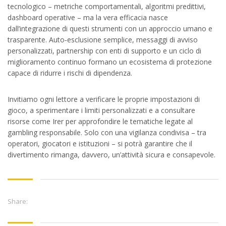
tecnologico – metriche comportamentali, algoritmi predittivi,
dashboard operative – ma la vera efficacia nasce
dall’integrazione di questi strumenti con un approccio umano e
trasparente. Auto‑esclusione semplice, messaggi di avviso
personalizzati, partnership con enti di supporto e un ciclo di
miglioramento continuo formano un ecosistema di protezione
capace di ridurre i rischi di dipendenza.
Invitiamo ogni lettore a verificare le proprie impostazioni di
gioco, a sperimentare i limiti personalizzati e a consultare
risorse come Irer per approfondire le tematiche legate al
gambling responsabile. Solo con una vigilanza condivisa – tra
operatori, giocatori e istituzioni – si potrà garantire che il
divertimento rimanga, davvero, un’attività sicura e consapevole.
Share: