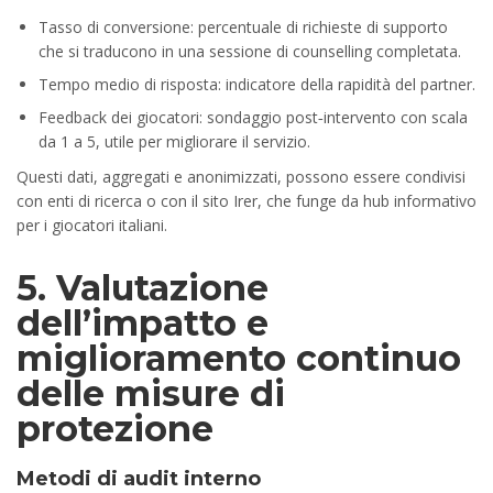
Tasso di conversione: percentuale di richieste di supporto
che si traducono in una sessione di counselling completata.
Tempo medio di risposta: indicatore della rapidità del partner.
Feedback dei giocatori: sondaggio post‑intervento con scala
da 1 a 5, utile per migliorare il servizio.
Questi dati, aggregati e anonimizzati, possono essere condivisi
con enti di ricerca o con il sito Irer, che funge da hub informativo
per i giocatori italiani.
5. Valutazione
dell’impatto e
miglioramento continuo
delle misure di
protezione
Metodi di audit interno