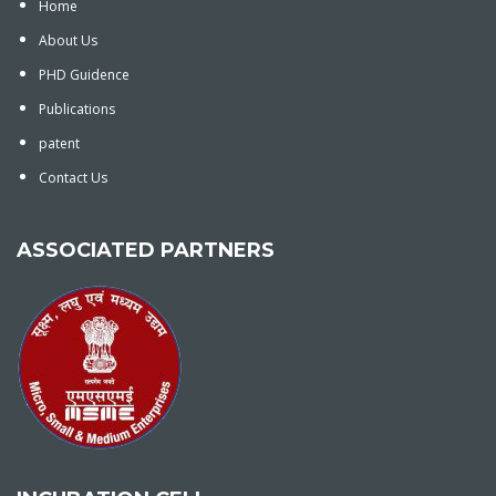
Home
About Us
PHD Guidence
Publications
patent
Contact Us
ASSOCIATED PARTNERS