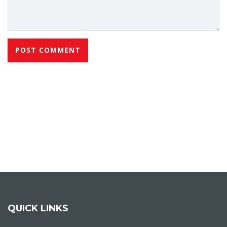
QUICK LINKS