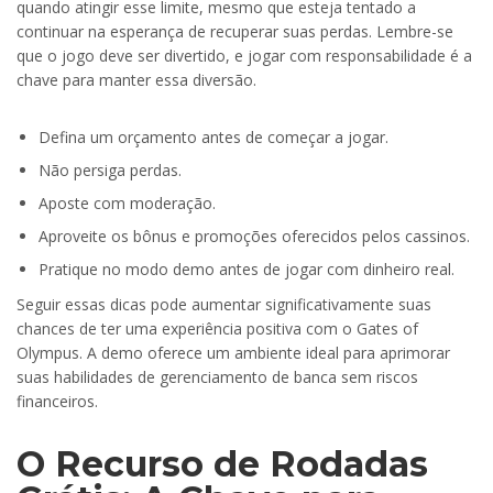
quando atingir esse limite, mesmo que esteja tentado a
continuar na esperança de recuperar suas perdas. Lembre-se
que o jogo deve ser divertido, e jogar com responsabilidade é a
chave para manter essa diversão.
Defina um orçamento antes de começar a jogar.
Não persiga perdas.
Aposte com moderação.
Aproveite os bônus e promoções oferecidos pelos cassinos.
Pratique no modo demo antes de jogar com dinheiro real.
Seguir essas dicas pode aumentar significativamente suas
chances de ter uma experiência positiva com o Gates of
Olympus. A demo oferece um ambiente ideal para aprimorar
suas habilidades de gerenciamento de banca sem riscos
financeiros.
O Recurso de Rodadas