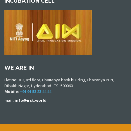
INCUBATION CELL
WE ARE IN
Flat No: 302,3rd floor, Chaitanya bank building, Chaitanya Puri,
Dilsukh Nagar, Hyderabad –TS- 500060
Mobile:
+91 91 53 23 44 44
mail: info@irst.world