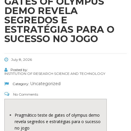
GATES OF OLYMPUS
DEMO REVELA
SEGREDOS E
ESTRATÉGIAS PARA O
SUCESSO NO JOGO
July 8, 2026
Posted by:
INSTITUTION OF RESEARCH SCIENCE AND TECHNOLOGY
Uncategorized
Category:
No Comments
Pragmático teste de gates of olympus demo
revela segredos e estratégias para o sucesso
no jogo