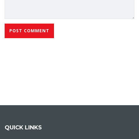
QUICK LINKS