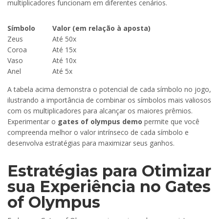
multiplicadores funcionam em diferentes cenários.
Símbolo
Valor (em relação à aposta)
Zeus
Até 50x
Coroa
Até 15x
Vaso
Até 10x
Anel
Até 5x
A tabela acima demonstra o potencial de cada símbolo no jogo,
ilustrando a importância de combinar os símbolos mais valiosos
com os multiplicadores para alcançar os maiores prêmios.
Experimentar o
gates of olympus demo
permite que você
compreenda melhor o valor intrínseco de cada símbolo e
desenvolva estratégias para maximizar seus ganhos.
Estratégias para Otimizar
sua Experiência no Gates
of Olympus