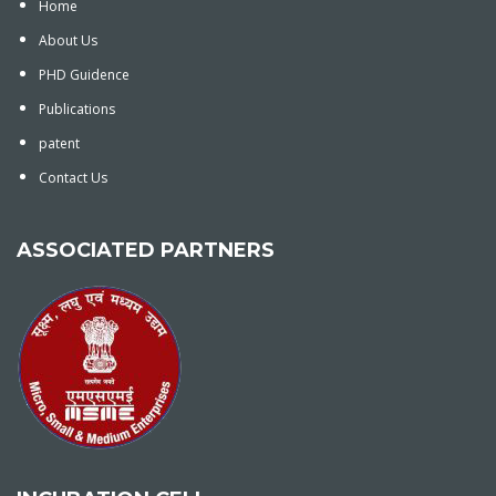
Home
About Us
PHD Guidence
Publications
patent
Contact Us
ASSOCIATED PARTNERS