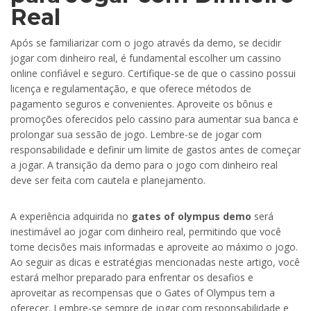
Real
Após se familiarizar com o jogo através da demo, se decidir
jogar com dinheiro real, é fundamental escolher um cassino
online confiável e seguro. Certifique-se de que o cassino possui
licença e regulamentação, e que oferece métodos de
pagamento seguros e convenientes. Aproveite os bônus e
promoções oferecidos pelo cassino para aumentar sua banca e
prolongar sua sessão de jogo. Lembre-se de jogar com
responsabilidade e definir um limite de gastos antes de começar
a jogar. A transição da demo para o jogo com dinheiro real
deve ser feita com cautela e planejamento.
A experiência adquirida no
gates of olympus demo
será
inestimável ao jogar com dinheiro real, permitindo que você
tome decisões mais informadas e aproveite ao máximo o jogo.
Ao seguir as dicas e estratégias mencionadas neste artigo, você
estará melhor preparado para enfrentar os desafios e
aproveitar as recompensas que o Gates of Olympus tem a
oferecer. Lembre-se sempre de jogar com responsabilidade e