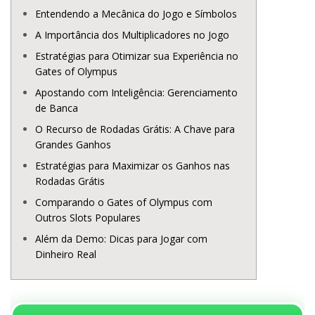
Entendendo a Mecânica do Jogo e Símbolos
A Importância dos Multiplicadores no Jogo
Estratégias para Otimizar sua Experiência no
Gates of Olympus
Apostando com Inteligência: Gerenciamento
de Banca
O Recurso de Rodadas Grátis: A Chave para
Grandes Ganhos
Estratégias para Maximizar os Ganhos nas
Rodadas Grátis
Comparando o Gates of Olympus com
Outros Slots Populares
Além da Demo: Dicas para Jogar com
Dinheiro Real