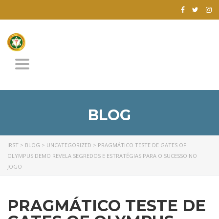
Toggle
navigation
BLOG
IRST
>
BLOG
>
UNCATEGORIZED
>
PRAGMÁTICO TESTE DE GATES OF
OLYMPUS DEMO REVELA SEGREDOS E ESTRATÉGIAS PARA O SUCESSO NO
JOGO
PRAGMÁTICO TESTE DE