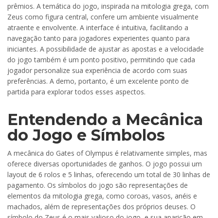
prêmios. A temática do jogo, inspirada na mitologia grega, com
Zeus como figura central, confere um ambiente visualmente
atraente e envolvente. A interface é intuitiva, facilitando a
navegação tanto para jogadores experientes quanto para
iniciantes. A possibilidade de ajustar as apostas e a velocidade
do jogo também é um ponto positivo, permitindo que cada
jogador personalize sua experiência de acordo com suas
preferências. A demo, portanto, é um excelente ponto de
partida para explorar todos esses aspectos.
Entendendo a Mecânica
do Jogo e Símbolos
A mecânica do Gates of Olympus é relativamente simples, mas
oferece diversas oportunidades de ganhos. O jogo possui um
layout de 6 rolos e 5 linhas, oferecendo um total de 30 linhas de
pagamento. Os símbolos do jogo são representações de
elementos da mitologia grega, como coroas, vasos, anéis e
machados, além de representações dos próprios deuses. O
símbolo do Zeus é o mais valioso do jogo, e sua aparição em