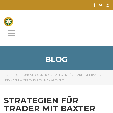
Toggle
navigation
BLOG
IRST
>
BLOG
>
UNCATEGORIZED
>
STRATEGIEN FÜR TRADER MIT BAXTER BET
UND NACHHALTIGEM KAPITALMANAGEMENT
STRATEGIEN FÜR
TRADER MIT BAXTER