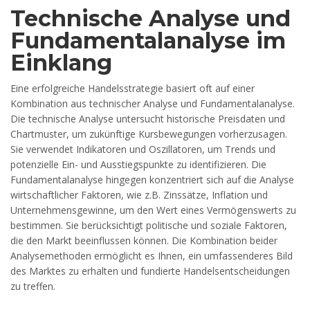
Technische Analyse und
Fundamentalanalyse im
Einklang
Eine erfolgreiche Handelsstrategie basiert oft auf einer
Kombination aus technischer Analyse und Fundamentalanalyse.
Die technische Analyse untersucht historische Preisdaten und
Chartmuster, um zukünftige Kursbewegungen vorherzusagen.
Sie verwendet Indikatoren und Oszillatoren, um Trends und
potenzielle Ein- und Ausstiegspunkte zu identifizieren. Die
Fundamentalanalyse hingegen konzentriert sich auf die Analyse
wirtschaftlicher Faktoren, wie z.B. Zinssätze, Inflation und
Unternehmensgewinne, um den Wert eines Vermögenswerts zu
bestimmen. Sie berücksichtigt politische und soziale Faktoren,
die den Markt beeinflussen können. Die Kombination beider
Analysemethoden ermöglicht es Ihnen, ein umfassenderes Bild
des Marktes zu erhalten und fundierte Handelsentscheidungen
zu treffen.