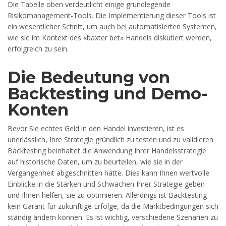
Die Tabelle oben verdeutlicht einige grundlegende
Risikomanagement-Tools. Die Implementierung dieser Tools ist
ein wesentlicher Schritt, um auch bei automatisierten Systemen,
wie sie im Kontext des «baxter bet» Handels diskutiert werden,
erfolgreich zu sein.
Die Bedeutung von
Backtesting und Demo-
Konten
Bevor Sie echtes Geld in den Handel investieren, ist es
unerlässlich, Ihre Strategie gründlich zu testen und zu validieren.
Backtesting beinhaltet die Anwendung Ihrer Handelsstrategie
auf historische Daten, um zu beurteilen, wie sie in der
Vergangenheit abgeschnitten hätte. Dies kann Ihnen wertvolle
Einblicke in die Stärken und Schwächen Ihrer Strategie geben
und Ihnen helfen, sie zu optimieren. Allerdings ist Backtesting
kein Garant für zukünftige Erfolge, da die Marktbedingungen sich
ständig ändern können. Es ist wichtig, verschiedene Szenarien zu