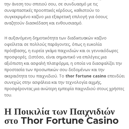
την άνεση του σπιτιού σου, σε συνδυασμό με τις
συναρπαστικές προοπτικές κέρδους, καθιστούν το
συγκεκριμένο καζίνο μια εξαιρετική επιλογή για όσους
αναζητούν διασκέδαση και ενθουσιασμό.
Η αυξανόμενη δημοτικότητα των διαδικτυακών καζίνο
οφείλεται σε πολλούς παράγοντες, όπως η ευκολία
πρόσβασης, η ευρεία γκάμα παιχνιδιών και οι γενναιόδωρες
προσφορές. Ωστόσο, είναι σημαντικό να επιλέγεις μια
αξιόπιστη και ασφαλή πλατφόρμα, η οποία να διασφαλίζει την
προστασία των προσωπικών σου δεδομένων και την
ακεραιότητα του παιχνιδιού. Το
thor fortune casino
επενδύει
συνεχώς στην ασφάλεια και την τεχνολογία αιχμής,
προσφέροντας μια ανώτερη εμπειρία παιχνιδιού στους χρήστες
του.
Η Ποικιλία των Παιχνιδιών
στο Thor Fortune Casino