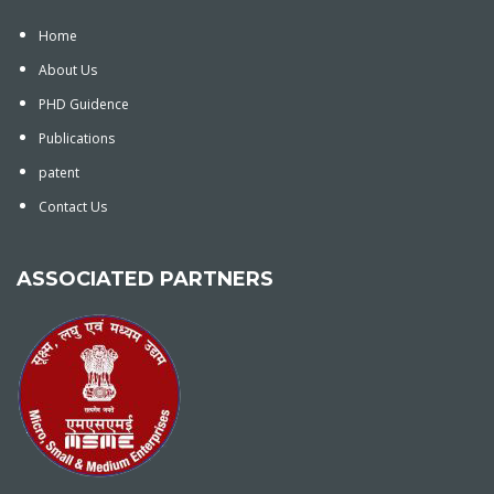
Home
About Us
PHD Guidence
Publications
patent
Contact Us
ASSOCIATED PARTNERS