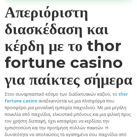
Απεριόριστη
διασκέδαση και
κέρδη με το thor
fortune casino
για παίκτες σήμερα
Στον συναρπαστικό κόσμο των διαδικτυακών καζίνο, το
thor
fortune casino
αναδεικνύεται ως μια πλατφόρμα που
προσφέρει μια μοναδική εμπειρία παιχνιδιού. Με μια μεγάλη
ποικιλία από παιχνίδια, ελκυστικά μπόνους και μια φιλική προς
τον χρήστη διεπαφή, έχει καταφέρει να κερδίσει την
εμπιστοσύνη και την προτίμηση πολλών παικτών. Η
δυνατότητα να απολαύσεις τα αγαπημένα σου παιχνίδια από