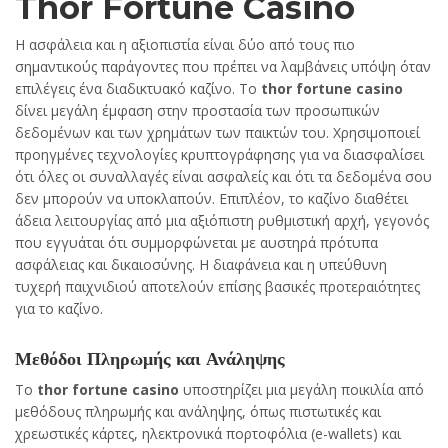
Thor Fortune Casino
Η ασφάλεια και η αξιοπιστία είναι δύο από τους πιο
σημαντικούς παράγοντες που πρέπει να λαμβάνεις υπόψη όταν
επιλέγεις ένα διαδικτυακό καζίνο. Το
thor fortune casino
δίνει μεγάλη έμφαση στην προστασία των προσωπικών
δεδομένων και των χρημάτων των παικτών του. Χρησιμοποιεί
προηγμένες τεχνολογίες κρυπτογράφησης για να διασφαλίσει
ότι όλες οι συναλλαγές είναι ασφαλείς και ότι τα δεδομένα σου
δεν μπορούν να υποκλαπούν. Επιπλέον, το καζίνο διαθέτει
άδεια λειτουργίας από μια αξιόπιστη ρυθμιστική αρχή, γεγονός
που εγγυάται ότι συμμορφώνεται με αυστηρά πρότυπα
ασφάλειας και δικαιοσύνης. Η διαφάνεια και η υπεύθυνη
τυχερή παιχνιδιού αποτελούν επίσης βασικές προτεραιότητες
για το καζίνο.
Μεθόδοι Πληρωμής και Ανάληψης
Το
thor fortune casino
υποστηρίζει μια μεγάλη ποικιλία από
μεθόδους πληρωμής και ανάληψης, όπως πιστωτικές και
χρεωστικές κάρτες, ηλεκτρονικά πορτοφόλια (e-wallets) και