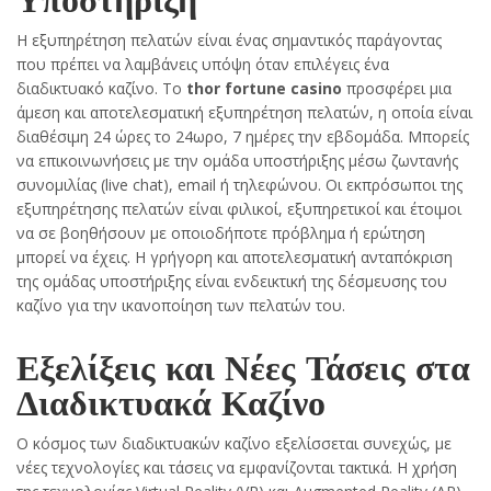
Η εξυπηρέτηση πελατών είναι ένας σημαντικός παράγοντας
που πρέπει να λαμβάνεις υπόψη όταν επιλέγεις ένα
διαδικτυακό καζίνο. Το
thor fortune casino
προσφέρει μια
άμεση και αποτελεσματική εξυπηρέτηση πελατών, η οποία είναι
διαθέσιμη 24 ώρες το 24ωρο, 7 ημέρες την εβδομάδα. Μπορείς
να επικοινωνήσεις με την ομάδα υποστήριξης μέσω ζωντανής
συνομιλίας (live chat), email ή τηλεφώνου. Οι εκπρόσωποι της
εξυπηρέτησης πελατών είναι φιλικοί, εξυπηρετικοί και έτοιμοι
να σε βοηθήσουν με οποιοδήποτε πρόβλημα ή ερώτηση
μπορεί να έχεις. Η γρήγορη και αποτελεσματική ανταπόκριση
της ομάδας υποστήριξης είναι ενδεικτική της δέσμευσης του
καζίνο για την ικανοποίηση των πελατών του.
Εξελίξεις και Νέες Τάσεις στα
Διαδικτυακά Καζίνο
Ο κόσμος των διαδικτυακών καζίνο εξελίσσεται συνεχώς, με
νέες τεχνολογίες και τάσεις να εμφανίζονται τακτικά. Η χρήση