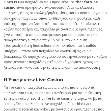
Η γκάμα των παιχνιδιών που προσφέρει το
thor fortune
casino
είναι πραγματικά εντυπωσιακή. Από τις κλασικές
επιλογές, όπως οι κουλοχέρηδες (slots) και το πόκερ, μέχρι πιο
σύγχρονα παιχνίδια, όπως το blackjack και η ρουλέτα, κάθε
παίκτης μπορεί να βρει αυτό που του ταιριάζει. Επιπλέον, το
καζίνο προσφέρει και παιχνίδια με ζωντανούς κρουπιέρηδες
(live casino), τα οποία προσφέρουν μια πιο ρεαλιστική και
συναρπαστική εμπειρία παιχνιδιού. Η ποικιλία αυτή
εξασφαλίζει ότι η διασκέδαση δεν τελειώνει ποτέ, καθώς
υπάρχουν πάντα νέα παιχνίδια να ανακαλύψεις και να
δοκιμάσεις. Οι πάροχοι λογισμικού συνεργάζονται με το καζίνο
προσφέροντας παιχνίδια με εξαιρετικά γραφικά, ήχους και
λειτουργίες, κάνοντας την εμπειρία ακόμη πιο απολαυστική.
Η Εμπειρία των Live Casino
Τα live casino παιχνίδια είναι μια από τις πιο δημοφιλείς
επιλογές για τους παίκτες που αναζητούν μια πιο αυθεντική
εμπειρία καζίνο. Στο
thor fortune casino
, μπορείς να βρεις
μια μεγάλη ποικιλία από live παιχνίδια, όπως blackjack,
ρουλέτα, baccarat και poker, με ζωντανούς κρουπιέρηδες που