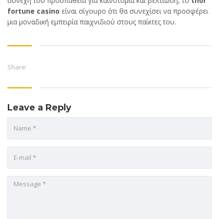
συνεχή του προσπάθεια για καινοτομία και βελτίωση, το
thor
fortune casino
είναι σίγουρο ότι θα συνεχίσει να προσφέρει
μια μοναδική εμπειρία παιχνιδιού στους παίκτες του.
Share:
Leave a Reply