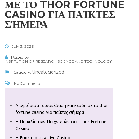
ΜΕ ΤΟ THOR FORTUNE
CASINO ΓΙΑ ΠΑΊΚΤΕΣ
ΣΉΜΕΡΑ
July 3, 2026
Posted by:
INSTITUTION OF RESEARCH SCIENCE AND TECHNOLOGY
Uncategorized
Category:
No Comments
Απεριόριστη διασκέδαση και κέρδη με το thor
fortune casino για παίκτες σήμερα
Η Ποικιλία των Παιχνιδιών στο Thor Fortune
Casino
Η Εμπειρία των Live Casino