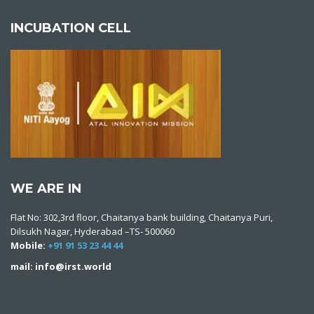
INCUBATION CELL
WE ARE IN
Flat No: 302,3rd floor, Chaitanya bank building, Chaitanya Puri,
Dilsukh Nagar, Hyderabad –TS- 500060
Mobile:
+91 91 53 23 44 44
mail: info@irst.world