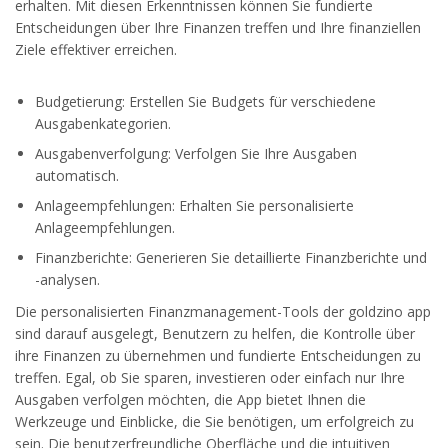
erhalten. Mit diesen Erkenntnissen können Sie fundierte
Entscheidungen über Ihre Finanzen treffen und Ihre finanziellen
Ziele effektiver erreichen.
Budgetierung: Erstellen Sie Budgets für verschiedene
Ausgabenkategorien.
Ausgabenverfolgung: Verfolgen Sie Ihre Ausgaben
automatisch.
Anlageempfehlungen: Erhalten Sie personalisierte
Anlageempfehlungen.
Finanzberichte: Generieren Sie detaillierte Finanzberichte und
-analysen.
Die personalisierten Finanzmanagement-Tools der goldzino app
sind darauf ausgelegt, Benutzern zu helfen, die Kontrolle über
ihre Finanzen zu übernehmen und fundierte Entscheidungen zu
treffen. Egal, ob Sie sparen, investieren oder einfach nur Ihre
Ausgaben verfolgen möchten, die App bietet Ihnen die
Werkzeuge und Einblicke, die Sie benötigen, um erfolgreich zu
sein. Die benutzerfreundliche Oberfläche und die intuitiven