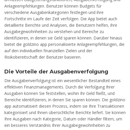
Anlageempfehlungen. Benutzer können Budgets für
verschiedene Ausgabenkategorien festlegen und ihre
Fortschritte im Laufe der Zeit verfolgen. Die App bietet auch
detaillierte Berichte und Analysen, die Benutzern helfen, ihre
Ausgabegewohnheiten zu verstehen und Bereiche zu
identifizieren, in denen sie Geld sparen können. Darüber hinaus
bietet die goldzino app personalisierte Anlageempfehlungen, die
auf den individuellen finanziellen Zielen und der
Risikobereitschaft der Benutzer basieren.
Die Vorteile der Ausgabenverfolgung
Die Ausgabenverfolgung ist ein wesentlicher Bestandteil eines
effektiven Finanzmanagements. Durch die Verfolgung Ihrer
Ausgaben können Sie feststellen, wohin Ihr Geld fließt, und
Bereiche identifizieren, in denen Sie sparen können. Die goldzino
app automatisiert diesen Prozess, indem sie Ihre Transaktionen
kategorisiert und Ihnen übersichtliche Berichte liefert. Sie können
Ihre Ausgaben nach Kategorie, Datum oder Händler filtern, um
ein besseres Verständnis Ihrer Ausgabegewohnheiten zu