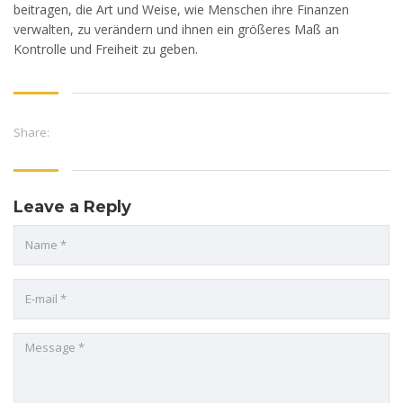
beitragen, die Art und Weise, wie Menschen ihre Finanzen
verwalten, zu verändern und ihnen ein größeres Maß an
Kontrolle und Freiheit zu geben.
Share:
Leave a Reply