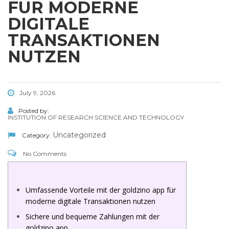
FÜR MODERNE
DIGITALE
TRANSAKTIONEN
NUTZEN
July 9, 2026
Posted by:
INSTITUTION OF RESEARCH SCIENCE AND TECHNOLOGY
Uncategorized
Category:
No Comments
Umfassende Vorteile mit der goldzino app für
moderne digitale Transaktionen nutzen
Sichere und bequeme Zahlungen mit der
goldzino app