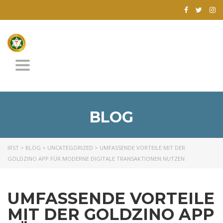
Toggle
navigation
BLOG
IRST
>
BLOG
>
UNCATEGORIZED
>
UMFASSENDE VORTEILE MIT DER
GOLDZINO APP FÜR MODERNE DIGITALE TRANSAKTIONEN NUTZEN
UMFASSENDE VORTEILE
MIT DER GOLDZINO APP