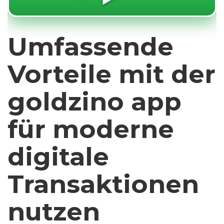
Umfassende
Vorteile mit der
goldzino app
für moderne
digitale
Transaktionen
nutzen