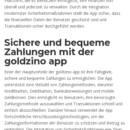
Plattform, die es Benutzern ermöglicht, ihre Finanzen von
überall und jederzeit zu verwalten. Durch die Integration
modernster Sicherheitsmaßnahmen stellt die App sicher, dass
die finanziellen Daten der Benutzer geschützt sind und
Transaktionen sicher durchgeführt werden.
Sichere und bequeme
Zahlungen mit der
goldzino app
Einer der Hauptvorteile der goldzino app ist ihre Fähigkeit,
sichere und bequeme Zahlungen zu ermöglichen. Die App
unterstützt eine Vielzahl von Zahlungsmethoden, darunter
Kreditkarten, Debitkarten, Banküberweisungen und mobile
Geldbörsen. Dies ermöglicht es Benutzern, ihre bevorzugte
Zahlungsmethode auszuwählen und Transaktionen schnell und
einfach abzuschließen. Darüber hinaus verwendet die App
fortschrittliche Verschlüsselungstechnologien, um die
Zahlungsinformationen der Benutzer zu schützen und Betrug zu
verhindern. Die Integration von Sicherheitsfunktionen wie Zwei-