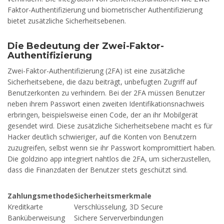
Faktor-Authentifizierung und biometrischer Authentifizierung
bietet zusätzliche Sicherheitsebenen.
Die Bedeutung der Zwei-Faktor-
Authentifizierung
Zwei-Faktor-Authentifizierung (2FA) ist eine zusätzliche
Sicherheitsebene, die dazu beiträgt, unbefugten Zugriff auf
Benutzerkonten zu verhindern. Bei der 2FA müssen Benutzer
neben ihrem Passwort einen zweiten Identifikationsnachweis
erbringen, beispielsweise einen Code, der an ihr Mobilgerät
gesendet wird. Diese zusätzliche Sicherheitsebene macht es für
Hacker deutlich schwieriger, auf die Konten von Benutzern
zuzugreifen, selbst wenn sie ihr Passwort kompromittiert haben.
Die goldzino app integriert nahtlos die 2FA, um sicherzustellen,
dass die Finanzdaten der Benutzer stets geschützt sind.
Zahlungsmethode
Sicherheitsmerkmale
Kreditkarte
Verschlüsselung, 3D Secure
Banküberweisung
Sichere Serververbindungen