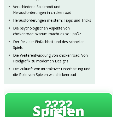
Verschiedene Spielmodi und
Herausforderungen in chickenroad
Herausforderungen meistern: Tipps und Tricks
Die psychologischen Aspekte von
chickenroad: Warum macht es so Spaß?
Der Reiz der Einfachheit und des schnellen
Spiels
Die Weiterentwicklung von chickenroad: Von
Pixelgrafik zu modernen Designs
Die Zukunft von interaktiver Unterhaltung und
die Rolle von Spielen wie chickenroad
????
Spielen
▶️