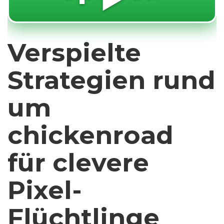
Verspielte
Strategien rund
um
chickenroad
für clevere
Pixel-
Flüchtlinge