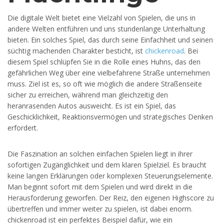
Die digitale Welt bietet eine Vielzahl von Spielen, die uns in
andere Welten entführen und uns stundenlange Unterhaltung
bieten. Ein solches Spiel, das durch seine Einfachheit und seinen
süchtig machenden Charakter besticht, ist
chickenroad
. Bei
diesem Spiel schlüpfen Sie in die Rolle eines Huhns, das den
gefährlichen Weg über eine vielbefahrene Straße unternehmen
muss. Ziel ist es, so oft wie möglich die andere Straßenseite
sicher zu erreichen, während man gleichzeitig den
heranrasenden Autos ausweicht. Es ist ein Spiel, das
Geschicklichkeit, Reaktionsvermögen und strategisches Denken
erfordert.
Die Faszination an solchen einfachen Spielen liegt in ihrer
sofortigen Zugänglichkeit und dem klaren Spielziel. Es braucht
keine langen Erklärungen oder komplexen Steuerungselemente.
Man beginnt sofort mit dem Spielen und wird direkt in die
Herausforderung geworfen. Der Reiz, den eigenen Highscore zu
übertreffen und immer weiter zu spielen, ist dabei enorm.
chickenroad
ist ein perfektes Beispiel dafür, wie ein