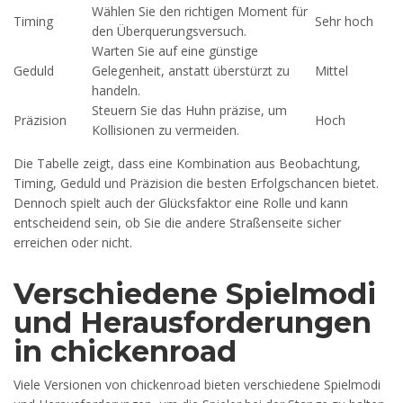
Wählen Sie den richtigen Moment für
Timing
Sehr hoch
den Überquerungsversuch.
Warten Sie auf eine günstige
Geduld
Gelegenheit, anstatt überstürzt zu
Mittel
handeln.
Steuern Sie das Huhn präzise, um
Präzision
Hoch
Kollisionen zu vermeiden.
Die Tabelle zeigt, dass eine Kombination aus Beobachtung,
Timing, Geduld und Präzision die besten Erfolgschancen bietet.
Dennoch spielt auch der Glücksfaktor eine Rolle und kann
entscheidend sein, ob Sie die andere Straßenseite sicher
erreichen oder nicht.
Verschiedene Spielmodi
und Herausforderungen
in chickenroad
Viele Versionen von
chickenroad
bieten verschiedene Spielmodi