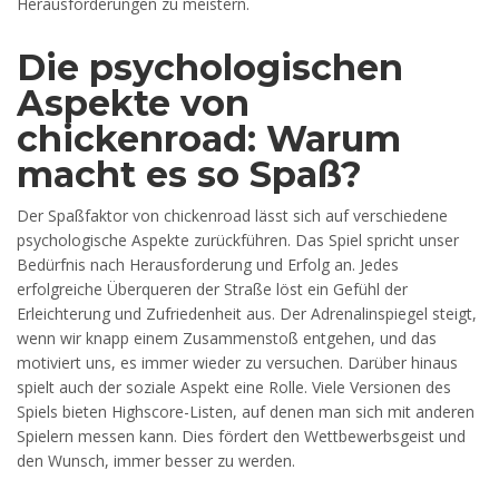
Herausforderungen zu meistern.
Die psychologischen
Aspekte von
chickenroad: Warum
macht es so Spaß?
Der Spaßfaktor von
chickenroad
lässt sich auf verschiedene
psychologische Aspekte zurückführen. Das Spiel spricht unser
Bedürfnis nach Herausforderung und Erfolg an. Jedes
erfolgreiche Überqueren der Straße löst ein Gefühl der
Erleichterung und Zufriedenheit aus. Der Adrenalinspiegel steigt,
wenn wir knapp einem Zusammenstoß entgehen, und das
motiviert uns, es immer wieder zu versuchen. Darüber hinaus
spielt auch der soziale Aspekt eine Rolle. Viele Versionen des
Spiels bieten Highscore-Listen, auf denen man sich mit anderen
Spielern messen kann. Dies fördert den Wettbewerbsgeist und
den Wunsch, immer besser zu werden.