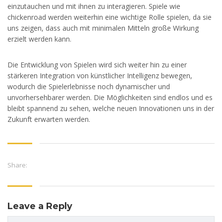
einzutauchen und mit ihnen zu interagieren. Spiele wie
chickenroad
werden weiterhin eine wichtige Rolle spielen, da sie
uns zeigen, dass auch mit minimalen Mitteln große Wirkung
erzielt werden kann.
Die Entwicklung von Spielen wird sich weiter hin zu einer
stärkeren Integration von künstlicher Intelligenz bewegen,
wodurch die Spielerlebnisse noch dynamischer und
unvorhersehbarer werden. Die Möglichkeiten sind endlos und es
bleibt spannend zu sehen, welche neuen Innovationen uns in der
Zukunft erwarten werden.
Share:
Leave a Reply