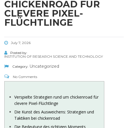
CHICKENROAD FÜR
CLEVERE PIXEL-
FLÜCHTLINGE
July 7, 2026
Posted by:
INSTITUTION OF RESEARCH SCIENCE AND TECHNOLOGY
Uncategorized
Category:
No Comments
Verspielte Strategien rund um chickenroad für
clevere Pixel-Flüchtlinge
Die Kunst des Ausweichens: Strategien und
Taktiken bei chickenroad
Die Bedeutung des richtigen Moments