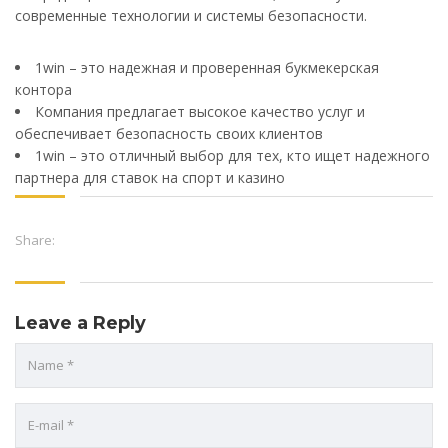
современные технологии и системы безопасности.
1win – это надежная и проверенная букмекерская
контора
Компания предлагает высокое качество услуг и
обеспечивает безопасность своих клиентов
1win – это отличный выбор для тех, кто ищет надежного
партнера для ставок на спорт и казино
Share:
Leave a Reply