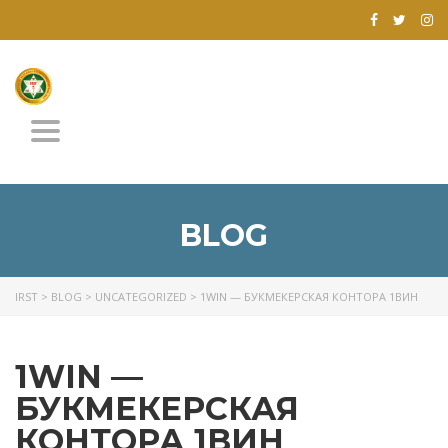
Toggle
navigation
BLOG
IRST
>
BLOG
>
UNCATEGORIZED
>
1WIN — БУКМЕКЕРСКАЯ КОНТОРА 1ВИН
1WIN —
БУКМЕКЕРСКАЯ
КОНТОРА 1ВИН