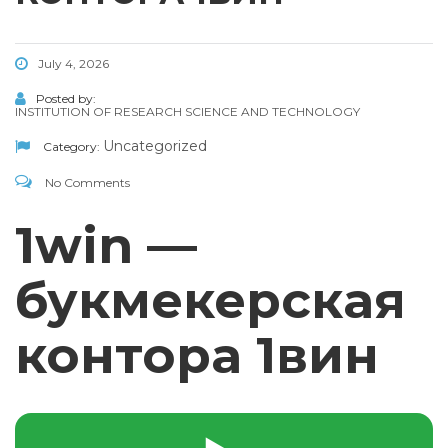
July 4, 2026
Posted by:
INSTITUTION OF RESEARCH SCIENCE AND TECHNOLOGY
Uncategorized
Category:
No Comments
1win —
букмекерская
контора 1вин