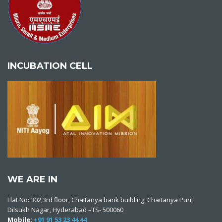
INCUBATION CELL
WE ARE IN
Flat No: 302,3rd floor, Chaitanya bank building, Chaitanya Puri,
Dilsukh Nagar, Hyderabad –TS- 500060
Mobile:
+91 91 53 23 44 44