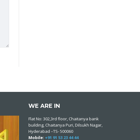
WE ARE IN
Flat No: 302,3rd floor, Chaitanya bank
building, Chaitanya Puri, Dilsukh Nagar,
Hyderabad –TS- 500060
Mobile:
+91 91 53 23 44 44