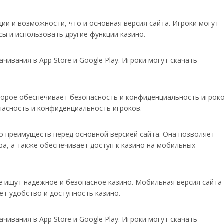
ии и возможности, что и основная версия сайта. Игроки могут
сы и использовать другие функции казино.
чивания в App Store и Google Play. Игроки могут скачать
оторое обеспечивает безопасность и конфиденциальность игроко
асность и конфиденциальность игроков.
о преимуществ перед основной версией сайта. Она позволяет
ра, а также обеспечивает доступ к казино на мобильных
ые ищут надежное и безопасное казино. Мобильная версия сайта
ет удобство и доступность казино.
чивания в App Store и Google Play. Игроки могут скачать