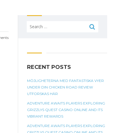
Search
for:
ents
RECENT POSTS
MÖJLIGHETERNA MED FANTASTISKA VYER
UNDER DIN CHICKEN ROAD REVIEW
UTFORSKAS HÄR
ADVENTURE AWAITS PLAYERS EXPLORING
GRIZZLYS QUEST CASINO ONLINE AND ITS
VIBRANT REWARDS
ADVENTURE AWAITS PLAYERS EXPLORING
GRIZZLYS QUEST CASINO ONLINE AND ITS