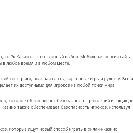
о, то 7к Казино – это отличный выбор. Мобильная версия сайта 
ы в любое время и в любом месте.
кий спектр игр, включая слоты, карточные игры и рулетку. Все 
делает их доступными для игроков из любой точки мира.
зино, которое обеспечивает безопасность транзакций и защища
к Казино также обеспечивает безопасность игроков, используя
ов, которые ищут новый способ играть в онлайн-казино.