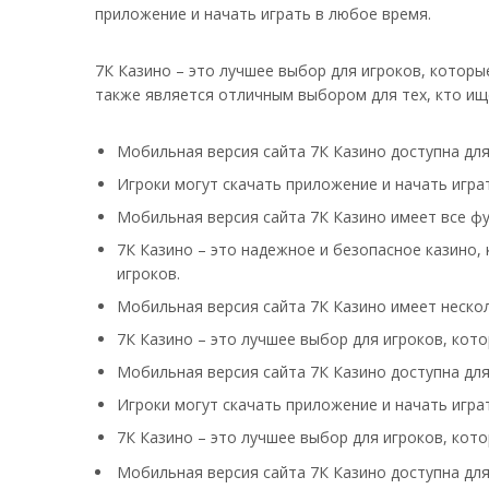
приложение и начать играть в любое время.
7К Казино – это лучшее выбор для игроков, котор
также является отличным выбором для тех, кто ищ
Мобильная версия сайта 7К Казино доступна для с
Игроки могут скачать приложение и начать игра
Мобильная версия сайта 7К Казино имеет все фу
7К Казино – это надежное и безопасное казино
игроков.
Мобильная версия сайта 7К Казино имеет неско
7К Казино – это лучшее выбор для игроков, кот
Мобильная версия сайта 7К Казино доступна для с
Игроки могут скачать приложение и начать игра
7К Казино – это лучшее выбор для игроков, кот
Мобильная версия сайта 7К Казино доступна для с