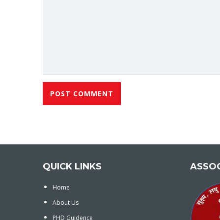
QUICK LINKS
ASSO
Home
About Us
PHD Guidence