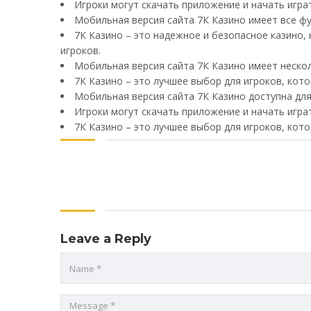
Игроки могут скачать приложение и начать игра
Мобильная версия сайта 7К Казино имеет все фу
7К Казино – это надежное и безопасное казино
игроков.
Мобильная версия сайта 7К Казино имеет неско
7К Казино – это лучшее выбор для игроков, кот
Мобильная версия сайта 7К Казино доступна для с
Игроки могут скачать приложение и начать игра
7К Казино – это лучшее выбор для игроков, кот
Leave a Reply