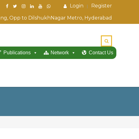
Login
Register
ding, Opp to DilshukhNagar Metro, Hyderabad
Publications
Network
Contact Us