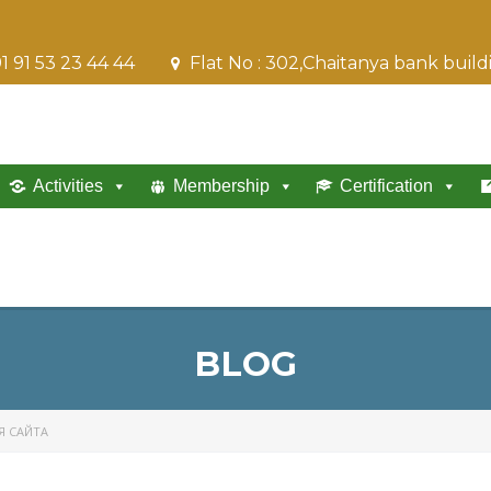
1 91 53 23 44 44
Flat No : 302,Chaitanya bank buil
Activities
Membership
Certification
BLOG
Я САЙТА