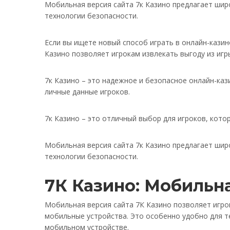
Мобильная версия сайта 7к Казино предлагает шир
технологии безопасности.
Если вы ищете новый способ играть в онлайн-казин
Казино позволяет игрокам извлекать выгоду из игр
7к Казино – это надежное и безопасное онлайн-ка
личные данные игроков.
7к Казино – это отличный выбор для игроков, кото
Мобильная версия сайта 7к Казино предлагает шир
технологии безопасности.
7К Казино: Мобильн
Мобильная версия сайта 7К Казино позволяет игрок
мобильные устройства. Это особенно удобно для те
мобильном устройстве.