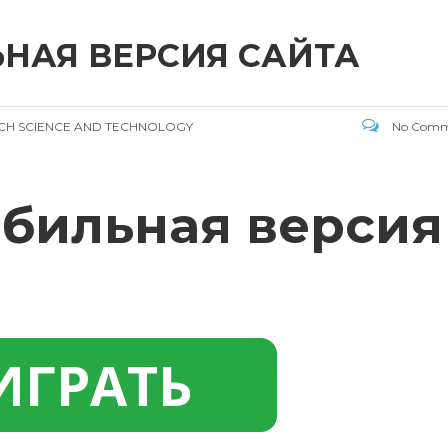
НАЯ ВЕРСИЯ САЙТА
RCH SCIENCE AND TECHNOLOGY
No Comm
обильная версия
 ИГРАТЬ