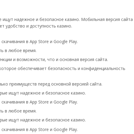
ые ищут надежное и безопасное казино. Мобильная версия сайта
ет удобство и доступность казино.
качивания в App Store и Google Play.
ть в любое время.
нкции и возможности, что и основная версия сайта.
, которое обеспечивает безопасность и конфиденциальность
лько преимуществ перед основной версией сайта.
орые ищут надежное и безопасное казино.
качивания в App Store и Google Play.
ть в любое время.
орые ищут надежное и безопасное казино.
качивания в App Store и Google Play.