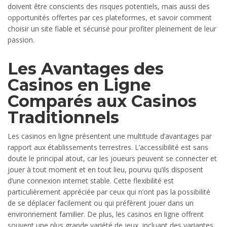
doivent être conscients des risques potentiels, mais aussi des
opportunités offertes par ces plateformes, et savoir comment
choisir un site fiable et sécurisé pour profiter pleinement de leur
passion.
Les Avantages des
Casinos en Ligne
Comparés aux Casinos
Traditionnels
Les casinos en ligne présentent une multitude d’avantages par
rapport aux établissements terrestres. L’accessibilité est sans
doute le principal atout, car les joueurs peuvent se connecter et
jouer à tout moment et en tout lieu, pourvu qu’ils disposent
d’une connexion internet stable. Cette flexibilité est
particulièrement appréciée par ceux qui n’ont pas la possibilité
de se déplacer facilement ou qui préfèrent jouer dans un
environnement familier. De plus, les casinos en ligne offrent
souvent une plus grande variété de jeux, incluant des variantes