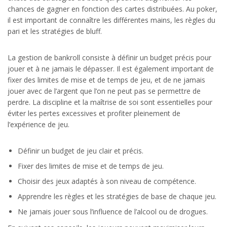
chances de gagner en fonction des cartes distribuées. Au poker,
il est important de connaître les différentes mains, les règles du
pari et les stratégies de bluff.
La gestion de bankroll consiste à définir un budget précis pour
jouer et à ne jamais le dépasser. Il est également important de
fixer des limites de mise et de temps de jeu, et de ne jamais
jouer avec de l’argent que l’on ne peut pas se permettre de
perdre. La discipline et la maîtrise de soi sont essentielles pour
éviter les pertes excessives et profiter pleinement de
l’expérience de jeu.
Définir un budget de jeu clair et précis.
Fixer des limites de mise et de temps de jeu.
Choisir des jeux adaptés à son niveau de compétence.
Apprendre les règles et les stratégies de base de chaque jeu.
Ne jamais jouer sous l’influence de l’alcool ou de drogues.