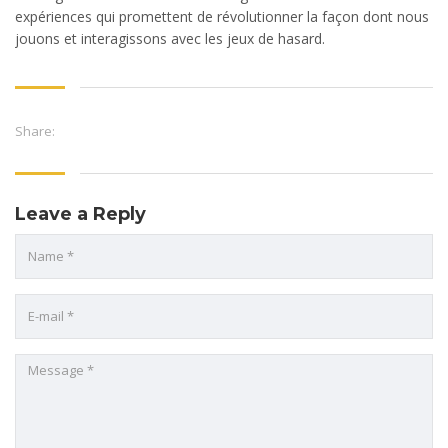
expériences qui promettent de révolutionner la façon dont nous
jouons et interagissons avec les jeux de hasard.
Share:
Leave a Reply