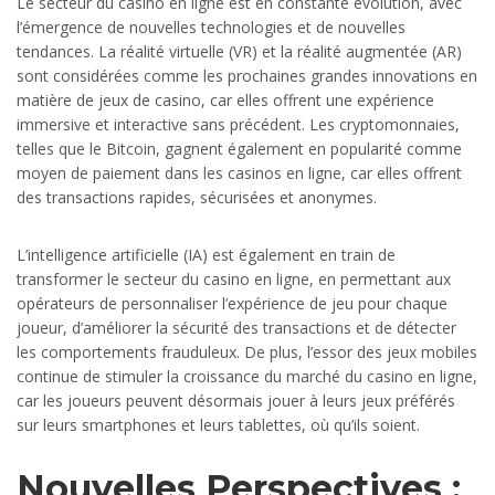
Le secteur du casino en ligne est en constante évolution, avec
l’émergence de nouvelles technologies et de nouvelles
tendances. La réalité virtuelle (VR) et la réalité augmentée (AR)
sont considérées comme les prochaines grandes innovations en
matière de jeux de casino, car elles offrent une expérience
immersive et interactive sans précédent. Les cryptomonnaies,
telles que le Bitcoin, gagnent également en popularité comme
moyen de paiement dans les casinos en ligne, car elles offrent
des transactions rapides, sécurisées et anonymes.
L’intelligence artificielle (IA) est également en train de
transformer le secteur du casino en ligne, en permettant aux
opérateurs de personnaliser l’expérience de jeu pour chaque
joueur, d’améliorer la sécurité des transactions et de détecter
les comportements frauduleux. De plus, l’essor des jeux mobiles
continue de stimuler la croissance du marché du casino en ligne,
car les joueurs peuvent désormais jouer à leurs jeux préférés
sur leurs smartphones et leurs tablettes, où qu’ils soient.
Nouvelles Perspectives :