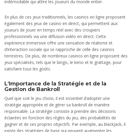
indémodable qui attire les joueurs du monde entier.
En plus de ces jeux traditionnels, les casinos en ligne proposent
également des jeux de casino en direct, qui permettent aux
joueurs de jouer en temps réel avec des croupiers
professionnels via une diffusion vidéo en direct. Cette
expérience immersive offre une sensation de réalisme et
d’interaction sociale qui se rapproche de celle des casinos
terrestres. De plus, de nombreux casinos en ligne proposent des
jeux spécialisés, tels que le bingo, le keno et le grattage, pour
satisfaire tous les goûts.
L'Importance de la Stratégie et de la
Gestion de Bankroll
Quel que soit le jeu choisi, il est essentiel d’adopter une
stratégie appropriée et de gérer sa bankroll de manière
responsable. La stratégie consiste à prendre des décisions
éclairées en fonction des règles du jeu, des probabilités de
gagner et de ses propres objectifs. Par exemple, au blackjack, il
existe des stratégies de base qui peuvent augmenter les