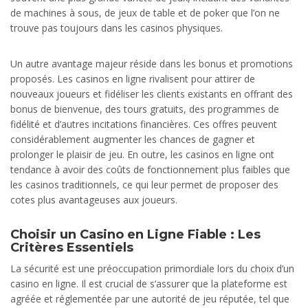
de machines à sous, de jeux de table et de poker que l’on ne
trouve pas toujours dans les casinos physiques.
Un autre avantage majeur réside dans les bonus et promotions
proposés. Les casinos en ligne rivalisent pour attirer de
nouveaux joueurs et fidéliser les clients existants en offrant des
bonus de bienvenue, des tours gratuits, des programmes de
fidélité et d’autres incitations financières. Ces offres peuvent
considérablement augmenter les chances de gagner et
prolonger le plaisir de jeu. En outre, les casinos en ligne ont
tendance à avoir des coûts de fonctionnement plus faibles que
les casinos traditionnels, ce qui leur permet de proposer des
cotes plus avantageuses aux joueurs.
Choisir un Casino en Ligne Fiable : Les
Critères Essentiels
La sécurité est une préoccupation primordiale lors du choix d’un
casino en ligne. Il est crucial de s’assurer que la plateforme est
agréée et réglementée par une autorité de jeu réputée, tel que