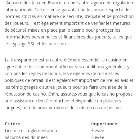
l’Autorité des Jeux en France, ou une autre agence de régulation
internationale. Cette licence garantit que le casino respecte des
normes strictes en matière de sécurité, d’équité et de protection
des joueurs. Il est également important de vérifier les mesures
de sécurité mises en place par le casino pour protéger les
informations personnelles et financières des joueurs, telles que
le cryptage SSL et les pare-feu.
La transparence est un autre élément essentiel. Un casino en
ligne fiable doit clairement afficher ses conditions générales, y
compris les règles de bonus, les exigences de mise et les
politiques de retrait. Il est également important de lire les avis et
les témoignages d’autres joueurs pour se faire une idée de la
réputation du casino. Enfin, assurez-vous que le casino propose
une assistance clientèle réactive et disponible en plusieurs
langues, afin de pouvoir obtenir de l’aide en cas de besoin.
Critère
Importance
Licence et réglementation
Élevée
Sécurité des données
Élevée