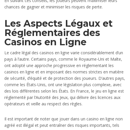
En suivant ces conseils, les joueurs peuvent maximiser leurs
chances de gagner et minimiser les risques de perte.
Les Aspects Légaux et
Réglementaires des
Casinos en Ligne
Le cadre légal des casinos en ligne varie considérablement d’un
pays à l’autre. Certains pays, comme le Royaume-Uni et Malte,
ont adopté une approche progressive en réglementant les
casinos en ligne et en imposant des normes strictes en matière
de sécurité, d’équité et de protection des joueurs. D’autres pays,
comme les États-Unis, ont une législation plus complexe, avec
des lois différentes selon les États. En France, le jeu en ligne est
réglementé par l’Autorité des Jeux, qui délivre des licences aux
opérateurs et veille au respect des règles.
Il est important de noter que jouer dans un casino en ligne non
agréé est illégal et peut entraîner des risques importants, tels