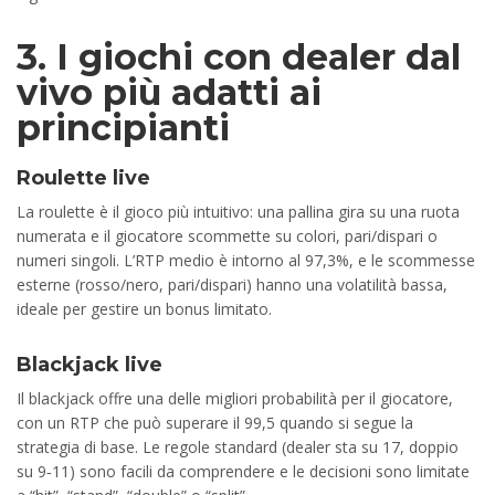
3. I giochi con dealer dal
vivo più adatti ai
principianti
Roulette live
La roulette è il gioco più intuitivo: una pallina gira su una ruota
numerata e il giocatore scommette su colori, pari/dispari o
numeri singoli. L’RTP medio è intorno al 97,3%, e le scommesse
esterne (rosso/nero, pari/dispari) hanno una volatilità bassa,
ideale per gestire un bonus limitato.
Blackjack live
Il blackjack offre una delle migliori probabilità per il giocatore,
con un RTP che può superare il 99,5 quando si segue la
strategia di base. Le regole standard (dealer sta su 17, doppio
su 9‑11) sono facili da comprendere e le decisioni sono limitate