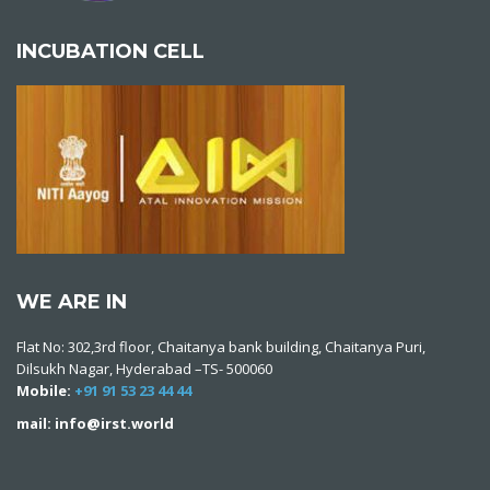
INCUBATION CELL
WE ARE IN
Flat No: 302,3rd floor, Chaitanya bank building, Chaitanya Puri,
Dilsukh Nagar, Hyderabad –TS- 500060
Mobile:
+91 91 53 23 44 44
mail: info@irst.world