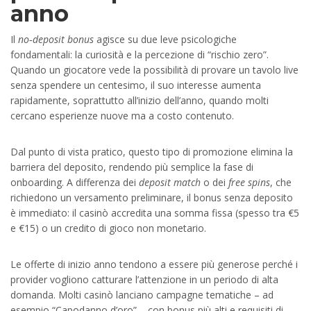
anno
Il
no‑deposit bonus
agisce su due leve psicologiche
fondamentali: la curiosità e la percezione di “rischio zero”.
Quando un giocatore vede la possibilità di provare un tavolo live
senza spendere un centesimo, il suo interesse aumenta
rapidamente, soprattutto all’inizio dell’anno, quando molti
cercano esperienze nuove ma a costo contenuto.
Dal punto di vista pratico, questo tipo di promozione elimina la
barriera del deposito, rendendo più semplice la fase di
onboarding. A differenza dei
deposit match
o dei
free spins
, che
richiedono un versamento preliminare, il bonus senza deposito
è immediato: il casinò accredita una somma fissa (spesso tra €5
e €15) o un credito di gioco non monetario.
Le offerte di inizio anno tendono a essere più generose perché i
provider vogliono catturare l’attenzione in un periodo di alta
domanda. Molti casinò lanciano campagne tematiche – ad
esempio “Capodanno d’oro” – con bonus più alti e requisiti di