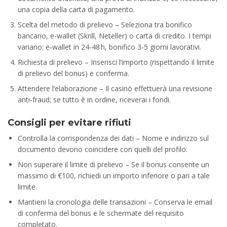
una copia della carta di pagamento.
Scelta del metodo di prelievo – Seleziona tra bonifico
bancario, e‑wallet (Skrill, Neteller) o carta di credito. I tempi
variano: e‑wallet in 24‑48 h, bonifico 3‑5 giorni lavorativi.
Richiesta di prelievo – Inserisci l’importo (rispettando il limite
di prelievo del bonus) e conferma.
Attendere l’elaborazione – Il casinò effettuerà una revisione
anti‑fraud; se tutto è in ordine, riceverai i fondi.
Consigli per evitare rifiuti
Controlla la corrispondenza dei dati – Nome e indirizzo sul
documento devono coincidere con quelli del profilo.
Non superare il limite di prelievo – Se il bonus consente un
massimo di €100, richiedi un importo inferiore o pari a tale
limite.
Mantieni la cronologia delle transazioni – Conserva le email
di conferma del bonus e le schermate del requisito
completato.