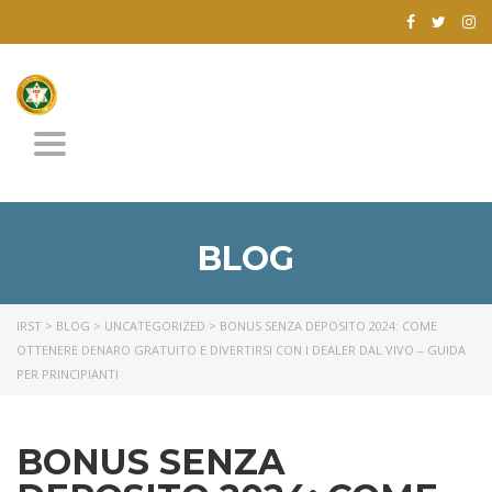
Toggle
navigation
BLOG
IRST
>
BLOG
>
UNCATEGORIZED
>
BONUS SENZA DEPOSITO 2024: COME
OTTENERE DENARO GRATUITO E DIVERTIRSI CON I DEALER DAL VIVO – GUIDA
PER PRINCIPIANTI
BONUS SENZA