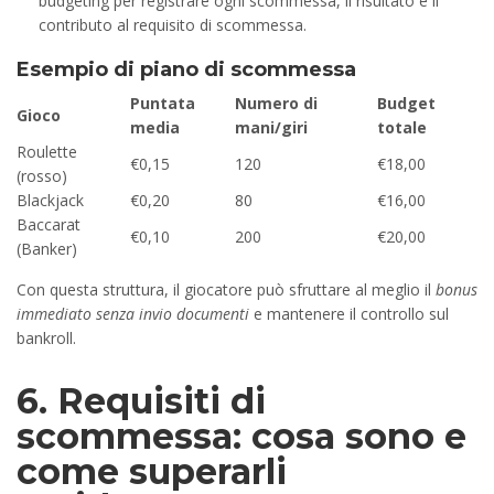
budgeting per registrare ogni scommessa, il risultato e il
contributo al requisito di scommessa.
Esempio di piano di scommessa
Puntata
Numero di
Budget
Gioco
media
mani/giri
totale
Roulette
€0,15
120
€18,00
(rosso)
Blackjack
€0,20
80
€16,00
Baccarat
€0,10
200
€20,00
(Banker)
Con questa struttura, il giocatore può sfruttare al meglio il
bonus
immediato senza invio documenti
e mantenere il controllo sul
bankroll.
6. Requisiti di
scommessa: cosa sono e
come superarli