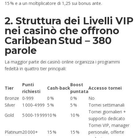
15 % e a un moltiplicatore di 1,25 sui bonus ante.
2. Struttura dei Livelli VIP
nei casinò che offrono
Caribbean Stud – 380
parole
La maggior parte dei casinò online organizza i programmi
fedeltà in quattro tier principali:
Punti
Boost
Tier
Cash‑back
Accesso tornei
richiesti
puntata
Bronze
0‑999
0 %
0 %
No
Silver
1 000‑4 999
5 %
5 %
Tornei settimanali
Tornei giornalieri +
Gold
5 000‑19 999
10 %
10 %
supporto dedicato
Tornei VIP, manager
Platinum
20 000+
15 %
15 %
personale, offerte