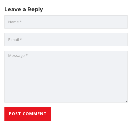
Leave a Reply