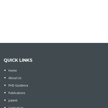
QUICK LINKS
Home
About Us
PHD Guidence
Publications
patent
Contact Us