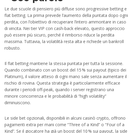
Le due scuole di pensiero più diffuse sono progressive betting e
flat betting. La prima prevede l’aumento della puntata dopo ogni
perdita, con l’obiettivo di recuperare l’intero ammontare in caso
di vincita. Nei tier VIP con cash‑back elevato, questo approccio
può essere più sicuro, perché il rimborso riduce la perdita
massima. Tuttavia, la volatilità resta alta e richiede un bankroll
robusto.
Il flat betting mantiene la stessa puntata per tutta la sessione.
Quando combinato con un boost del 15 % sui payout (tipico dei
Platinum), il valore atteso di ogni mano sale senza aumentare il
rischio di rovina. Questa strategia è particolarmente efficace
durante i periodi off‑peak, quando i server registrano una
minore concorrenza e le probabilità di “high volatility”
diminuiscono.
Le side bet opzionali, disponibili in alcuni casinò crypto, offrono
pagamenti extra per mani come “Three of a Kind” o “Four of a
Kind”. Se il giocatore ha già un boost del 10 % sui payout, la side