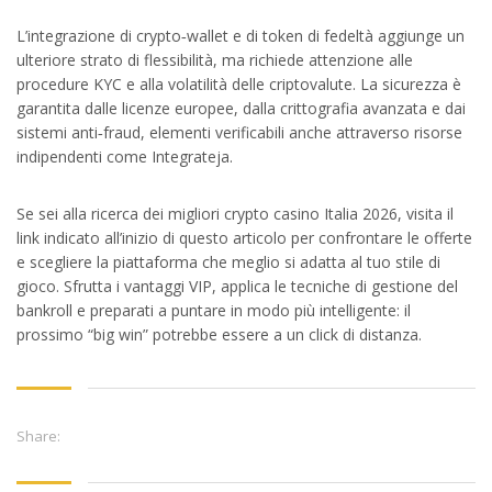
L’integrazione di crypto‑wallet e di token di fedeltà aggiunge un
ulteriore strato di flessibilità, ma richiede attenzione alle
procedure KYC e alla volatilità delle criptovalute. La sicurezza è
garantita dalle licenze europee, dalla crittografia avanzata e dai
sistemi anti‑fraud, elementi verificabili anche attraverso risorse
indipendenti come Integrateja.
Se sei alla ricerca dei migliori crypto casino Italia 2026, visita il
link indicato all’inizio di questo articolo per confrontare le offerte
e scegliere la piattaforma che meglio si adatta al tuo stile di
gioco. Sfrutta i vantaggi VIP, applica le tecniche di gestione del
bankroll e preparati a puntare in modo più intelligente: il
prossimo “big win” potrebbe essere a un click di distanza.
Share: