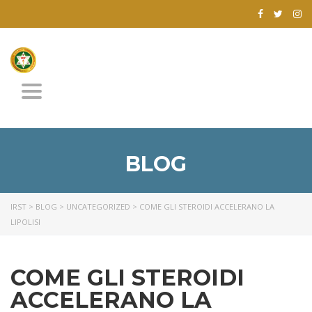
Toggle
navigation
BLOG
IRST
>
BLOG
>
UNCATEGORIZED
>
COME GLI STEROIDI ACCELERANO LA
LIPOLISI
COME GLI STEROIDI
ACCELERANO LA