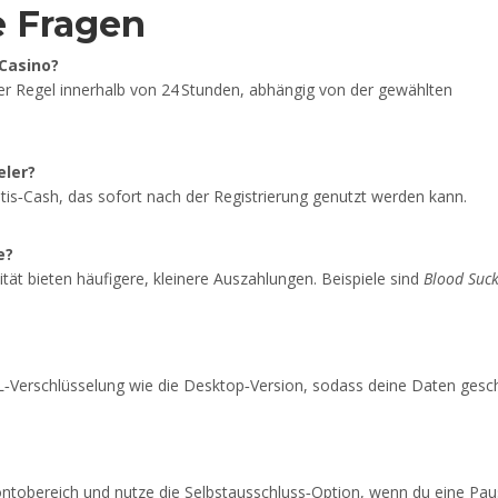
e Fragen
 Casino?
er Regel innerhalb von 24 Stunden, abhängig von der gewählten
eler?
atis‑Cash, das sofort nach der Registrierung genutzt werden kann.
e?
ität bieten häufigere, kleinere Auszahlungen. Beispiele sind
Blood Suck
SL‑Verschlüsselung wie die Desktop‑Version, sodass deine Daten gesc
 Kontobereich und nutze die Selbstausschluss‑Option, wenn du eine Pa