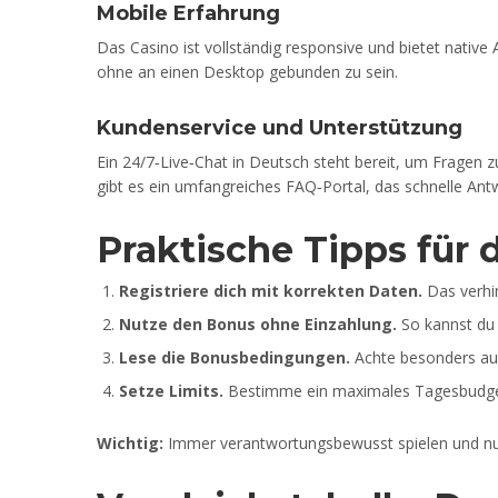
Mobile Erfahrung
Das Casino ist vollständig responsive und bietet native 
ohne an einen Desktop gebunden zu sein.
Kundenservice und Unterstützung
Ein 24/7‑Live‑Chat in Deutsch steht bereit, um Frage
gibt es ein umfangreiches FAQ‑Portal, das schnelle Antw
Praktische Tipps für 
Registriere dich mit korrekten Daten.
Das verhi
Nutze den Bonus ohne Einzahlung.
So kannst du 
Lese die Bonusbedingungen.
Achte besonders au
Setze Limits.
Bestimme ein maximales Tagesbudget 
Wichtig:
Immer verantwortungsbewusst spielen und nur G