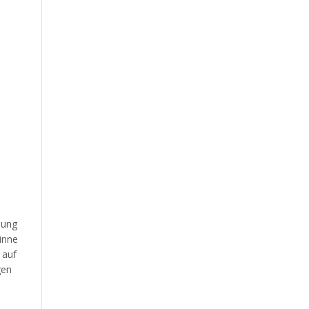
lung
winne
 auf
gen