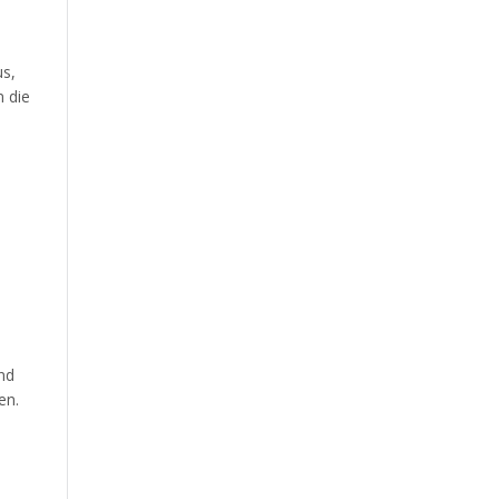
us,
n die
und
en.