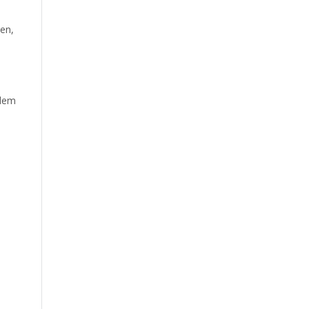
len,
udem