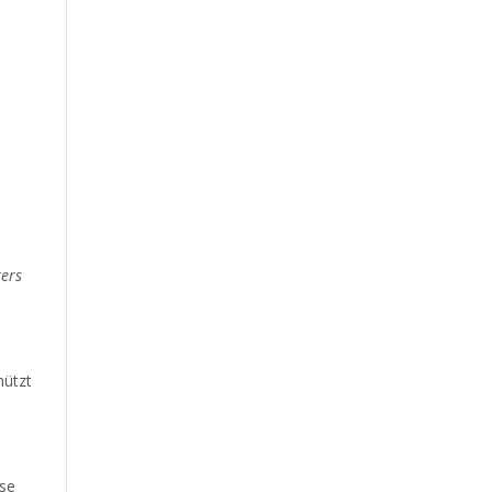
ers
hützt
use