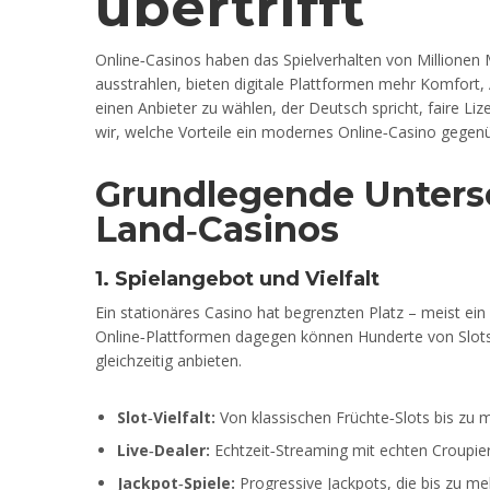
übertrifft
Online‑Casinos haben das Spielverhalten von Millione
ausstrahlen, bieten digitale Plattformen mehr Komfort, 
einen Anbieter zu wählen, der Deutsch spricht, faire Li
wir, welche Vorteile ein modernes Online‑Casino gege
Grundlegende Unters
Land‑Casinos
1. Spielangebot und Vielfalt
Ein stationäres Casino hat begrenzten Platz – meist ein
Online‑Plattformen dagegen können Hunderte von Slots,
gleichzeitig anbieten.
Slot‑Vielfalt:
Von klassischen Früchte‑Slots bis zu
Live‑Dealer:
Echtzeit‑Streaming mit echten Croupier
Jackpot‑Spiele:
Progressive Jackpots, die bis zu me