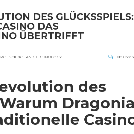
UTION DES GLÜCKSSPIELS:
ASINO DAS
INO ÜBERTRIFFT
EARCH SCIENCE AND TECHNOLOGY
No Comm
Revolution des
: Warum Dragoni
aditionelle Casin