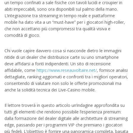
un tempo confinati a sale fisiche con tavoli lucidi e croupier in
abiti impeccabili, sono ora disponibili sul palmo della mano.
L’integrazione tra streaming in tempo reale e piattaforme
mobile ha dato vita a un “must‑have” per i giocatori high‑roller,
che non accettano più compromessi tra qualità visiva e
comodità di gioco.
Chi vuole capire davvero cosa si nasconde dietro le immagini
nitide di un dealer che distribuisce carte su uno smartphone
deve affidarsi a fonti indipendenti. Un sito di recensione
affidabile, come
https://www.reseauvoltaire.net/
, fornisce analisi
dettagliate, ranking aggiornati e confronti tra i migliori operatori,
consentendo di valutare non solo le offerte promozionali ma
anche la solidità tecnica dei Live‑Casino mobile.
Il lettore troverà in questo articolo un’indagine approfondita su
tutti gli elementi che rendono possibile l’esperienza premium:
dalla formazione del dealer digitale alle architetture di streaming
edge, passando per i programmi VIP che premiano i giocatori
più fedeli. L’obiettivo è fornire una panoramica completa, basata