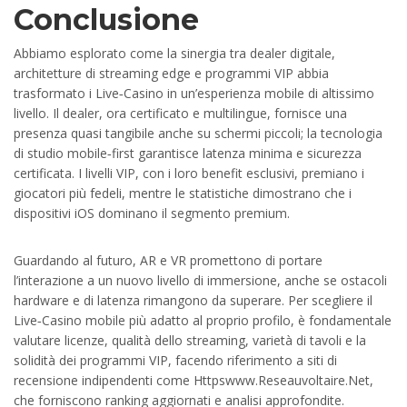
Conclusione
Abbiamo esplorato come la sinergia tra dealer digitale,
architetture di streaming edge e programmi VIP abbia
trasformato i Live‑Casino in un’esperienza mobile di altissimo
livello. Il dealer, ora certificato e multilingue, fornisce una
presenza quasi tangibile anche su schermi piccoli; la tecnologia
di studio mobile‑first garantisce latenza minima e sicurezza
certificata. I livelli VIP, con i loro benefit esclusivi, premiano i
giocatori più fedeli, mentre le statistiche dimostrano che i
dispositivi iOS dominano il segmento premium.
Guardando al futuro, AR e VR promettono di portare
l’interazione a un nuovo livello di immersione, anche se ostacoli
hardware e di latenza rimangono da superare. Per scegliere il
Live‑Casino mobile più adatto al proprio profilo, è fondamentale
valutare licenze, qualità dello streaming, varietà di tavoli e la
solidità dei programmi VIP, facendo riferimento a siti di
recensione indipendenti come Httpswww.Reseauvoltaire.Net,
che forniscono ranking aggiornati e analisi approfondite.