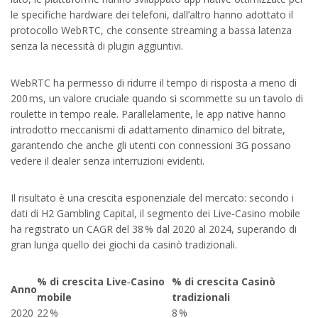
le specifiche hardware dei telefoni, dall’altro hanno adottato il
protocollo WebRTC, che consente streaming a bassa latenza
senza la necessità di plugin aggiuntivi.
WebRTC ha permesso di ridurre il tempo di risposta a meno di
200 ms, un valore cruciale quando si scommette su un tavolo di
roulette in tempo reale. Parallelamente, le app native hanno
introdotto meccanismi di adattamento dinamico del bitrate,
garantendo che anche gli utenti con connessioni 3G possano
vedere il dealer senza interruzioni evidenti.
Il risultato è una crescita esponenziale del mercato: secondo i
dati di H2 Gambling Capital, il segmento dei Live‑Casino mobile
ha registrato un CAGR del 38 % dal 2020 al 2024, superando di
gran lunga quello dei giochi da casinò tradizionali.
% di crescita Live‑Casino
% di crescita Casinò
Anno
mobile
tradizionali
2020
22 %
8 %