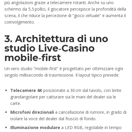
più angolazioni grazie a telecamere rotanti. Anche su uno
schermo da 5,5 pollici, il giocatore percepisce la profondità della
scena, il che riduce la percezione di “gioco virtuale” e aumenta il
coinvolgimento.
3. Architettura di uno
studio Live‑Casino
mobile‑first
Un vero studio “mobile‑first” è progettato per ottimizzare ogni
singolo millisecondo di trasmissione. Il layout tipico prevede:
Telecamere 4K
posizionate a 30 cm dal tavolo, con lente
grandangolare per catturare sia le mani del dealer sia le
carte.
Microfoni direzionali
a cancellazione di rumore, in grado di
isolare la voce del dealer dal fruscio di fondo.
Illuminazione modulare
a LED RGB, regolabile in tempo