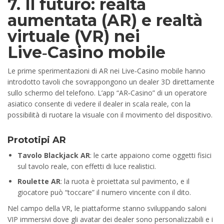
7. Il futuro: realtà
aumentata (AR) e realtà
virtuale (VR) nei
Live‑Casino mobile
Le prime sperimentazioni di AR nei Live‑Casino mobile hanno
introdotto tavoli che sovrappongono un dealer 3D direttamente
sullo schermo del telefono. L’app “AR‑Casino” di un operatore
asiatico consente di vedere il dealer in scala reale, con la
possibilità di ruotare la visuale con il movimento del dispositivo.
Prototipi AR
Tavolo Blackjack AR
: le carte appaiono come oggetti fisici
sul tavolo reale, con effetti di luce realistici.
Roulette AR
: la ruota è proiettata sul pavimento, e il
giocatore può “toccare” il numero vincente con il dito.
Nel campo della VR, le piattaforme stanno sviluppando saloni
VIP immersivi dove gli avatar dei dealer sono personalizzabili e i