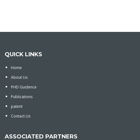
QUICK LINKS
Home
About Us
PHD Guidence
Publications
patent
Contact Us
ASSOCIATED PARTNERS