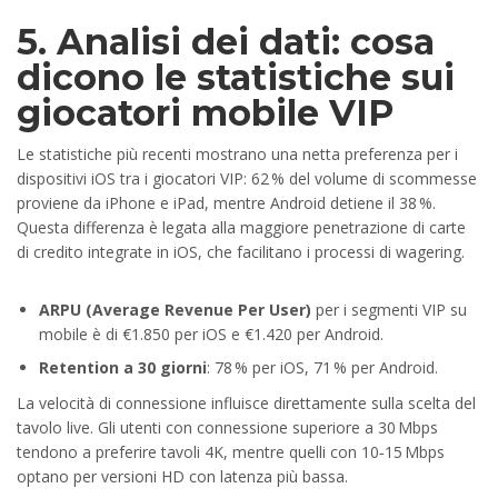
5. Analisi dei dati: cosa
dicono le statistiche sui
giocatori mobile VIP
Le statistiche più recenti mostrano una netta preferenza per i
dispositivi iOS tra i giocatori VIP: 62 % del volume di scommesse
proviene da iPhone e iPad, mentre Android detiene il 38 %.
Questa differenza è legata alla maggiore penetrazione di carte
di credito integrate in iOS, che facilitano i processi di wagering.
ARPU (Average Revenue Per User)
per i segmenti VIP su
mobile è di €1.850 per iOS e €1.420 per Android.
Retention a 30 giorni
: 78 % per iOS, 71 % per Android.
La velocità di connessione influisce direttamente sulla scelta del
tavolo live. Gli utenti con connessione superiore a 30 Mbps
tendono a preferire tavoli 4K, mentre quelli con 10‑15 Mbps
optano per versioni HD con latenza più bassa.