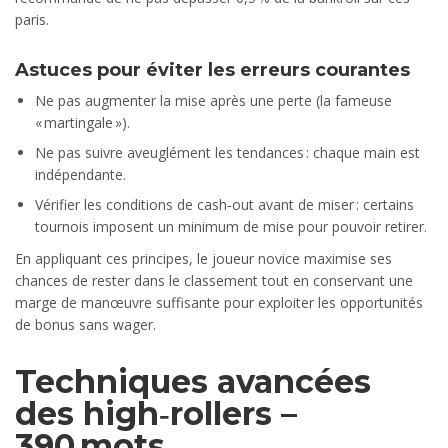
paris.
Astuces pour éviter les erreurs courantes
Ne pas augmenter la mise après une perte (la fameuse
« martingale »).
Ne pas suivre aveuglément les tendances : chaque main est
indépendante.
Vérifier les conditions de cash‑out avant de miser : certains
tournois imposent un minimum de mise pour pouvoir retirer.
En appliquant ces principes, le joueur novice maximise ses
chances de rester dans le classement tout en conservant une
marge de manœuvre suffisante pour exploiter les opportunités
de bonus sans wager.
Techniques avancées
des high‑rollers –
390 mots