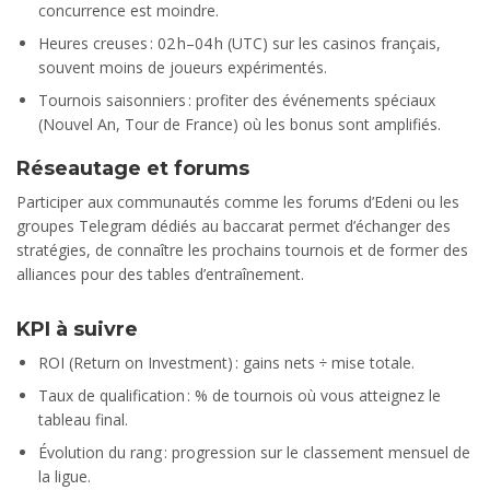
concurrence est moindre.
Heures creuses : 02 h–04 h (UTC) sur les casinos français,
souvent moins de joueurs expérimentés.
Tournois saisonniers : profiter des événements spéciaux
(Nouvel An, Tour de France) où les bonus sont amplifiés.
Réseautage et forums
Participer aux communautés comme les forums d’Edeni ou les
groupes Telegram dédiés au baccarat permet d’échanger des
stratégies, de connaître les prochains tournois et de former des
alliances pour des tables d’entraînement.
KPI à suivre
ROI (Return on Investment) : gains nets ÷ mise totale.
Taux de qualification : % de tournois où vous atteignez le
tableau final.
Évolution du rang : progression sur le classement mensuel de
la ligue.