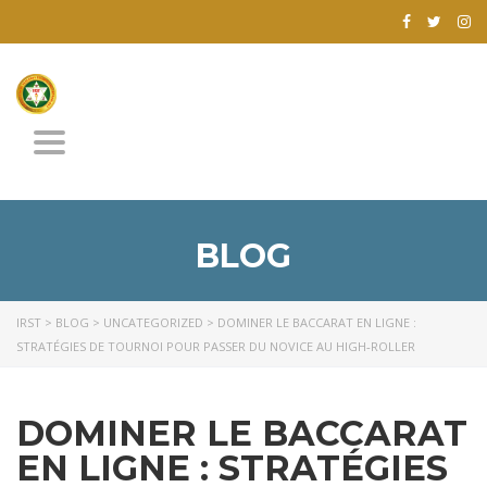
Toggle
navigation
BLOG
IRST
>
BLOG
>
UNCATEGORIZED
>
DOMINER LE BACCARAT EN LIGNE :
STRATÉGIES DE TOURNOI POUR PASSER DU NOVICE AU HIGH‑ROLLER
DOMINER LE BACCARAT
EN LIGNE : STRATÉGIES