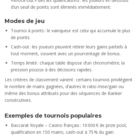
« knock‑out » dès les qualifications : les joueurs en dessous
d’un seuil de points sont éliminés immédiatement.
Modes de jeu
Tournoi à points : le vainqueur est celui qui accumule le plus
de points.
Cash‑out : les joueurs peuvent retirer leurs gains partiels à
tout moment, souvent avec un pourcentage de bonus.
Temps limité : chaque table dispose d’un chronomètre; la
pression pousse à des décisions rapides.
Les critères de classement varient : certains tournois privilégient
le nombre de mains gagnées, d’autres le ratio mise/gain ou
même des bonus attribués pour des séquences de Banker
consécutives.
Exemples de tournois populaires
Baccarat Royale – Casino français : 10 000 € de prize pool,
qualification en 150 mains, cash‑out à 75 % du gain.