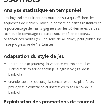
Analyse statistique en temps réel
Les high‑rollers utilisent des outils de suivi qui affichent les
séquences de Banker/Player, le nombre de cartes restantes et
le pourcentage de mains gagnées sur les 50 dernières parties.
Bien que le comptage de cartes soit limité en Baccarat,
observer des motifs (ex. une série de 4 Banker) peut guider une
mise progressive de 1 à 2 unités.
Adaptation du style de jeu
Petite table (6 joueurs) : la variance est moindre, il est
judicieux de miser de façon plus agressive (3 % de la
bankroll).
Grande table (8 joueurs) : la concurrence est plus forte,
privilégiez la constance et limitez les mises à 1 % de la
bankroll.
Exploitation des promotions de tournoi