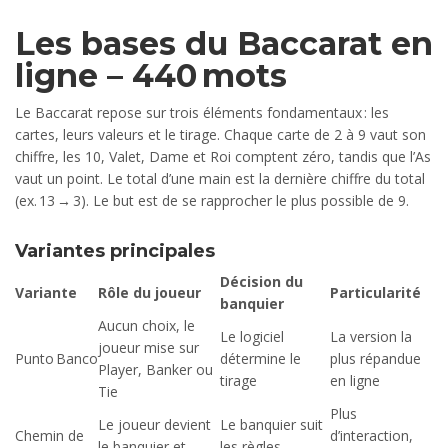
Les bases du Baccarat en
ligne – 440 mots
Le Baccarat repose sur trois éléments fondamentaux : les
cartes, leurs valeurs et le tirage. Chaque carte de 2 à 9 vaut son
chiffre, les 10, Valet, Dame et Roi comptent zéro, tandis que l’As
vaut un point. Le total d’une main est la dernière chiffre du total
(ex. 13 → 3). Le but est de se rapprocher le plus possible de 9.
Variantes principales
Décision du
Variante
Rôle du joueur
Particularité
banquier
Aucun choix, le
Le logiciel
La version la
joueur mise sur
Punto Banco
détermine le
plus répandue
Player, Banker ou
tirage
en ligne
Tie
Plus
Le joueur devient
Le banquier suit
Chemin de
d’interaction,
le banquier et
les règles