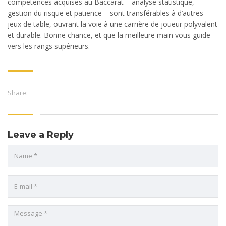
compétences acquises au Baccarat – analyse statistique,
gestion du risque et patience – sont transférables à d’autres
jeux de table, ouvrant la voie à une carrière de joueur polyvalent
et durable. Bonne chance, et que la meilleure main vous guide
vers les rangs supérieurs.
Share:
Leave a Reply