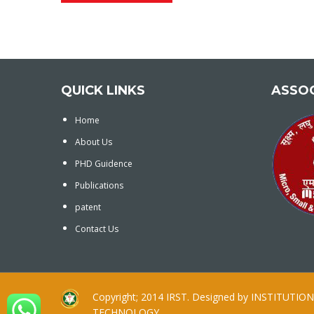
QUICK LINKS
ASSO
Home
About Us
PHD Guidence
Publications
patent
Contact Us
Copyright; 2014 IRST. Designed by INSTITUT
TECHNOLOGY