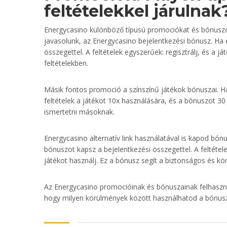
feltételekkel járulnak
Energycasino különböző típusú promociókat és bónuszok
javasolunk, az Energycasino bejelentkezési bónusz. Ha 
összegettel. A feltételek egyszerűek: regisztrálj, és a 
feltételekben.
Másik fontos promoció a színszínű játékok bónuszai. Ha
feltételek a játékot 10x használására, és a bónuszot 30
ismertetni másoknak.
Energycasino alternatív link használatával is kapod bón
bónuszot kapsz a bejelentkezési összegettel. A feltétele
játékot használj. Ez a bónusz segít a biztonságos és kö
Az Energycasino promocióinak és bónuszainak felhasznál
hogy milyen körülmények között használhatod a bónuszo