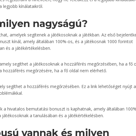
a legjobb kínálataikról.
 milyen nagyságú?
at, amelyek segítenek a játékosoknak a játékban. Az első bejelentk
uszt kínál, amely általában 100%-os, és a játékosnak 1000 forintot
an és a játékértékelésben.
ál, amely segíthet a játékosoknak a hozzáférés megőrzésében, ha a fő o
 a hozzáférés megőrzésére, ha a fő oldal nem elérhető.
amely segíthet a hozzáférés megőrzésében. Ez a link lehetőséget nyújt a
roblémákkal.
k a hivatalos bemutatási bonuszt is kaphatnak, amely általában 100
 a játékosoknak a tanulásában és a játékértékelésben.
pusú vannak és milyen