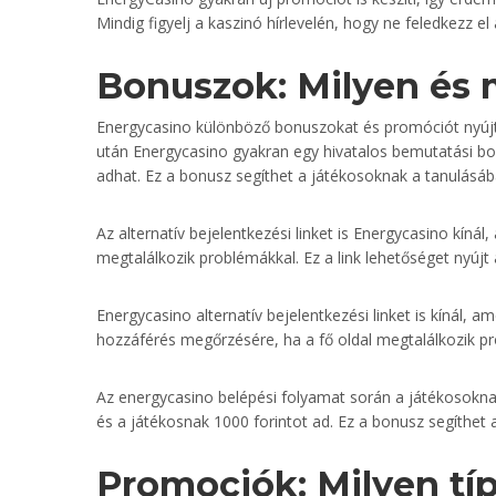
Mindig figyelj a kaszinó hírlevelén, hogy ne feledkezz el 
Bonuszok: Milyen és
Energycasino különböző bonuszokat és promóciót nyújth
után Energycasino gyakran egy hivatalos bemutatási bon
adhat. Ez a bonusz segíthet a játékosoknak a tanulásáb
Az alternatív bejelentkezési linket is Energycasino kín
megtalálkozik problémákkal. Ez a link lehetőséget nyújt
Energycasino alternatív bejelentkezési linket is kínál, 
hozzáférés megőrzésére, ha a fő oldal megtalálkozik p
Az energycasino belépési folyamat során a játékosokna
és a játékosnak 1000 forintot ad. Ez a bonusz segíthet
Promociók: Milyen tí