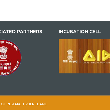
CIATED PARTNERS
INCUBATION CELL
ION OF RESEARCH SCIENCE AND