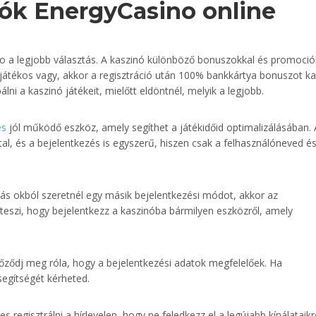
ók EnergyCasino online
no a legjobb választás. A kaszinó különböző bonuszokkal és promoció
 játékos vagy, akkor a regisztráció után 100% bankkártya bonuszot ka
ni a kaszinó játékeit, mielőtt eldöntnél, melyik a legjobb.
és
jól működő eszköz, amely segíthet a játékidőid optimalizálásában. 
al, és a bejelentkezés is egyszerű, hiszen csak a felhasználóneved é
ás okból szeretnél egy másik bejelentkezési módot, akkor az
vé teszi, hogy bejelentkezz a kaszinóba bármilyen eszközről, amely
őződj meg róla, hogy a bejelentkezési adatok megfelelőek. Ha
egítségét kérheted.
 regisztrálni a hírlevelen, hogy ne feledkezz el a legújabb kínálataikr