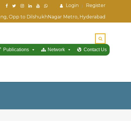
Login
Register
ding, Opp to DilshukhNagar Metro, Hyderabad
Publications
Network
Contact Us