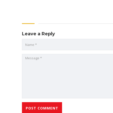
Leave a Reply