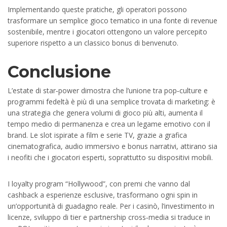
Implementando queste pratiche, gli operatori possono
trasformare un semplice gioco tematico in una fonte di revenue
sostenibile, mentre i giocatori ottengono un valore percepito
superiore rispetto a un classico bonus di benvenuto.
Conclusione
L’estate di star‑power dimostra che l’unione tra pop‑culture e
programmi fedeltà è più di una semplice trovata di marketing: è
una strategia che genera volumi di gioco più alti, aumenta il
tempo medio di permanenza e crea un legame emotivo con il
brand. Le slot ispirate a film e serie TV, grazie a grafica
cinematografica, audio immersivo e bonus narrativi, attirano sia
i neofiti che i giocatori esperti, soprattutto su dispositivi mobili.
I loyalty program “Hollywood”, con premi che vanno dal
cashback a esperienze esclusive, trasformano ogni spin in
un’opportunità di guadagno reale. Per i casinò, l’investimento in
licenze, sviluppo di tier e partnership cross‑media si traduce in