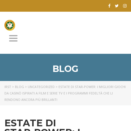
Toggle
navigation
BLOG
IRST
>
BLOG
>
UNCATEGORIZED
>
ESTATE DI STAR‑POWER: I MIGLIORI GIOCHI
DA CASINÒ ISPIRATI A FILM E SERIE TV E I PROGRAMMI FEDELTÀ CHE LI
RENDONO ANCORA PIÙ BRILLANTI
ESTATE DI