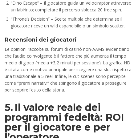
“Dino Escape” – Il giocatore guida un Velociraptor attraverso
un labirinto; completare il percorso sblocca 20 free spin.
“Throne’s Decision” – Scelta multipla che determina se il
giocatore riceve un wild espandibile o un simbolo scatter.
Recensioni dei giocatori
Le opinioni raccolte su forum di casinò non‑AAMS evidenziano
che l’audio coinvolgente è il fattore che più aumenta il tempo
medio di gioco (media +3,2 minuti per sessione). La grafica HD
è citata come motivo principale per scegliere una slot rispetto a
una tradizionale a 5‑reel. Infine, le cut‑scenes sono percepite
come “premi narrativi” che spingono il giocatore a proseguire
per scoprire l’esito della storia.
5. Il valore reale dei
programmi fedeltà: ROI
per il giocatore e per
l’operatore