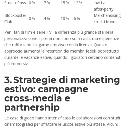
Studio Pass
0 %
7 %
15 %
12 %
inviti a
after‑party
Blockbuster
Merchandising,
0 %
4 %
10 %
6 %
Club
crediti bonus
Per i fan di film e serie TV, la differenza più grande sta nella
personalizzazione: i premi non sono solo cash, ma esperienze
che rafforzano il legame emotivo con la licenza. Questo
approccio aumenta la retention dei membri fedeli, soprattutto
durante le vacanze estive, quando i giocatori cercano contenuti
più immersivi.
3. Strategie di marketing
estivo: campagne
cross‑media e
partnership
Le case di gioco hanno intensificato le collaborazioni con studi
cinematografici per sfruttare le uscite estive più attese. Alcuni