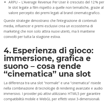
ARPU – L’Average Revenue Per User è cresciuto del 12 % per
le slot legate a film rispetto a quelle non tematiche, grazie al
valore percepito dei premi legati al brand cinematografico.
Queste strategie dimostrano che l’integrazione di contenuti
media, influencer e premi esclusivi crea un ecosistema di
marketing che non solo attira nuovi utenti, ma li mantiene
coinvolti per tutta la stagione estiva.
4. Esperienza di gioco:
immersione, grafica e
suono – cosa rende
“cinematica” una slot
La differenza tra una slot “normale” e una “cinematica” risiede
nella combinazione di tecnologie di rendering avanzate e audio
immersivo. I provider più attivi utilizzano HTML5 per garantire
compatibilità mobile e WebGL per effetti visivi 3‑dimensionali.