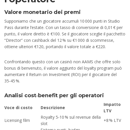
Valore monetario dei premi
Supponiamo che un giocatore accumuli 10 000 punti in Studio
Pass durante l’estate. Con un tasso di conversione di 0,01 € per
punto, il valore diretto è €100. Se il giocatore sceglie il pacchetto
“Director” con cashback del 12 % su €1 000 di scommesse,
ottiene ulteriori €120, portando il valore totale a €220.
Confrontando questo con un casinò non AAMS che offre solo
bonus di benvenuto, il valore aggiunto del loyalty program può
aumentare il Return on Investment (ROI) per il giocatore del
35‑45 %.
Analisi cost‑benefit per gli operatori
Impatto
Voce di costo
Descrizione
LTV
Royalty 5‑10 % sul revenue della
Licensing film
+8 % LTV
slot
Sistema punti, badge,