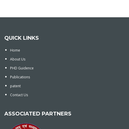
QUICK LINKS
Home
About Us
PHD Guidence
Publications
patent
Contact Us
ASSOCIATED PARTNERS