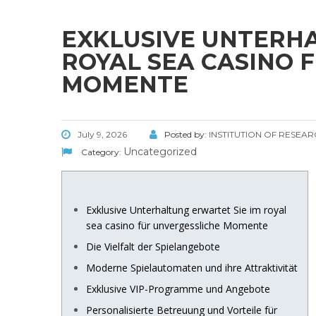
EXKLUSIVE UNTERHA
ROYAL SEA CASINO 
MOMENTE
July 9, 2026
Posted by:
INSTITUTION OF RESEA
Uncategorized
Category:
Exklusive Unterhaltung erwartet Sie im royal
sea casino für unvergessliche Momente
Die Vielfalt der Spielangebote
Moderne Spielautomaten und ihre Attraktivität
Exklusive VIP-Programme und Angebote
Personalisierte Betreuung und Vorteile für