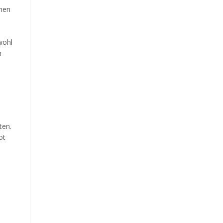
chen
wohl
m
ten.
ot