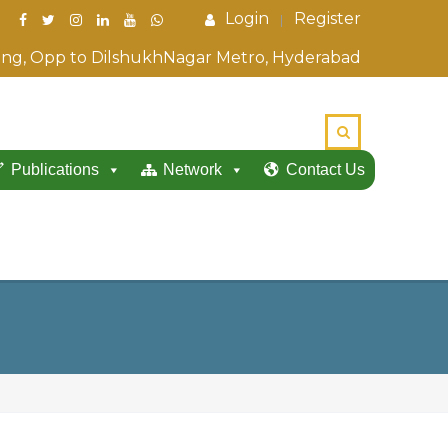
Login
Register
ding, Opp to DilshukhNagar Metro, Hyderabad
Publications
Network
Contact Us