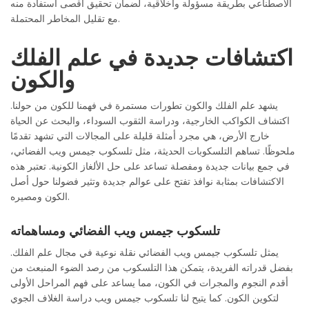
الاصطناعي بطريقة مسؤولة وأخلاقية، لضمان تحقيق أقصى استفادة منه
مع تقليل المخاطر المحتملة.
اكتشافات جديدة في علم الفلك
والكون
يشهد علم الفلك والكون تطورات مستمرة في فهمنا للكون من حولنا.
اكتشاف الكواكب الخارجية، ودراسة الثقوب السوداء، والبحث عن الحياة
خارج الأرض، هي مجرد أمثلة قليلة على المجالات التي تشهد تقدمًا
ملحوظًا. تساهم التلسكوبات الحديثة، مثل تلسكوب جيمس ويب الفضائي،
في جمع بيانات جديدة ومفصلة تساعد على حل الألغاز الكونية. تعتبر هذه
الاكتشافات بمثابة نوافذ تفتح على عوالم جديدة وتثير فضولنا حول أصل
الكون ومصيره.
تلسكوب جيمس ويب الفضائي ومساهماته
يمثل تلسكوب جيمس ويب الفضائي نقلة نوعية في مجال علم الفلك.
بفضل قدراته الفريدة، يتمكن هذا التلسكوب من رصد الضوء المنبعث من
أقدم النجوم والمجرات في الكون، مما يساعد على فهم المراحل الأولى
لتكوين الكون. كما يتيح لنا تلسكوب جيمس ويب دراسة الغلاف الجوي