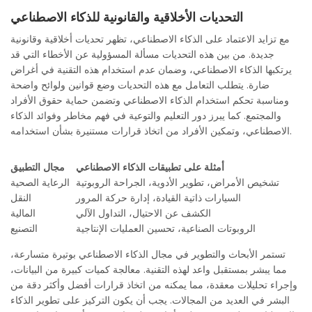
التحديات الأخلاقية والقانونية للذكاء الاصطناعي
مع تزايد الاعتماد على الذكاء الاصطناعي، تظهر تحديات أخلاقية وقانونية
جديدة. من بين هذه التحديات مسألة المسؤولية عن الأخطاء التي قد
يرتكبها الذكاء الاصطناعي، وضمان عدم استخدام هذه التقنية في أغراض
ضارة. يتطلب التعامل مع هذه التحديات وضع قوانين ولوائح واضحة
ومناسبة تحكم استخدام الذكاء الاصطناعي وتضمن حماية حقوق الأفراد
والمجتمع. كما يبرز دور التعليم والتوعية في فهم مخاطر وفوائد الذكاء
الاصطناعي، وتمكين الأفراد من اتخاذ قرارات مستنيرة بشأن استخدامه.
أمثلة على تطبيقات الذكاء الاصطناعي
مجال التطبيق
تشخيص الأمراض، تطوير الأدوية، الجراحة الروبوتية
الرعاية الصحية
السيارات ذاتية القيادة، إدارة حركة المرور
النقل
الكشف عن الاحتيال، التداول الآلي
المالية
الروبوتات الصناعية، تحسين العمليات الإنتاجية
التصنيع
تستمر الأبحاث والتطوير في مجال الذكاء الاصطناعي بوتيرة متسارعة،
مما يبشر بمستقبل واعد لهذه التقنية. معالجة كميات كبيرة من البيانات،
وإجراء تحليلات معقدة، مما يمكنه من اتخاذ قرارات أفضل وأكثر دقة من
البشر في العديد من المجالات. يجب أن يكون التركيز على تطوير الذكاء