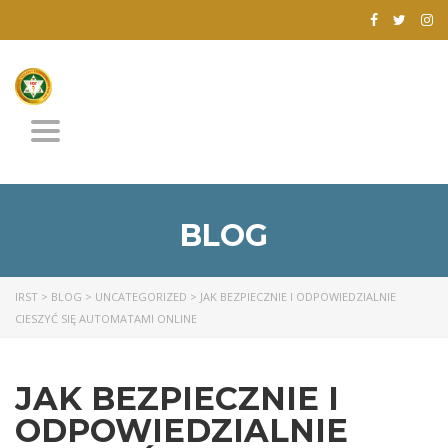
Toggle
navigation
BLOG
IRST
>
BLOG
>
UNCATEGORIZED
>
JAK BEZPIECZNIE I ODPOWIEDZIALNIE
CIESZYĆ SIĘ AUTOMATAMI ONLINE
JAK BEZPIECZNIE I
ODPOWIEDZIALNIE