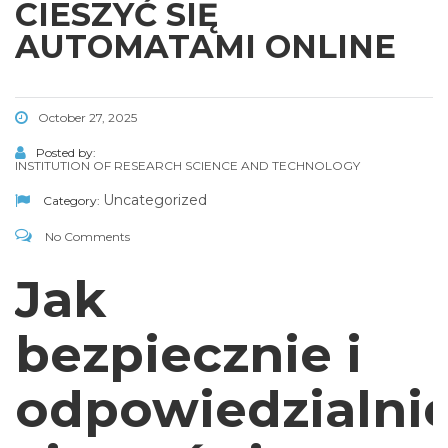
CIESZYĆ SIĘ
AUTOMATAMI ONLINE
October 27, 2025
Posted by:
INSTITUTION OF RESEARCH SCIENCE AND TECHNOLOGY
Uncategorized
Category:
No Comments
Jak
bezpiecznie i
odpowiedzialni