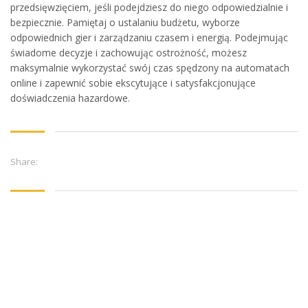
przedsięwzięciem, jeśli podejdziesz do niego odpowiedzialnie i
bezpiecznie. Pamiętaj o ustalaniu budżetu, wyborze
odpowiednich gier i zarządzaniu czasem i energią. Podejmując
świadome decyzje i zachowując ostrożność, możesz
maksymalnie wykorzystać swój czas spędzony na automatach
online i zapewnić sobie ekscytujące i satysfakcjonujące
doświadczenia hazardowe.
Share: