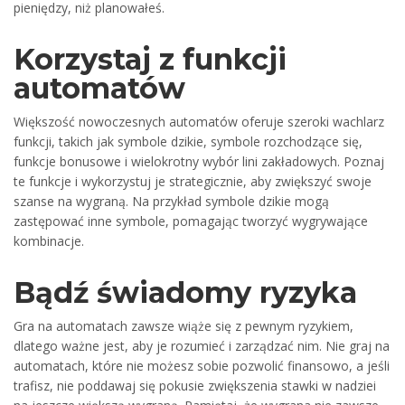
pieniędzy, niż planowałeś.
Korzystaj z funkcji
automatów
Większość nowoczesnych automatów oferuje szeroki wachlarz
funkcji, takich jak symbole dzikie, symbole rozchodzące się,
funkcje bonusowe i wielokrotny wybór lini zakładowych. Poznaj
te funkcje i wykorzystuj je strategicznie, aby zwiększyć swoje
szanse na wygraną. Na przykład symbole dzikie mogą
zastępować inne symbole, pomagając tworzyć wygrywające
kombinacje.
Bądź świadomy ryzyka
Gra na automatach zawsze wiąże się z pewnym ryzykiem,
dlatego ważne jest, aby je rozumieć i zarządzać nim. Nie graj na
automatach, które nie możesz sobie pozwolić finansowo, a jeśli
trafisz, nie poddawaj się pokusie zwiększenia stawki w nadziei