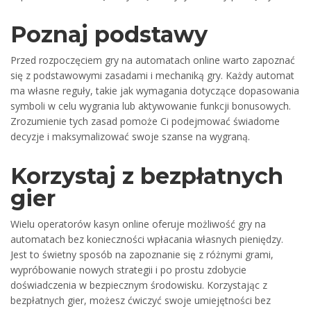
Poznaj podstawy
Przed rozpoczęciem gry na automatach online warto zapoznać
się z podstawowymi zasadami i mechaniką gry. Każdy automat
ma własne reguły, takie jak wymagania dotyczące dopasowania
symboli w celu wygrania lub aktywowanie funkcji bonusowych.
Zrozumienie tych zasad pomoże Ci podejmować świadome
decyzje i maksymalizować swoje szanse na wygraną.
Korzystaj z bezpłatnych
gier
Wielu operatorów kasyn online oferuje możliwość gry na
automatach bez konieczności wpłacania własnych pieniędzy.
Jest to świetny sposób na zapoznanie się z różnymi grami,
wypróbowanie nowych strategii i po prostu zdobycie
doświadczenia w bezpiecznym środowisku. Korzystając z
bezpłatnych gier, możesz ćwiczyć swoje umiejętności bez