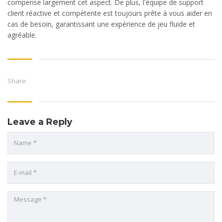
compense largement cet aspect. De plus, l'équipe de support
client réactive et compétente est toujours prête à vous aider en
cas de besoin, garantissant une expérience de jeu fluide et
agréable.
Share:
Leave a Reply