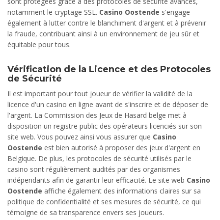
sont protégées grâce à des protocoles de sécurité avancés,
notamment le cryptage SSL.
Casino Oostende
s'engage
également à lutter contre le blanchiment d'argent et à prévenir
la fraude, contribuant ainsi à un environnement de jeu sûr et
équitable pour tous.
Vérification de la Licence et des Protocoles
de Sécurité
Il est important pour tout joueur de vérifier la validité de la
licence d'un casino en ligne avant de s'inscrire et de déposer de
l'argent. La Commission des Jeux de Hasard belge met à
disposition un registre public des opérateurs licenciés sur son
site web. Vous pouvez ainsi vous assurer que
Casino
Oostende
est bien autorisé à proposer des jeux d'argent en
Belgique. De plus, les protocoles de sécurité utilisés par le
casino sont régulièrement audités par des organismes
indépendants afin de garantir leur efficacité. Le site web
Casino
Oostende
affiche également des informations claires sur sa
politique de confidentialité et ses mesures de sécurité, ce qui
témoigne de sa transparence envers ses joueurs.