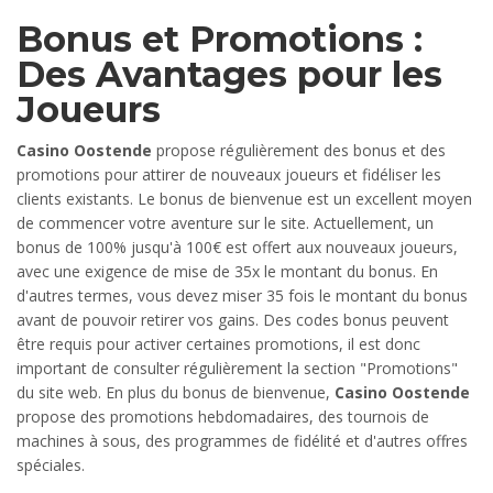
Bonus et Promotions :
Des Avantages pour les
Joueurs
Casino Oostende
propose régulièrement des bonus et des
promotions pour attirer de nouveaux joueurs et fidéliser les
clients existants. Le bonus de bienvenue est un excellent moyen
de commencer votre aventure sur le site. Actuellement, un
bonus de 100% jusqu'à 100€ est offert aux nouveaux joueurs,
avec une exigence de mise de 35x le montant du bonus. En
d'autres termes, vous devez miser 35 fois le montant du bonus
avant de pouvoir retirer vos gains. Des codes bonus peuvent
être requis pour activer certaines promotions, il est donc
important de consulter régulièrement la section "Promotions"
du site web. En plus du bonus de bienvenue,
Casino Oostende
propose des promotions hebdomadaires, des tournois de
machines à sous, des programmes de fidélité et d'autres offres
spéciales.