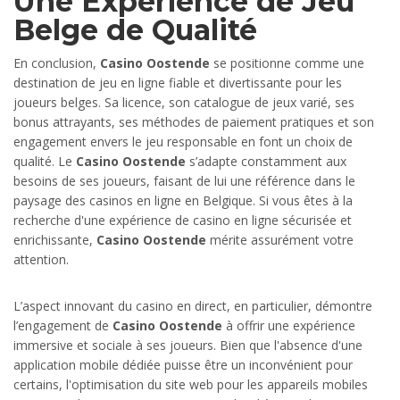
Une Expérience de Jeu
Belge de Qualité
En conclusion,
Casino Oostende
se positionne comme une
destination de jeu en ligne fiable et divertissante pour les
joueurs belges. Sa licence, son catalogue de jeux varié, ses
bonus attrayants, ses méthodes de paiement pratiques et son
engagement envers le jeu responsable en font un choix de
qualité. Le
Casino Oostende
s’adapte constamment aux
besoins de ses joueurs, faisant de lui une référence dans le
paysage des casinos en ligne en Belgique. Si vous êtes à la
recherche d'une expérience de casino en ligne sécurisée et
enrichissante,
Casino Oostende
mérite assurément votre
attention.
L’aspect innovant du casino en direct, en particulier, démontre
l’engagement de
Casino Oostende
à offrir une expérience
immersive et sociale à ses joueurs. Bien que l'absence d'une
application mobile dédiée puisse être un inconvénient pour
certains, l'optimisation du site web pour les appareils mobiles