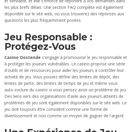
et serviable, et elle s'efforce de répondre à vos demandes dans
les plus brefs délais. Une section FAQ complète est également
disponible sur le site web, où vous trouverez des réponses aux
questions les plus fréquemment posées.
Jeu Responsable :
Protégez-Vous
Casino Oostende
s'engage à promouvoir le jeu responsable et
à protéger les joueurs vulnérables. Le casino propose une série
d'outils et de ressources pour aider les joueurs à contrôler leur
activité de jeu. Vous pouvez définir des limites de dépôt, des
limites de perte, des limites de temps de jeu et même vous
auto-exclure du casino si vous pensez avoir un problème de jeu.
Des liens vers des organisations d'aide aux joueurs atteints de
problèmes de jeu sont également disponibles sur le site web. Le
jeu doit toujours être considéré comme une forme de
divertissement et non comme un moyen de gagner de l'argent.