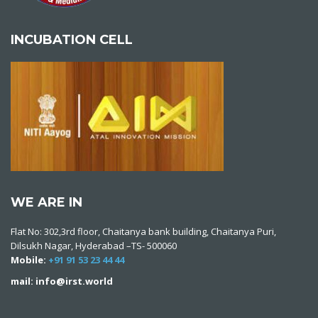
INCUBATION CELL
WE ARE IN
Flat No: 302,3rd floor, Chaitanya bank building, Chaitanya Puri,
Dilsukh Nagar, Hyderabad –TS- 500060
Mobile:
+91 91 53 23 44 44
mail: info@irst.world