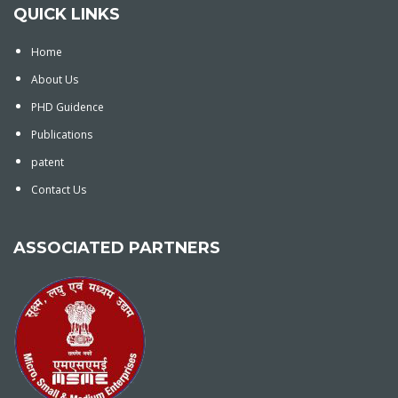
QUICK LINKS
Home
About Us
PHD Guidence
Publications
patent
Contact Us
ASSOCIATED PARTNERS