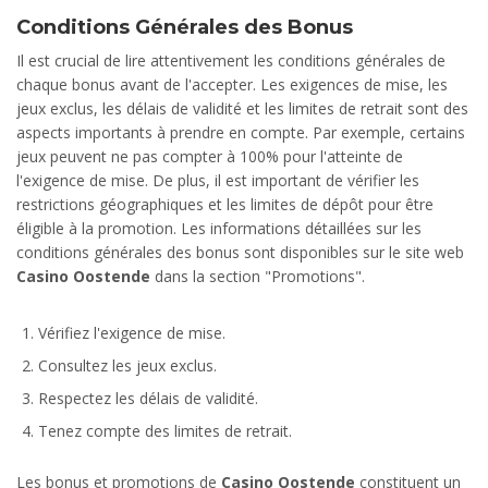
Conditions Générales des Bonus
Il est crucial de lire attentivement les conditions générales de
chaque bonus avant de l'accepter. Les exigences de mise, les
jeux exclus, les délais de validité et les limites de retrait sont des
aspects importants à prendre en compte. Par exemple, certains
jeux peuvent ne pas compter à 100% pour l'atteinte de
l'exigence de mise. De plus, il est important de vérifier les
restrictions géographiques et les limites de dépôt pour être
éligible à la promotion. Les informations détaillées sur les
conditions générales des bonus sont disponibles sur le site web
Casino Oostende
dans la section "Promotions".
Vérifiez l'exigence de mise.
Consultez les jeux exclus.
Respectez les délais de validité.
Tenez compte des limites de retrait.
Les bonus et promotions de
Casino Oostende
constituent un