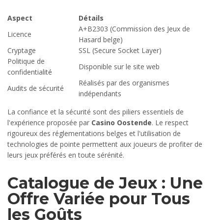
Aspect
Détails
A+B2303 (Commission des Jeux de
Licence
Hasard belge)
Cryptage
SSL (Secure Socket Layer)
Politique de
Disponible sur le site web
confidentialité
Réalisés par des organismes
Audits de sécurité
indépendants
La confiance et la sécurité sont des piliers essentiels de
l'expérience proposée par
Casino Oostende
. Le respect
rigoureux des réglementations belges et l'utilisation de
technologies de pointe permettent aux joueurs de profiter de
leurs jeux préférés en toute sérénité.
Catalogue de Jeux : Une
Offre Variée pour Tous
les Goûts