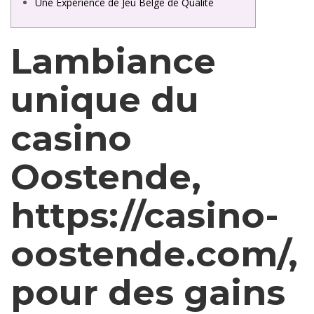
Une Expérience de Jeu Belge de Qualité
Lambiance
unique du
casino
Oostende,
https://casino-
oostende.com/,
pour des gains