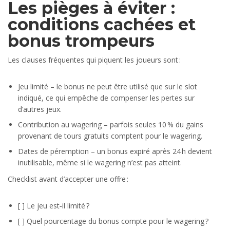
Les pièges à éviter :
conditions cachées et
bonus trompeurs
Les clauses fréquentes qui piquent les joueurs sont :
Jeu limité – le bonus ne peut être utilisé que sur le slot
indiqué, ce qui empêche de compenser les pertes sur
d’autres jeux.
Contribution au wagering – parfois seules 10 % du gains
provenant de tours gratuits comptent pour le wagering.
Dates de péremption – un bonus expiré après 24 h devient
inutilisable, même si le wagering n’est pas atteint.
Checklist avant d’accepter une offre :
[ ] Le jeu est‑il limité ?
[ ] Quel pourcentage du bonus compte pour le wagering ?