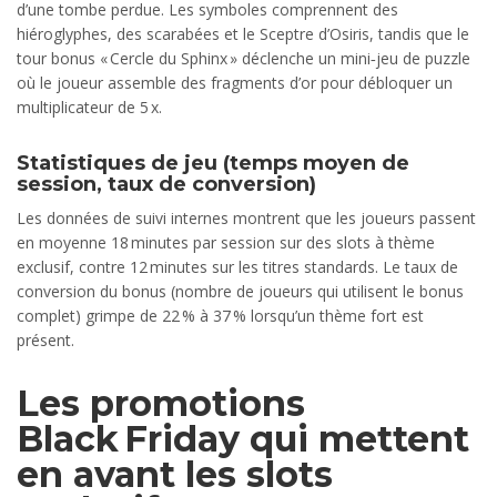
d’une tombe perdue. Les symboles comprennent des
hiéroglyphes, des scarabées et le Sceptre d’Osiris, tandis que le
tour bonus « Cercle du Sphinx » déclenche un mini‑jeu de puzzle
où le joueur assemble des fragments d’or pour débloquer un
multiplicateur de 5 x.
Statistiques de jeu (temps moyen de
session, taux de conversion)
Les données de suivi internes montrent que les joueurs passent
en moyenne 18 minutes par session sur des slots à thème
exclusif, contre 12 minutes sur les titres standards. Le taux de
conversion du bonus (nombre de joueurs qui utilisent le bonus
complet) grimpe de 22 % à 37 % lorsqu’un thème fort est
présent.
Les promotions
Black Friday qui mettent
en avant les slots