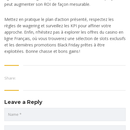
peut augmenter son ROI de façon mesurable.
Mettez en pratique le plan d’action présenté, respectez les
règles de wagering et surveillez les KPI pour affiner votre
approche. Enfin, n’hésitez pas à explorer les offres du casino en
ligne Français, où vous trouverez une sélection de slots exclusifs
et les dernières promotions Black Friday prêtes à être
exploitées. Bonne chasse et bons gains !
Share:
Leave a Reply