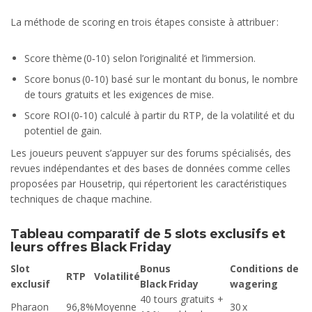
La méthode de scoring en trois étapes consiste à attribuer :
Score thème (0‑10) selon l’originalité et l’immersion.
Score bonus (0‑10) basé sur le montant du bonus, le nombre
de tours gratuits et les exigences de mise.
Score ROI (0‑10) calculé à partir du RTP, de la volatilité et du
potentiel de gain.
Les joueurs peuvent s’appuyer sur des forums spécialisés, des
revues indépendantes et des bases de données comme celles
proposées par Housetrip, qui répertorient les caractéristiques
techniques de chaque machine.
Tableau comparatif de 5 slots exclusifs et
leurs offres Black Friday
Slot
Bonus
Conditions de
RTP
Volatilité
exclusif
Black Friday
wagering
40 tours gratuits +
Pharaon
96,8%
Moyenne
30 x