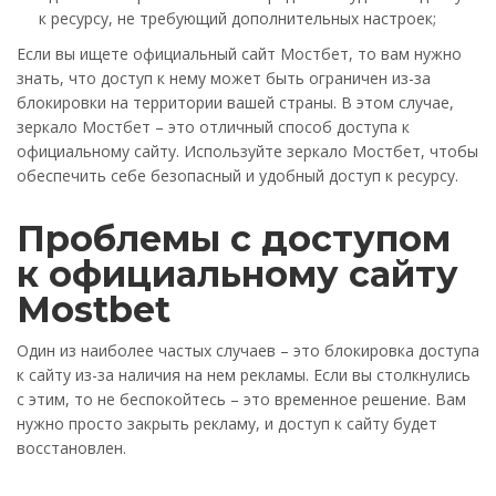
к ресурсу, не требующий дополнительных настроек;
Если вы ищете официальный сайт Мостбет, то вам нужно
знать, что доступ к нему может быть ограничен из-за
блокировки на территории вашей страны. В этом случае,
зеркало Мостбет – это отличный способ доступа к
официальному сайту. Используйте зеркало Мостбет, чтобы
обеспечить себе безопасный и удобный доступ к ресурсу.
Проблемы с доступом
к официальному сайту
Mostbet
Один из наиболее частых случаев – это блокировка доступа
к сайту из-за наличия на нем рекламы. Если вы столкнулись
с этим, то не беспокойтесь – это временное решение. Вам
нужно просто закрыть рекламу, и доступ к сайту будет
восстановлен.