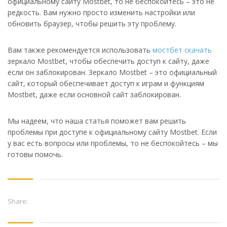
официальному сайту Mostbet, то не беспокойтесь – это не
редкость. Вам нужно просто изменить настройки или
обновить браузер, чтобы решить эту проблему.
Вам также рекомендуется использовать
мостбет скачать
зеркало Mostbet, чтобы обеспечить доступ к сайту, даже
если он заблокирован. Зеркало Mostbet – это официальный
сайт, который обеспечивает доступ к играм и функциям
Mostbet, даже если основной сайт заблокирован.
Мы надеем, что наша статья поможет вам решить
проблемы при доступе к официальному сайту Mostbet. Если
у вас есть вопросы или проблемы, то не беспокойтесь – мы
готовы помочь.
Share: