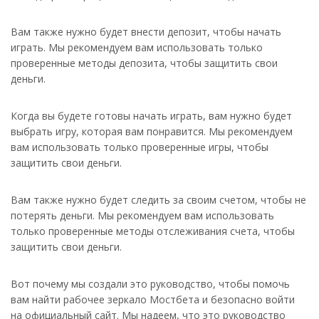
Вам также нужно будет внести депозит, чтобы начать
играть. Мы рекомендуем вам использовать только
проверенные методы депозита, чтобы защитить свои
деньги.
Когда вы будете готовы начать играть, вам нужно будет
выбрать игру, которая вам понравится. Мы рекомендуем
вам использовать только проверенные игры, чтобы
защитить свои деньги.
Вам также нужно будет следить за своим счетом, чтобы не
потерять деньги. Мы рекомендуем вам использовать
только проверенные методы отслеживания счета, чтобы
защитить свои деньги.
Вот почему мы создали это руководство, чтобы помочь
вам найти рабочее зеркало Мостбета и безопасно войти
на официальный сайт. Мы надеем, что это руководство