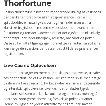
Thorfortune
Casino thorfortune tilbyder et imponerende udvalg af kasinospil,
der dækker en bred vifte af smagspræferencer. Kernen i
spiludbuddet er naturligvis slots, og her finder man alt fra
klassiske frugtslots til moderne videoslots med avancerede
funktioner og temaer. Udover slots er der også et solidt udvalg
af bordspil, herunder blackjack, roulette, baccarat og poker.
Disse spil er ofte tilgængelige i forskellige varianter, så spillerne
kan vælge den version, der passer bedst til deres præferencer
og strategier.
Live Casino Oplevelsen
For dem, der søger en mere autentisk kasinooplevelse, tilbyder
casino thorfortune et live kasino. Her kan man spille med rigtige
dealere via live streaming, hvilket skaber en mere engagerende
og interaktiv spiloplevelse. Live kasinoet omfatter typisk
populære spil som blackjack, roulette og baccarat, men også
andre spil som game shows og forskellige poker varianter.
Denne mulighed er yderst attraktiv for spillere, der savner