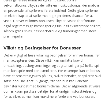
deres generøse bonusser og kampagner. Som en
velkomstbonus tilbydes der ofte en indskudsbonus, der matcher
en procentdel af spillerens første indskud. Dette giver spillerne
en ekstra kapital at spille med og øger deres chancer for at
vinde. Udover velkomstbonussen tilbyder casino thorfortune
også regelmæssige kampagner og tilbud til eksisterende spillere,
såsom gratis spins, cashback-tilbud og turneringer med store
præmiepuljer.
Vilkår og Betingelser for Bonusser
Det er vigtigt at læse vilkår og betingelser for enhver bonus, før
man accepterer den. Disse vilkår kan omfatte krav til
omsætning, tidsbegrænsninger og begrænsninger på hvilke spil
man kan spille med bonusmidlerne. For eksempel kan en bonus
have et omsætningskrav på 35x, hvilket betyder, at spilleren skal
satse bonusbeløbet 35 gange, før han/hun kan udbetale
gevinster vundet med bonusmidlerne. Det er afgørende at være
opmærksom på disse detaljer for at undgå misforståelser og
for at sikre, at man kan maksimere fordelene ved bonussen.