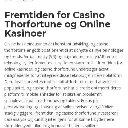
Fremtiden for Casino
Thorfortune og Online
Kasinoer
Online kasinoindustrien er i konstant udvikling, og casino
thorfortune er godt positioneret til at udnytte de nye teknologier
og trends. Virtual reality (VR) og augmented reality (AR) er to
teknologier, der forventes at spille en større rolle i fremtiden for
online kasinoer, og casino thorfortune undersøger aktivt
mulighederne for at integrere disse teknologier i deres platform.
Derudover forventes mobile spil at fortsætte med at vokse i
popularitet, og casino thorfortune har allerede optimeret deres
platform til mobile enheder for at sikre en problemfri
spiloplevelse på smartphones og tablets. Fokus på
personalisering og tilpasning af spiloplevelsen vil også blive
stadig vigtigere i fremtiden, og casino thorfortune investerer i
dataanalyse og kunstig intelligens for at kunne tilbyde mere
skræddersyede tilbud og bonusser til deres spillere.