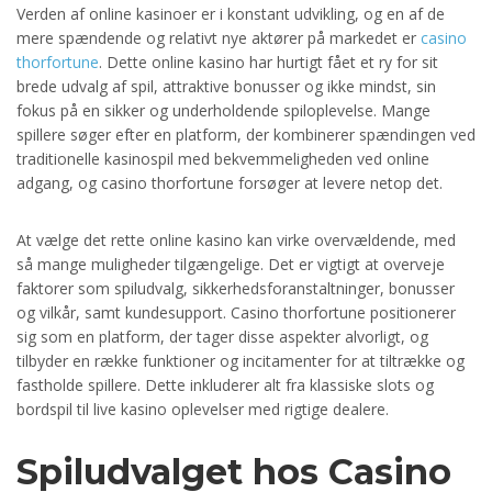
Verden af online kasinoer er i konstant udvikling, og en af de
mere spændende og relativt nye aktører på markedet er
casino
thorfortune
. Dette online kasino har hurtigt fået et ry for sit
brede udvalg af spil, attraktive bonusser og ikke mindst, sin
fokus på en sikker og underholdende spiloplevelse. Mange
spillere søger efter en platform, der kombinerer spændingen ved
traditionelle kasinospil med bekvemmeligheden ved online
adgang, og casino thorfortune forsøger at levere netop det.
At vælge det rette online kasino kan virke overvældende, med
så mange muligheder tilgængelige. Det er vigtigt at overveje
faktorer som spiludvalg, sikkerhedsforanstaltninger, bonusser
og vilkår, samt kundesupport. Casino thorfortune positionerer
sig som en platform, der tager disse aspekter alvorligt, og
tilbyder en række funktioner og incitamenter for at tiltrække og
fastholde spillere. Dette inkluderer alt fra klassiske slots og
bordspil til live kasino oplevelser med rigtige dealere.
Spiludvalget hos Casino