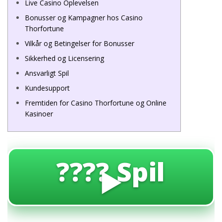
Live Casino Oplevelsen
Bonusser og Kampagner hos Casino
Thorfortune
Vilkår og Betingelser for Bonusser
Sikkerhed og Licensering
Ansvarligt Spil
Kundesupport
Fremtiden for Casino Thorfortune og Online
Kasinoer
???? Spil
▶️