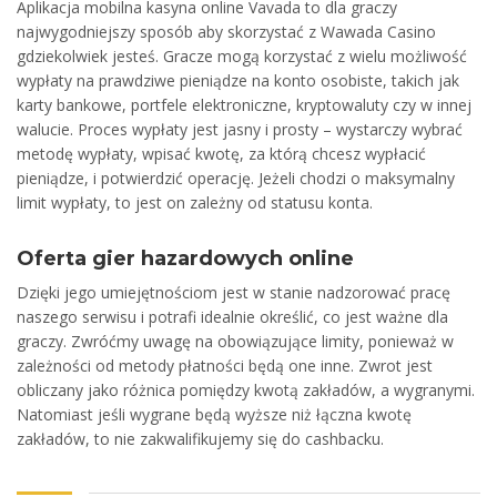
Aplikacja mobilna kasyna online Vavada to dla graczy
najwygodniejszy sposób aby skorzystać z Wawada Casino
gdziekolwiek jesteś. Gracze mogą korzystać z wielu możliwość
wypłaty na prawdziwe pieniądze na konto osobiste, takich jak
karty bankowe, portfele elektroniczne, kryptowaluty czy w innej
walucie. Proces wypłaty jest jasny i prosty – wystarczy wybrać
metodę wypłaty, wpisać kwotę, za którą chcesz wypłacić
pieniądze, i potwierdzić operację. Jeżeli chodzi o maksymalny
limit wypłaty, to jest on zależny od statusu konta.
Oferta gier hazardowych online
Dzięki jego umiejętnościom jest w stanie nadzorować pracę
naszego serwisu i potrafi idealnie określić, co jest ważne dla
graczy. Zwróćmy uwagę na obowiązujące limity, ponieważ w
zależności od metody płatności będą one inne. Zwrot jest
obliczany jako różnica pomiędzy kwotą zakładów, a wygranymi.
Natomiast jeśli wygrane będą wyższe niż łączna kwotę
zakładów, to nie zakwalifikujemy się do cashbacku.