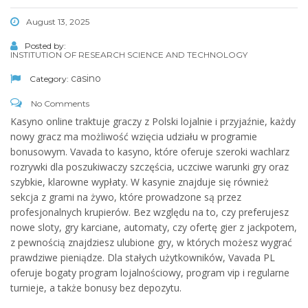
August 13, 2025
Posted by:
INSTITUTION OF RESEARCH SCIENCE AND TECHNOLOGY
casino
Category:
No Comments
Kasyno online traktuje graczy z Polski lojalnie i przyjaźnie, każdy
nowy gracz ma możliwość wzięcia udziału w programie
bonusowym. Vavada to kasyno, które oferuje szeroki wachlarz
rozrywki dla poszukiwaczy szczęścia, uczciwe warunki gry oraz
szybkie, klarowne wypłaty. W kasynie znajduje się również
sekcja z grami na żywo, które prowadzone są przez
profesjonalnych krupierów. Bez względu na to, czy preferujesz
nowe sloty, gry karciane, automaty, czy ofertę gier z jackpotem,
z pewnością znajdziesz ulubione gry, w których możesz wygrać
prawdziwe pieniądze. Dla stałych użytkowników, Vavada PL
oferuje bogaty program lojalnościowy, program vip i regularne
turnieje, a także bonusy bez depozytu.