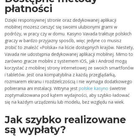
płatności
Dzięki responsywnej stronie oraz dedykowanej aplikacji
mobilnej możesz cieszyć się swoimi ulubionymi grami w
podróży, w pracy czy w domu. Kasyno Vavada traktuje polskich
graczy w bardzo przyjazny sposób, więc jedyne co musisz
zrobić to znaleźć «Polska» na liście dostępnych krajów. Niestety,
Vavada nie udostępnia dedykowanej aplikacji mobilnej. Mimo to
zarówno gracze mobilni z systemem iOS, jak i Android mogą
korzystać z mobilnej strony internetowej ze swoich smartfonów
i tabletów. Jest ona kompatybilna z każdą przeglądarką,
rozmiarem ekranu i rozdzielczością i nie wymaga dodatkowego
pobierania ani instalacji. Witryna jest
polskie kasyno
świetnie
zoptymalizowana pod kątem wydajności, aby szybko ładować
się na każdym urządzeniu lub modelu, bez względu na wiek.
Jak szybko realizowane
są wypłaty?