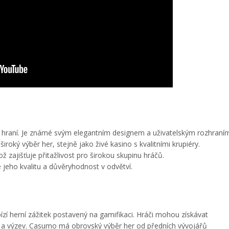
hraní. Je známé svým elegantním designem a uživatelským rozhraní
iroký výběr her, stejně jako živé kasino s kvalitními krupiéry.
ož zajišťuje přitažlivost pro širokou skupinu hráčů.
jeho kvalitu a důvěryhodnost v odvětví.
ízí herní zážitek postavený na gamifikaci. Hráči mohou získávat
 a výzev. Casumo má obrovský výběr her od předních vývojářů