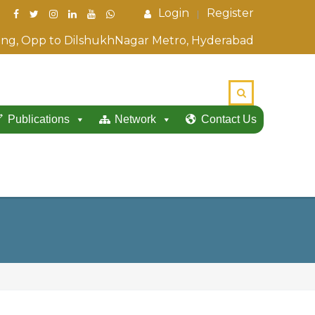
Login
Register
ding, Opp to DilshukhNagar Metro, Hyderabad
Publications
Network
Contact Us