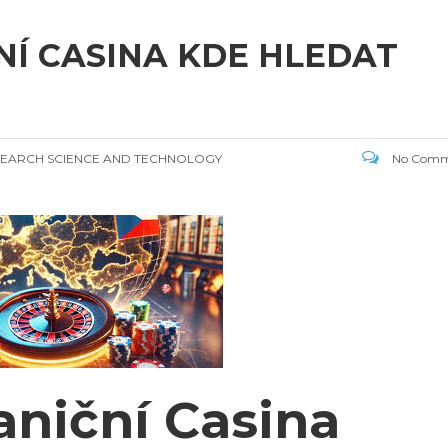
NÍ CASINA KDE HLEDAT
ESEARCH SCIENCE AND TECHNOLOGY
No Comm
aniční Casina