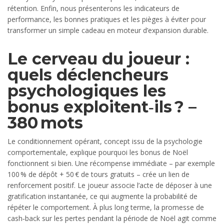
rétention. Enfin, nous présenterons les indicateurs de
performance, les bonnes pratiques et les pièges à éviter pour
transformer un simple cadeau en moteur d’expansion durable.
Le cerveau du joueur :
quels déclencheurs
psychologiques les
bonus exploitent‑ils ? –
380 mots
Le conditionnement opérant, concept issu de la psychologie
comportementale, explique pourquoi les bonus de Noël
fonctionnent si bien. Une récompense immédiate – par exemple
100 % de dépôt + 50 € de tours gratuits – crée un lien de
renforcement positif. Le joueur associe l’acte de déposer à une
gratification instantanée, ce qui augmente la probabilité de
répéter le comportement. À plus long terme, la promesse de
cash‑back sur les pertes pendant la période de Noël agit comme