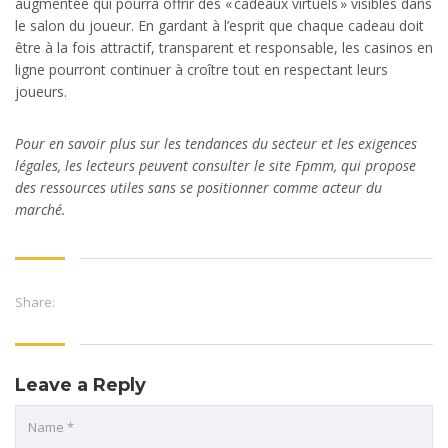
augmentée qui pourra offrir des « cadeaux virtuels » visibles dans
le salon du joueur. En gardant à l’esprit que chaque cadeau doit
être à la fois attractif, transparent et responsable, les casinos en
ligne pourront continuer à croître tout en respectant leurs
joueurs.
Pour en savoir plus sur les tendances du secteur et les exigences
légales, les lecteurs peuvent consulter le site Fpmm, qui propose
des ressources utiles sans se positionner comme acteur du
marché.
Share:
Leave a Reply