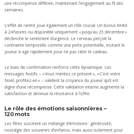
une récompense différée, maintenant l’engagement au fil des
semaines.
L’effet de rareté joue également un rôle crucial. Un bonus limité
à 24 heures ou disponible uniquement « jusqu’au 25 décembre »
déclenche le sentiment d’urgence. Le cerveau perçoit la
contrainte temporelle comme une perte potentielle, incitant le
joueur à agir rapidement pour ne pas rater le cadeau.
Le biais de confirmation renforce cette dynamique. Les
messages festifs – « Vous méritez ce présent », « C’est votre
Noël, profitez‑en » – valident la croyance du joueur qu’il est
digne d’une récompense. Cette validation interne augmente la
satisfaction et diminue la résistance à l’offre.
Le rôle des émotions saisonnières –
120 mots
Les fêtes suscitent un mélange d’émotions : générosité,
nostalgie des souvenirs d’enfance, mais aussi isolement pour