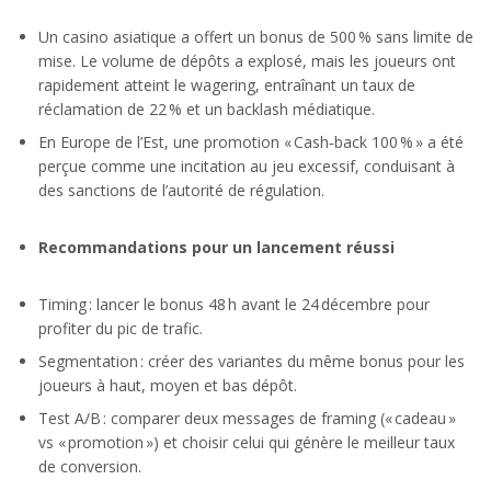
Un casino asiatique a offert un bonus de 500 % sans limite de
mise. Le volume de dépôts a explosé, mais les joueurs ont
rapidement atteint le wagering, entraînant un taux de
réclamation de 22 % et un backlash médiatique.
En Europe de l’Est, une promotion « Cash‑back 100 % » a été
perçue comme une incitation au jeu excessif, conduisant à
des sanctions de l’autorité de régulation.
Recommandations pour un lancement réussi
Timing : lancer le bonus 48 h avant le 24 décembre pour
profiter du pic de trafic.
Segmentation : créer des variantes du même bonus pour les
joueurs à haut, moyen et bas dépôt.
Test A/B : comparer deux messages de framing (« cadeau »
vs « promotion ») et choisir celui qui génère le meilleur taux
de conversion.