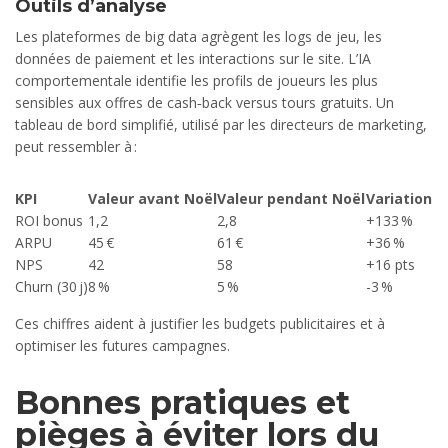
Outils d’analyse
Les plateformes de big data agrègent les logs de jeu, les
données de paiement et les interactions sur le site. L’IA
comportementale identifie les profils de joueurs les plus
sensibles aux offres de cash‑back versus tours gratuits. Un
tableau de bord simplifié, utilisé par les directeurs de marketing,
peut ressembler à :
KPI
Valeur avant Noël
Valeur pendant Noël
Variation
ROI bonus
1,2
2,8
+133 %
ARPU
45 €
61 €
+36 %
NPS
42
58
+16 pts
Churn (30 j)
8 %
5 %
-3 %
Ces chiffres aident à justifier les budgets publicitaires et à
optimiser les futures campagnes.
Bonnes pratiques et
pièges à éviter lors du