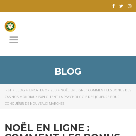
Toggle
navigation
BLOG
IRST
>
BLOG
>
UNCATEGORIZED
>
NOËL EN LIGNE : COMMENT LES BONUS DES
CASINOS MONDIAUX EXPLOITENT LA PSYCHOLOGIE DES JOUEURS POUR
CONQUÉRIR DE NOUVEAUX MARCHÉS
NOËL EN LIGNE :