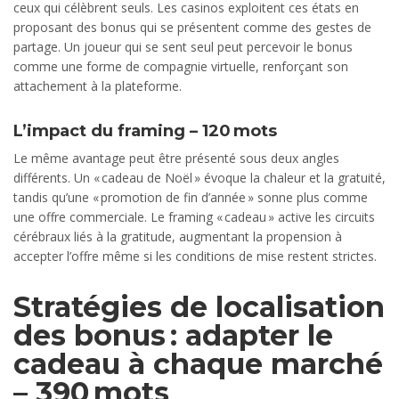
ceux qui célèbrent seuls. Les casinos exploitent ces états en
proposant des bonus qui se présentent comme des gestes de
partage. Un joueur qui se sent seul peut percevoir le bonus
comme une forme de compagnie virtuelle, renforçant son
attachement à la plateforme.
L’impact du framing – 120 mots
Le même avantage peut être présenté sous deux angles
différents. Un « cadeau de Noël » évoque la chaleur et la gratuité,
tandis qu’une « promotion de fin d’année » sonne plus comme
une offre commerciale. Le framing « cadeau » active les circuits
cérébraux liés à la gratitude, augmentant la propension à
accepter l’offre même si les conditions de mise restent strictes.
Stratégies de localisation
des bonus : adapter le
cadeau à chaque marché
– 390 mots