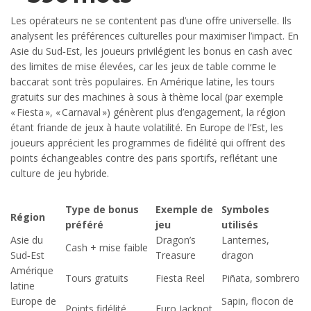
Les opérateurs ne se contentent pas d’une offre universelle. Ils
analysent les préférences culturelles pour maximiser l’impact. En
Asie du Sud‑Est, les joueurs privilégient les bonus en cash avec
des limites de mise élevées, car les jeux de table comme le
baccarat sont très populaires. En Amérique latine, les tours
gratuits sur des machines à sous à thème local (par exemple
« Fiesta », « Carnaval ») génèrent plus d’engagement, la région
étant friande de jeux à haute volatilité. En Europe de l’Est, les
joueurs apprécient les programmes de fidélité qui offrent des
points échangeables contre des paris sportifs, reflétant une
culture de jeu hybride.
Type de bonus
Exemple de
Symboles
Région
préféré
jeu
utilisés
Asie du
Dragon’s
Lanternes,
Cash + mise faible
Sud‑Est
Treasure
dragon
Amérique
Tours gratuits
Fiesta Reel
Piñata, sombrero
latine
Europe de
Sapin, flocon de
Points fidélité
Euro Jackpot