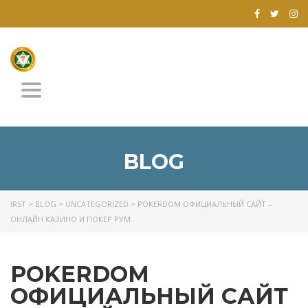
Toggle
navigation
BLOG
IRST
>
BLOG
>
UNCATEGORIZED
>
POKERDOM ОФИЦИАЛЬНЫЙ САЙТ –
ОНЛАЙН КАЗИНО И ПОКЕР РУМ
POKERDOM
ОФИЦИАЛЬНЫЙ САЙТ