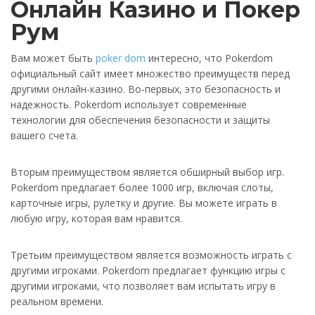
Онлайн Казино и Покер
Рум
Вам может быть
poker dom
интересно, что Pokerdom
официальный сайт имеет множество преимуществ перед
другими онлайн-казино. Во-первых, это безопасность и
надежность. Pokerdom использует современные
технологии для обеспечения безопасности и защиты
вашего счета.
Вторым преимуществом является обширный выбор игр.
Pokerdom предлагает более 1000 игр, включая слоты,
карточные игры, рулетку и другие. Вы можете играть в
любую игру, которая вам нравится.
Третьим преимуществом является возможность играть с
другими игроками. Pokerdom предлагает функцию игры с
другими игроками, что позволяет вам испытать игру в
реальном времени.