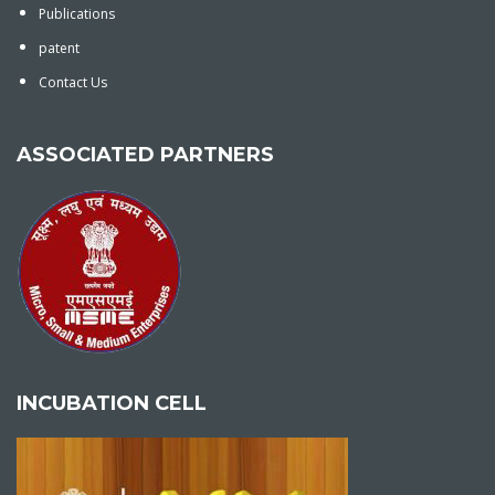
Publications
patent
Contact Us
ASSOCIATED PARTNERS
INCUBATION CELL