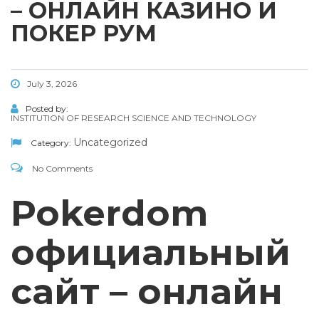
– ОНЛАЙН КАЗИНО И
ПОКЕР РУМ
July 3, 2026
Posted by:
INSTITUTION OF RESEARCH SCIENCE AND TECHNOLOGY
Uncategorized
Category:
No Comments
Pokerdom
официальный
сайт – онлайн