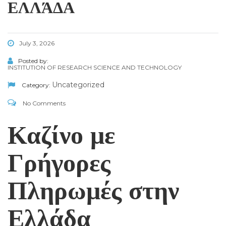
ΕΛΛΆΔΑ
July 3, 2026
Posted by:
INSTITUTION OF RESEARCH SCIENCE AND TECHNOLOGY
Uncategorized
Category:
No Comments
Καζίνο με
Γρήγορες
Πληρωμές στην
Ελλάδα