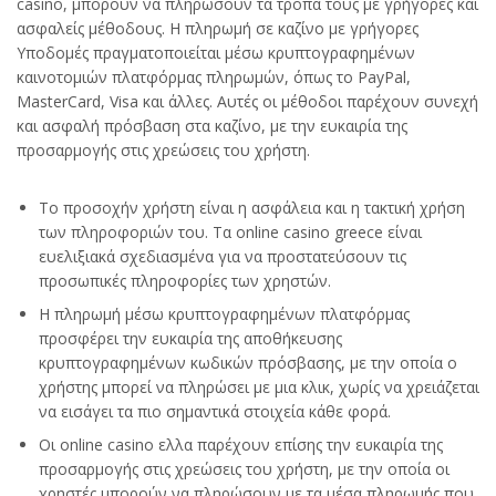
casino, μπορούν να πληρώσουν τα τρόπα τους με γρήγορες και
ασφαλείς μέθοδους. Η πληρωμή σε καζίνο με γρήγορες
Υποδομές πραγματοποιείται μέσω κρυπτογραφημένων
καινοτομιών πλατφόρμας πληρωμών, όπως το PayPal,
MasterCard, Visa και άλλες. Αυτές οι μέθοδοι παρέχουν συνεχή
και ασφαλή πρόσβαση στα καζίνο, με την ευκαιρία της
προσαρμογής στις χρεώσεις του χρήστη.
Το προσοχήν χρήστη είναι η ασφάλεια και η τακτική χρήση
των πληροφοριών του. Τα online casino greece είναι
ευελιξιακά σχεδιασμένα για να προστατεύσουν τις
προσωπικές πληροφορίες των χρηστών.
Η πληρωμή μέσω κρυπτογραφημένων πλατφόρμας
προσφέρει την ευκαιρία της αποθήκευσης
κρυπτογραφημένων κωδικών πρόσβασης, με την οποία ο
χρήστης μπορεί να πληρώσει με μια κλικ, χωρίς να χρειάζεται
να εισάγει τα πιο σημαντικά στοιχεία κάθε φορά.
Οι online casino ελλα παρέχουν επίσης την ευκαιρία της
προσαρμογής στις χρεώσεις του χρήστη, με την οποία οι
χρηστές μπορούν να πληρώσουν με τα μέσα πληρωμής που