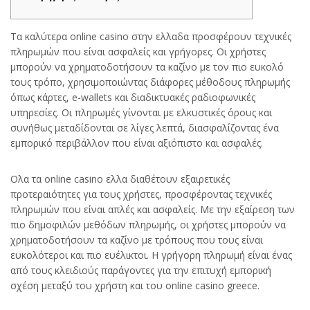
Τα καλύτερα online casino στην ελλαδα προσφέρουν τεχνικές
πληρωμών που είναι ασφαλείς και γρήγορες. Οι χρήστες
μπορούν να χρηματοδοτήσουν τα καζίνο με τον πιο ευκολό
τους τρόπο, χρησιμοποιώντας διάφορες μέθοδους πληρωμής
όπως κάρτες, e-wallets και διαδικτυακές ραδιοφωνικές
υπηρεσίες. Οι πληρωμές γίνονται με ελκυστικές όρους και
συνήθως μεταδίδονται σε λίγες λεπτά, διασφαλίζοντας ένα
εμπορικό περιβάλλον που είναι αξιόπιστο και ασφαλές.
Ολα τα online casino ελλα διαθέτουν εξαιρετικές
προτεραιότητες για τους χρήστες, προσφέροντας τεχνικές
πληρωμών που είναι απλές και ασφαλείς. Με την εξαίρεση των
πιο δημοφιλών μεθόδων πληρωμής, οι χρήστες μπορούν να
χρηματοδοτήσουν τα καζίνο με τρόπους που τους είναι
ευκολότεροι και πιο ευέλικτοι. Η γρήγορη πληρωμή είναι ένας
από τους κλειδιούς παράγοντες για την επιτυχή εμπορική
σχέση μεταξύ του χρήστη και του online casino greece.