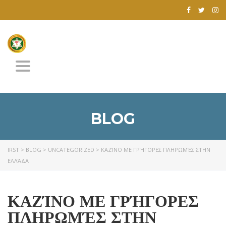
Toggle
navigation
BLOG
IRST
>
BLOG
>
UNCATEGORIZED
>
ΚΑΖΊΝΟ ΜΕ ΓΡΉΓΟΡΕΣ ΠΛΗΡΩΜΈΣ ΣΤΗΝ
ΕΛΛΆΔΑ
ΚΑΖΊΝΟ ΜΕ ΓΡΉΓΟΡΕΣ
ΠΛΗΡΩΜΈΣ ΣΤΗΝ