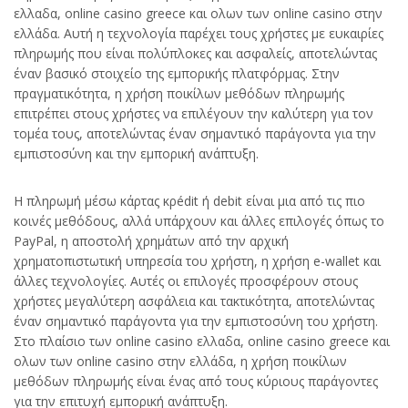
ελλαδα, online casino greece και ολων των online casino στην
ελλάδα. Αυτή η τεχνολογία παρέχει τους χρήστες με ευκαιρίες
πληρωμής που είναι πολύπλοκες και ασφαλείς, αποτελώντας
έναν βασικό στοιχείο της εμπορικής πλατφόρμας. Στην
πραγματικότητα, η χρήση ποικίλων μεθόδων πληρωμής
επιτρέπει στους χρήστες να επιλέγουν την καλύτερη για τον
τομέα τους, αποτελώντας έναν σημαντικό παράγοντα για την
εμπιστοσύνη και την εμπορική ανάπτυξη.
Η πληρωμή μέσω κάρτας κρédit ή debit είναι μια από τις πιο
κοινές μεθόδους, αλλά υπάρχουν και άλλες επιλογές όπως το
PayPal, η αποστολή χρημάτων από την αρχική
χρηματοπιστωτική υπηρεσία του χρήστη, η χρήση e-wallet και
άλλες τεχνολογίες. Αυτές οι επιλογές προσφέρουν στους
χρήστες μεγαλύτερη ασφάλεια και τακτικότητα, αποτελώντας
έναν σημαντικό παράγοντα για την εμπιστοσύνη του χρήστη.
Στο πλαίσιο των online casino ελλαδα, online casino greece και
ολων των online casino στην ελλάδα, η χρήση ποικίλων
μεθόδων πληρωμής είναι ένας από τους κύριους παράγοντες
για την επιτυχή εμπορική ανάπτυξη.