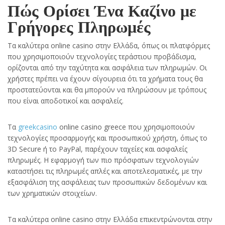
Πώς Ορίσει Ένα Καζίνο με
Γρήγορες Πληρωμές
Τα καλύτερα online casino στην Ελλάδα, όπως οι πλατφόρμες
που χρησιμοποιούν τεχνολογίες τεράστιου προβάδισμα,
ορίζονται από την ταχύτητα και ασφάλεια των πληρωμών. Οι
χρήστες πρέπει να έχουν σίγουρεια ότι τα χρήματα τους θα
προστατεύονται και θα μπορούν να πληρώσουν με τρόπους
που είναι αποδοτικοί και ασφαλείς.
Τα
greekcasino
online casino greece που χρησιμοποιούν
τεχνολογίες προσαρμογής και προσωπικού χρήστη, όπως το
3D Secure ή το PayPal, παρέχουν ταχείες και ασφαλείς
πληρωμές. Η εφαρμογή των πιο πρόσφατων τεχνολογιών
καταστήσει τις πληρωμές απλές και αποτελεσματικές, με την
εξασφάλιση της ασφάλειας των προσωπικών δεδομένων και
των χρηματικών στοιχείων.
Τα καλύτερα online casino στην Ελλάδα επικεντρώνονται στην