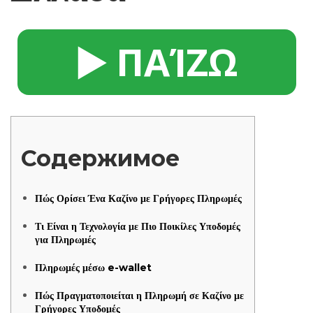
▶️ ΠΑΊΖΩ
Содержимое
Πώς Ορίσει Ένα Καζίνο με Γρήγορες Πληρωμές
Τι Είναι η Τεχνολογία με Πιο Ποικίλες Υποδομές
για Πληρωμές
Πληρωμές μέσω e-wallet
Πώς Πραγματοποιείται η Πληρωμή σε Καζίνο με
Γρήγορες Υποδομές