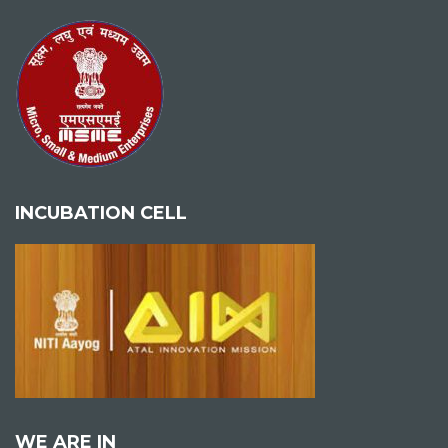
INCUBATION CELL
WE ARE IN