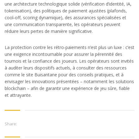
une architecture technologique solide (vérification d’identité, IA,
tokenisation), des politiques de paiement ajustées (plafonds,
cool‑off, scoring dynamique), des assurances spécialisées et
une communication transparente, les opérateurs peuvent
réduire leurs pertes de manière significative.
La protection contre les rétro‑paiements n’est plus un luxe : c’est
une exigence incontournable pour assurer la pérennité des
tournois et la confiance des joueurs. Les opérateurs sont invités
à auditer leurs dispositifs actuels, à consulter des ressources
comme le site Buisantane pour des conseils pratiques, et à
envisager les innovations présentées – notamment les solutions
blockchain – afin de garantir une expérience de jeu sûre, fiable
et attrayante.
Share: