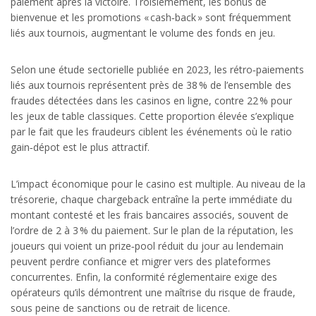
paiement après la victoire. Troisièmement, les bonus de
bienvenue et les promotions « cash‑back » sont fréquemment
liés aux tournois, augmentant le volume des fonds en jeu.
Selon une étude sectorielle publiée en 2023, les rétro‑paiements
liés aux tournois représentent près de 38 % de l’ensemble des
fraudes détectées dans les casinos en ligne, contre 22 % pour
les jeux de table classiques. Cette proportion élevée s’explique
par le fait que les fraudeurs ciblent les événements où le ratio
gain‑dépot est le plus attractif.
L’impact économique pour le casino est multiple. Au niveau de la
trésorerie, chaque chargeback entraîne la perte immédiate du
montant contesté et les frais bancaires associés, souvent de
l’ordre de 2 à 3 % du paiement. Sur le plan de la réputation, les
joueurs qui voient un prize‑pool réduit du jour au lendemain
peuvent perdre confiance et migrer vers des plateformes
concurrentes. Enfin, la conformité réglementaire exige des
opérateurs qu’ils démontrent une maîtrise du risque de fraude,
sous peine de sanctions ou de retrait de licence.