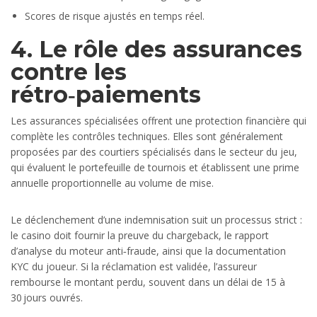
Scores de risque ajustés en temps réel.
4. Le rôle des assurances
contre les
rétro‑paiements
Les assurances spécialisées offrent une protection financière qui
complète les contrôles techniques. Elles sont généralement
proposées par des courtiers spécialisés dans le secteur du jeu,
qui évaluent le portefeuille de tournois et établissent une prime
annuelle proportionnelle au volume de mise.
Le déclenchement d’une indemnisation suit un processus strict :
le casino doit fournir la preuve du chargeback, le rapport
d’analyse du moteur anti‑fraude, ainsi que la documentation
KYC du joueur. Si la réclamation est validée, l’assureur
rembourse le montant perdu, souvent dans un délai de 15 à
30 jours ouvrés.