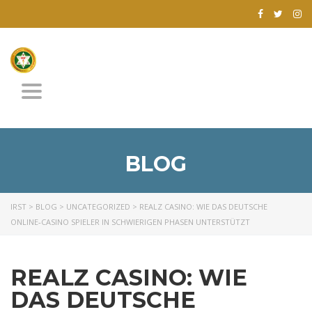
Toggle
navigation
BLOG
IRST
>
BLOG
>
UNCATEGORIZED
>
REALZ CASINO: WIE DAS DEUTSCHE
ONLINE‑CASINO SPIELER IN SCHWIERIGEN PHASEN UNTERSTÜTZT
REALZ CASINO: WIE
DAS DEUTSCHE