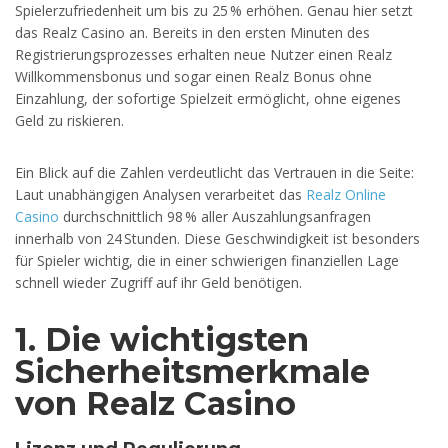
Spielerzufriedenheit um bis zu 25 % erhöhen. Genau hier setzt
das Realz Casino an. Bereits in den ersten Minuten des
Registrierungsprozesses erhalten neue Nutzer einen Realz
Willkommensbonus und sogar einen Realz Bonus ohne
Einzahlung, der sofortige Spielzeit ermöglicht, ohne eigenes
Geld zu riskieren.
Ein Blick auf die Zahlen verdeutlicht das Vertrauen in die Seite:
Laut unabhängigen Analysen verarbeitet das
Realz Online
Casino
durchschnittlich 98 % aller Auszahlungsanfragen
innerhalb von 24 Stunden. Diese Geschwindigkeit ist besonders
für Spieler wichtig, die in einer schwierigen finanziellen Lage
schnell wieder Zugriff auf ihr Geld benötigen.
1. Die wichtigsten
Sicherheitsmerkmale
von Realz Casino