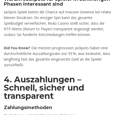
Phasen interessant sind
Jackpot‑Spiele bieten die Chance auf massive Gewinne bei relativ
kleinen Einsätzen. Ein einziger Spin kann das gesamte
Spielbudget vervielfachen. Realz Casino stellt sicher, dass die
RTP‑Werte (Return to Player) transparent angezeigt werden,
sodass Sie fundierte Entscheidungen treffen können.
Did You Know?
Die meisten progressiven Jackpots haben eine
durchschnittliche Auszahlungsrate von 95 %, was bedeutet, dass
langfristig fast das gesamte eingesetzte Geld an die Spieler
zurückfließt.
4. Auszahlungen –
Schnell, sicher und
transparent
Zahlungsmethoden