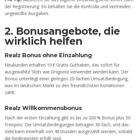
der Registrierung. So behalten Sie die Kontrolle und vermeiden
ungewollte Ausgaben.
2. Bonusangebote, die
wirklich helfen
Realz Bonus ohne Einzahlung
Neukunden erhalten 10 € Gratis‑Guthaben, das sofort für
ausgewählte Slots wie
Dragonia
verwendet werden kann. Der
Bonus unterliegt einer geringen 20‑fachen Umsatzbedingung,
was im deutschen Markt zu den freundlichsten Konditionen
zählt.
Realz Willkommensbonus
Nach der ersten Einzahlung gibt es bis zu 200 % Bonus plus 50
Freispins. Die Umsatzbedingungen betragen 30‑fach, und das
Geld kann innerhalb von 48 Stunden ausgezahlt werden, sobald
die Bedingungen erfüllt sind.