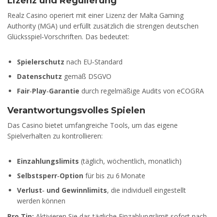
Lizenz und Regulierung
Realz Casino operiert mit einer Lizenz der Malta Gaming
Authority (MGA) und erfüllt zusätzlich die strengen deutschen
Glücksspiel‑Vorschriften. Das bedeutet:
Spielerschutz
nach EU‑Standard
Datenschutz
gemäß DSGVO
Fair‑Play‑Garantie
durch regelmäßige Audits von eCOGRA
Verantwortungsvolles Spielen
Das Casino bietet umfangreiche Tools, um das eigene
Spielverhalten zu kontrollieren:
Einzahlungslimits
(täglich, wöchentlich, monatlich)
Selbstsperr‑Option
für bis zu 6 Monate
Verlust‑ und Gewinnlimits
, die individuell eingestellt
werden können
Pro Tip:
Aktivieren Sie das tägliche Einzahlungslimit sofort nach