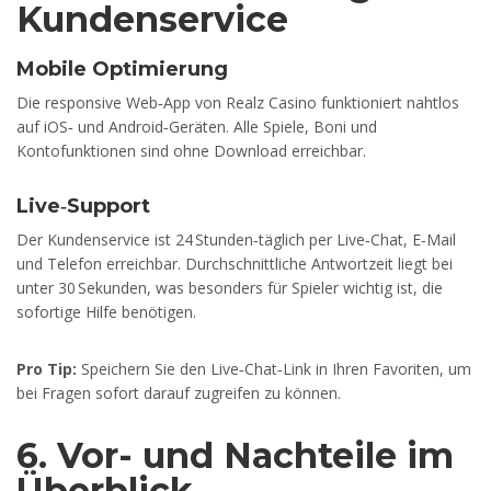
Kundenservice
Mobile Optimierung
Die responsive Web‑App von Realz Casino funktioniert nahtlos
auf iOS‑ und Android‑Geräten. Alle Spiele, Boni und
Kontofunktionen sind ohne Download erreichbar.
Live‑Support
Der Kundenservice ist 24 Stunden‑täglich per Live‑Chat, E‑Mail
und Telefon erreichbar. Durchschnittliche Antwortzeit liegt bei
unter 30 Sekunden, was besonders für Spieler wichtig ist, die
sofortige Hilfe benötigen.
Pro Tip:
Speichern Sie den Live‑Chat‑Link in Ihren Favoriten, um
bei Fragen sofort darauf zugreifen zu können.
6. Vor- und Nachteile im
Überblick