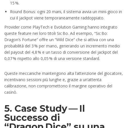
15 %.
Round Bonus: ogni 20 mani, il sistema avvia un mini‑gioco in
cui il jackpot viene temporaneamente raddoppiato.
Provider come PlayTech e Evolution Gaming hanno integrato
queste feature nei loro titoli Sic Bo. Ad esempio, “Sic Bo:
Dragon’s Fortune” offre un “Wild Dice” che si attiva con una
probabilità del 3 % per mano, generando un incremento medio
del payout del 4,8 % e un tasso di conversione del jackpot del
0,07 % rispetto allo 0,05 % di una versione standard.
Queste meccaniche mantengono alta l’attenzione del giocatore,
incentivano sessioni più lunghe e, grazie a un’attenta
calibrazione, non compromettono il margine operativo del
casinò.
5. Case Study — Il
Successo di
“Dragon Dice” su una