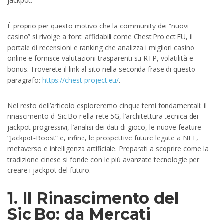
jackpot.
È proprio per questo motivo che la community dei “nuovi
casino” si rivolge a fonti affidabili come Chest Project EU, il
portale di recensioni e ranking che analizza i migliori casino
online e fornisce valutazioni trasparenti su RTP, volatilità e
bonus. Troverete il link al sito nella seconda frase di questo
paragrafo:
https://chest-project.eu/
.
Nel resto dell’articolo esploreremo cinque temi fondamentali: il
rinascimento di Sic Bo nella rete 5G, l’architettura tecnica dei
jackpot progressivi, l’analisi dei dati di gioco, le nuove feature
“Jackpot‑Boost” e, infine, le prospettive future legate a NFT,
metaverso e intelligenza artificiale. Preparati a scoprire come la
tradizione cinese si fonde con le più avanzate tecnologie per
creare i jackpot del futuro.
1. Il Rinascimento del
Sic Bo: da Mercati