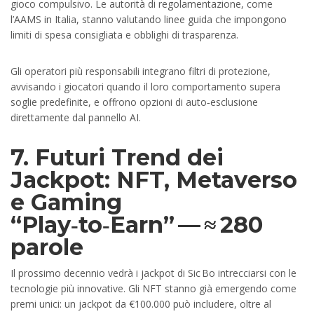
gioco compulsivo. Le autorità di regolamentazione, come
l’AAMS in Italia, stanno valutando linee guida che impongono
limiti di spesa consigliata e obblighi di trasparenza.
Gli operatori più responsabili integrano filtri di protezione,
avvisando i giocatori quando il loro comportamento supera
soglie predefinite, e offrono opzioni di auto‑esclusione
direttamente dal pannello AI.
7. Futuri Trend dei
Jackpot: NFT, Metaverso
e Gaming
“Play‑to‑Earn” — ≈ 280
parole
Il prossimo decennio vedrà i jackpot di Sic Bo intrecciarsi con le
tecnologie più innovative. Gli NFT stanno già emergendo come
premi unici: un jackpot da €100.000 può includere, oltre al