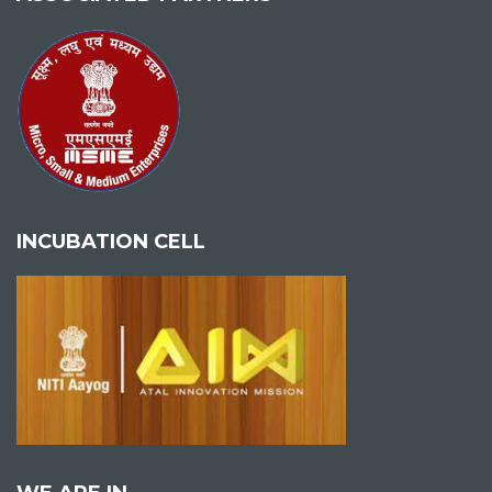
INCUBATION CELL