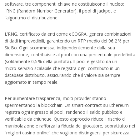
software, tre componenti chiave ne costituiscono il nucleo:
l’RNG (Random Number Generator), il pool di jackpot e
l’algoritmo di distribuzione.
L’RNG, certificato da enti come eCOGRA, genera combinazioni
di dadi imprevedibili, garantendo un RTP medio del 96,2 % per
Sic Bo. Ogni scommessa, indipendentemente dalla sua
dimensione, contribuisce al pool con una percentuale predefinita
(solitamente 0,5 % della puntata). Il pool è gestito da un
micro‑servizio scalabile che registra ogni contributo in un
database distribuito, assicurando che il valore sia sempre
aggiornato in tempo reale.
Per aumentare trasparenza, molti provider stanno
sperimentando la blockchain. Un smart‑contract su Ethereum
registra ogni ingresso al pool, rendendo il saldo pubblico e
verificabile da chiunque. Questo approccio riduce il rischio di
manipolazione e rafforza la fiducia del giocatore, soprattutto nei
“migliori casino online” che vogliono distinguersi per sicurezza.