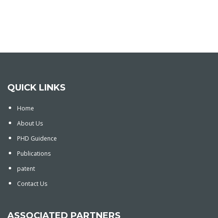
QUICK LINKS
Home
About Us
PHD Guidence
Publications
patent
Contact Us
ASSOCIATED PARTNERS