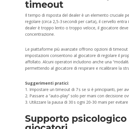
timeout
Il tempo di risposta del dealer è un elemento cruciale p
regolare (circa 2,5‑3 secondi per carta), il cervello entra
dealer è troppo lento o troppo veloce, il giocatore de
concentrazione.
Le piattaforme più avanzate offrono opzioni di timeout pe
impostazioni consentono al giocatore di regolare il prop
affollato. Alcuni operatori includono anche una “modal
permettendo al giocatore di respirare e ricalibrare la str
Suggerimenti pratici
:
1. Impostare un timeout di 7 s se si è principianti, per av
2. Passare a “auto‑play” solo per mani con decisione ovv
3. Utilizzare la pausa di 30 s ogni 20‑30 mani per evitar
Supporto psicologico i
giocatori