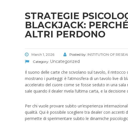
STRATEGIE PSICOLOG
BLACKJACK: PERCHÉ 
ALTRI PERDONO
March 1, 2026
Posted by:
INSTITUTION OF RES
Uncategorized
Category:
Il suono delle carte che scivolano sul tavolo, il rintocc
mostrano i punteggi: è l’atmosfera di un tavolo live di bl
accelerato del cuore come se fosse seduto in una sala r
sale quando il dealer rivela l’ultima carta, e la decision
Per chi vuole provare subito un’esperienza internazionale
qualità. Qui è possibile scegliere tra dealer con accenti d
permette di sperimentare subito le dinamiche psicologic