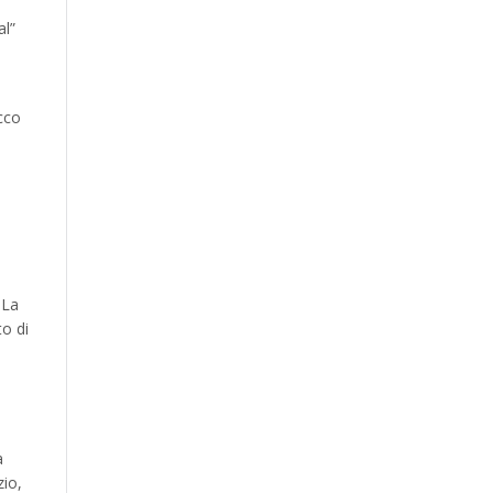
al”
icco
 La
to di
a
zio,