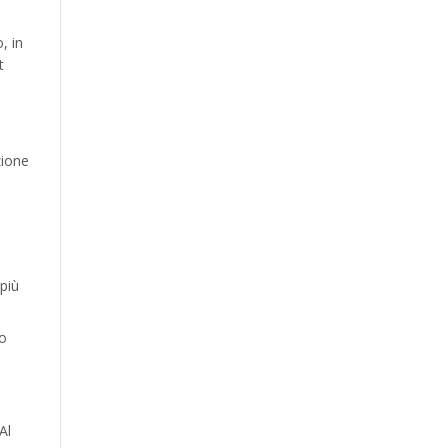
, in
t
zione
più
do
Al