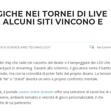
ICHE NEI TORNEI DI LIVE
ALCUNI SITI VINCONO E
EARCH SCIENCE AND TECHNOLOGY
No Comm
o del chip che cade nel cassetto del dealer e il lampeggiare dei LED che
ackjack in streaming. Davanti allo schermo, il giocatore sente il battit
eale, ma con la comodità di poter farlo dal proprio divano. La tensio
e di “hit” o “stand” diventa un vero e proprio confronto mentale.
, il portale
casino online stranieri
offre una selezione di tavoli live di 
iversi, ambienti tematici e velocità di gioco personalizzabili, il che
he di cui parleremo.