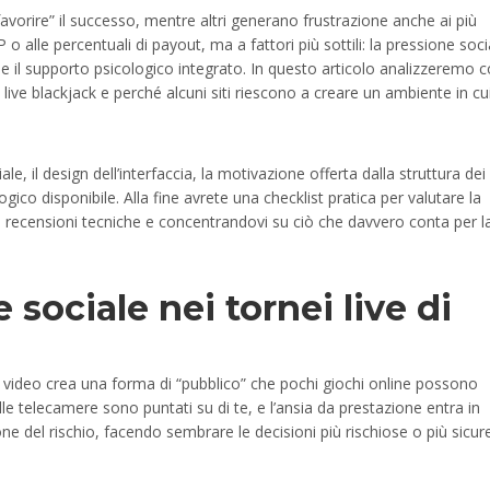
vorire” il successo, mentre altri generano frustrazione anche ai più
o alle percentuali di payout, ma a fattori più sottili: la pressione soci
emi e il supporto psicologico integrato. In questo articolo analizzeremo
live blackjack e perché alcuni siti riescono a creare un ambiente in cui
, il design dell’interfaccia, la motivazione offerta dalla struttura dei
gico disponibile. Alla fine avrete una checklist pratica per valutare la
ci recensioni tecniche e concentrandovi su ciò che davvero conta per l
e sociale nei tornei live di
li in video crea una forma di “pubblico” che pochi giochi online possono
lle telecamere sono puntati su di te, e l’ansia da prestazione entra in
e del rischio, facendo sembrare le decisioni più rischiose o più sicure