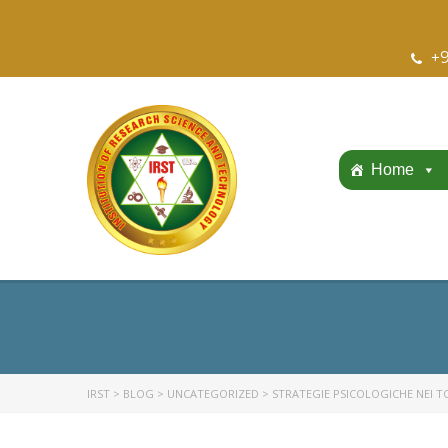
+9
Home
IRST
>
BLOG
>
UNCATEGORIZED
>
STRATEGIE PSICOLOGICHE NEI TO