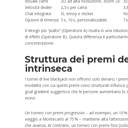
Visuale carte
2D ad alta risoluzione, zoom 2x
3D
Velocità dealer
2,5 s per carta
3,
Chat integrata
Sì, emoji e sticker
No
Opzioni di timeout
5 s, 10 s, personalizzabile
7 
Il design più “pulito” (Operatore A) risulta in una riduzio
di effetti (Operatore B). Questa differenza è particola
concentrazione.
Struttura dei premi de
intrinseca
I tornei di live blackjack non offrono solo denaro; i pre
modalità con cui questi premi sono strutturati influisce 
goal gradient suggerisce che le persone aumentano lo 
vicino.
Un torneo con premi progressivi – ad esempio, un 10 % 
viaggio a Montecarlo al 75 % – mantiene alta l’attenzion
che avanza. Al contrario, un torneo con premi fissi (solo