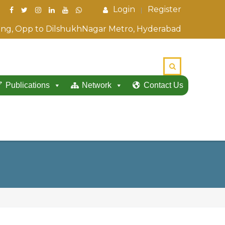
Login
Register
ding, Opp to DilshukhNagar Metro, Hyderabad
Publications
Network
Contact Us