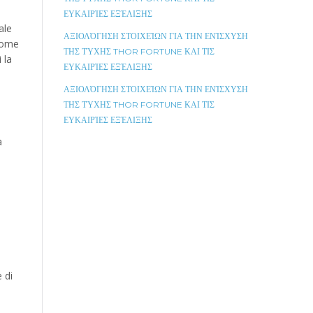
ΕΥΚΑΙΡΊΕΣ ΕΞΈΛΙΞΗΣ
ale
ΑΞΙΟΛΌΓΗΣΗ ΣΤΟΙΧΕΊΩΝ ΓΙΑ ΤΗΝ ΕΝΊΣΧΥΣΗ
 come
ΤΗΣ ΤΎΧΗΣ THOR FORTUNE ΚΑΙ ΤΙΣ
 la
ΕΥΚΑΙΡΊΕΣ ΕΞΈΛΙΞΗΣ
ΑΞΙΟΛΌΓΗΣΗ ΣΤΟΙΧΕΊΩΝ ΓΙΑ ΤΗΝ ΕΝΊΣΧΥΣΗ
ΤΗΣ ΤΎΧΗΣ THOR FORTUNE ΚΑΙ ΤΙΣ
ΕΥΚΑΙΡΊΕΣ ΕΞΈΛΙΞΗΣ
a
 di