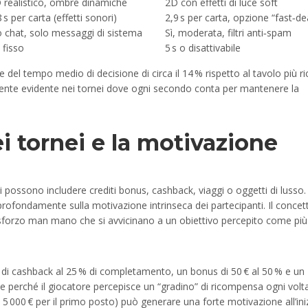
 realistico, ombre dinamiche
2D con effetti di luce soft
8 s per carta (effetti sonori)
2,9 s per carta, opzione “fast‑de
 chat, solo messaggi di sistema
Sì, moderata, filtri anti‑spam
s fisso
5 s o disattivabile
ne del tempo medio di decisione di circa il 14 % rispetto al tavolo più r
rmente evidente nei tornei dove ogni secondo conta per mantenere la
i tornei e la motivazione
mi possono includere crediti bonus, cashback, viaggi o oggetti di lusso.
profondamente sulla motivazione intrinseca dei partecipanti. Il concet
sforzo man mano che si avvicinano a un obiettivo percepito come più
di cashback al 25 % di completamento, un bonus di 50 € al 50 % e un
e perché il giocatore percepisce un “gradino” di ricompensa ogni volt
 5 000 € per il primo posto) può generare una forte motivazione all’ini