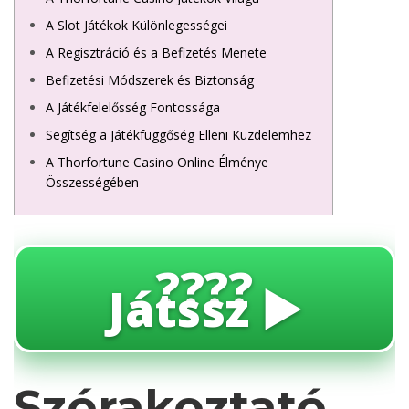
A Slot Játékok Különlegességei
A Regisztráció és a Befizetés Menete
Befizetési Módszerek és Biztonság
A Játékfelelősség Fontossága
Segítség a Játékfüggőség Elleni Küzdelemhez
A Thorfortune Casino Online Élménye
Összességében
????
Játssz ▶️
Szórakoztató