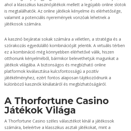
ahol a klasszikus kaszinójátékok mellett a legújabb online slotok
is megtalálhatók. Az online játékok kényelme és elérhetősége,
valamint a potenciális nyeremények vonzóak lehetnek a
játékosok számára.
A kaszinó bejáratai sokak számára a véletlen, a stratégia és a
szórakozás egyedülálló kombinációját jelentik. A virtuális térben
ez a kombináció még könnyebben elérhetővé válik, hiszen
otthonunk kényelméből, bármikor belevethetjük magunkat a
játékok világába. A biztonságos és megbízható online
platformok kiválasztása kulcsfontosságú a pozitív
játékélményhez, ezért fontos alaposan tájékozódnunk a
különböző kaszinók kínálatáról és megbízhatóságáról.
A Thorfortune Casino
Játékok Világa
A Thorfortune Casino széles választékot kínál a játékosok
számára, beleértve a klasszikus asztali játékokat, mint a