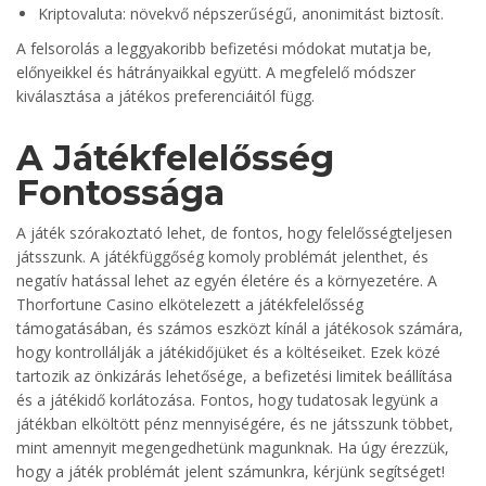
Kriptovaluta: növekvő népszerűségű, anonimitást biztosít.
A felsorolás a leggyakoribb befizetési módokat mutatja be,
előnyeikkel és hátrányaikkal együtt. A megfelelő módszer
kiválasztása a játékos preferenciáitól függ.
A Játékfelelősség
Fontossága
A játék szórakoztató lehet, de fontos, hogy felelősségteljesen
játsszunk. A játékfüggőség komoly problémát jelenthet, és
negatív hatással lehet az egyén életére és a környezetére. A
Thorfortune Casino elkötelezett a játékfelelősség
támogatásában, és számos eszközt kínál a játékosok számára,
hogy kontrollálják a játékidőjüket és a költéseiket. Ezek közé
tartozik az önkizárás lehetősége, a befizetési limitek beállítása
és a játékidő korlátozása. Fontos, hogy tudatosak legyünk a
játékban elköltött pénz mennyiségére, és ne játsszunk többet,
mint amennyit megengedhetünk magunknak. Ha úgy érezzük,
hogy a játék problémát jelent számunkra, kérjünk segítséget!