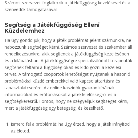
Számos szervezet foglalkozik a játékfüggőség kezelésével és a
szenvedők támogatásával.
Segítség a Játékfüggőség Elleni
Küzdelemhez
Ha úgy gondoljuk, hogy a játék problémát jelent számunkra, ne
habozzunk segítséget kérni. Számos szervezet és szakember áll
rendelkezésünkre, akik segítenek a játékfüggőség kezelésében
és a kilábalásban. A játékfüggőségre specializálódott terapeuták
segítenek feltárni a függőség okait és kidolgozni a kezelési
tervet. A támogató csoportok lehetőséget nyújtanak a hasonló
problémákkal küzdő emberekkel való kapcsolattartásra és
tapasztalatcserére. Az online kaszinók gyakran kínálnak
információkat és erőforrásokat a játékfelelősségről és a
segítségkérésről. Fontos, hogy ne szégyelljük segítséget kérni,
mert a játékfüggőség egy betegség, és kezelhető.
Ismerd fel a problémát: ha úgy érzed, hogy a játék irányítod
az életed.