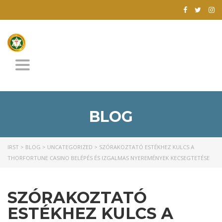
Toggle
navigation
BLOG
IRST
>
BLOG
>
UNCATEGORIZED
>
SZÓRAKOZTATÓ ESTÉKHEZ KULCS A
THORFORTUNE CASINO BELÉPÉS ÉS IZGALMAS NYEREMÉNYEK KECSEGTETÉSE
SZÓRAKOZTATÓ
ESTÉKHEZ KULCS A