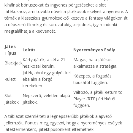
kínálnak bónuszokat és ingyenes pörgetéseket a slot
játékokhoz, ami tovább növeli a játékosok esélyeit a nyerésre. A
témák a klasszikus gyümölcsöktől kezdve a fantasy világokon át
a népszerű filmekig és sorozatokig terjednek, így mindenki
megtalálhatja a kedvencét.
Játék
Leírás
Nyereményes Esély
Típus
Kártyajáték, a cél a 21-
Magas, ha a játékos
Blackjack
hez közel kerülni.
alkalmazza a stratégia.
Játék, ahol egy golyót kell
Közepes, a fogadás
Rulett
eltalálni a forgó
típusától függően.
kerekeken.
Változó, a játék Return to
Slot
Népszerű, véletlen alapú
Player (RTP) értékétől
Játékok
játékok.
függően.
A táblázat szemlélteti a legnépszerűbb játékok alapvető
jellemzőit. Fontos megjegyezni, hogy a nyereményes esélyek
játéktermenként, játéktípusonként eltérhetnek.