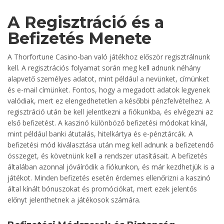
A Regisztráció és a
Befizetés Menete
A Thorfortune Casino-ban való játékhoz először regisztrálnunk
kell. A regisztrációs folyamat során meg kell adnunk néhány
alapvető személyes adatot, mint például a nevünket, címünket
és e-mail címünket. Fontos, hogy a megadott adatok legyenek
valódiak, mert ez elengedhetetlen a későbbi pénzfelvételhez. A
regisztráció után be kell jelentkezni a fiókunkba, és elvégezni az
első befizetést. A kaszinó különböző befizetési módokat kínál,
mint például banki átutalás, hitelkártya és e-pénztárcák. A
befizetési mód kiválasztása után meg kell adnunk a befizetendő
összeget, és követnünk kell a rendszer utasításait. A befizetés
általában azonnal jóváíródik a fiókunkon, és már kezdhetjük is a
játékot. Minden befizetés esetén érdemes ellenőrizni a kaszinó
által kínált bónuszokat és promóciókat, mert ezek jelentős
előnyt jelenthetnek a játékosok számára.