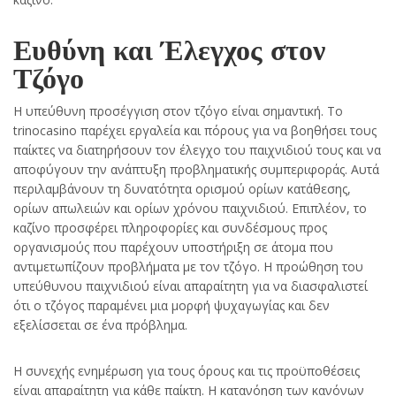
Ευθύνη και Έλεγχος στον
Τζόγο
Η υπεύθυνη προσέγγιση στον τζόγο είναι σημαντική. Το
trinocasino παρέχει εργαλεία και πόρους για να βοηθήσει τους
παίκτες να διατηρήσουν τον έλεγχο του παιχνιδιού τους και να
αποφύγουν την ανάπτυξη προβληματικής συμπεριφοράς. Αυτά
περιλαμβάνουν τη δυνατότητα ορισμού ορίων κατάθεσης,
ορίων απωλειών και ορίων χρόνου παιχνιδιού. Επιπλέον, το
καζίνο προσφέρει πληροφορίες και συνδέσμους προς
οργανισμούς που παρέχουν υποστήριξη σε άτομα που
αντιμετωπίζουν προβλήματα με τον τζόγο. Η προώθηση του
υπεύθυνου παιχνιδιού είναι απαραίτητη για να διασφαλιστεί
ότι ο τζόγος παραμένει μια μορφή ψυχαγωγίας και δεν
εξελίσσεται σε ένα πρόβλημα.
Η συνεχής ενημέρωση για τους όρους και τις προϋποθέσεις
είναι απαραίτητη για κάθε παίκτη. Η κατανόηση των κανόνων