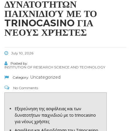
ΔΥΝΑΤΟΤΉΤΩΝ
ΠΑΙΧΝΙΔΙΟΎ ΜΕ ΤΟ
TRINOCASINO ΓΙΑ
ΝΈΟΥΣ ΧΡΉΣΤΕΣ
July 10, 2026
Posted by:
INSTITUTION OF RESEARCH SCIENCE AND TECHNOLOGY
Uncategorized
Category:
No Comments
Εξερεύνηση της ασφάλειας και των
δυνατοτήτων παιχνιδιού με το trinocasino
για νέους χρήστες
Ασφάλεια και Αδειοδότηση του Trinocasino