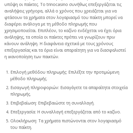
υπόψη οι παίκτες. Το trinocasino συνήθως επεξεργάζεται τις
αναλήψεις γρήγορα, αλλά ο χρόνος που χρειάζεται για να
φτάσουν τα χρήματα στον λογαριασμό του παίκτη μπορεί να
διαφέρει ανάλογα με τη μέθοδο πληρωμής που
χρησιμοποιείται. Επιπλέον, το καζίνο ενδέχεται να έχει όρια
ανάληψης, τα οποία οι παίκτες πρέπει να γνωρίζουν πριν
κάνουν ανάληψη. Η διαφάνεια σχετικά με τους χρόνους
επεξεργασίας και τα όρια είναι απαραίτητη για να διασφαλιστεί
η ικανοποίηση των παικτών.
Επιλογή μεθόδου πληρωμής: Επιλέξτε την προτιμώμενη
μέθοδο πληρωμής.
Εισαγωγή πληροφοριών: Εισαγάγετε τα απαραίτητα στοιχεία
πληρωμής.
Επιβεβαίωση: Επιβεβαιώστε τη συναλλαγή.
Επεξεργασία: Η συναλλαγή επεξεργάζεται από το καζίνο.
Ολοκλήρωση: Τα χρήματα πιστώνονται στον λογαριασμό
του παίκτη.