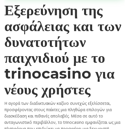
Εξερεύνηση της
ασφάλειας και των
δυνατοτήτων
παιχνιδιού με το
trinocasino για
νέους χρήστες
Η αγορά των διαδικτυακών καζίνο συνεχώς εξελίσσεται,
προσφέροντας στους παίκτες μια πληθώρα επιλογών για
διασκέδαση και πιθανές απολαβές. Μέσα σε αυτό το
ανταγωνιστικό περιβάλλον, το trinocasino εμφανίζεται ως μια
πλατφόρμα που επιδιώκει να προσφέρει μια ξεχωριστή