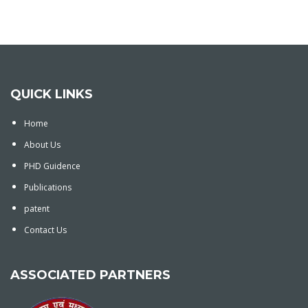
QUICK LINKS
Home
About Us
PHD Guidence
Publications
patent
Contact Us
ASSOCIATED PARTNERS