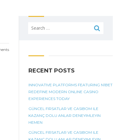
Search
for:
ents
RECENT POSTS
INNOVATIVE PLATFORMS FEATURING N1BET
REDEFINE MODERN ONLINE CASINO
EXPERIENCES TODAY
GÜNCEL FIRSATLAR VE CASIBOM ILE
KAZANÇ DOLU ANLAR DENEYIMLEYIN
HEMEN
GÜNCEL FIRSATLAR VE CASIBOM ILE
KAZANÇ DOLU ANLAR DENEYIMLEYIN