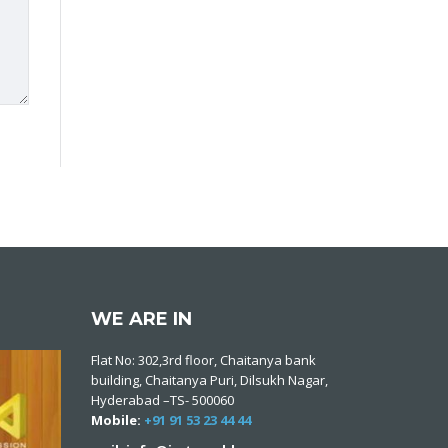
WE ARE IN
Flat No: 302,3rd floor, Chaitanya bank
building, Chaitanya Puri, Dilsukh Nagar,
Hyderabad –TS- 500060
Mobile:
+91 91 53 23 44 44