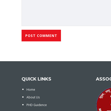
QUICK LINKS
ASSO
Home
About Us
PHD Guidence