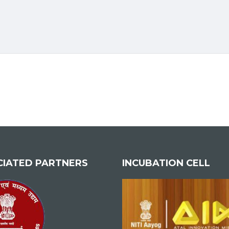
CIATED PARTNERS
INCUBATION CELL