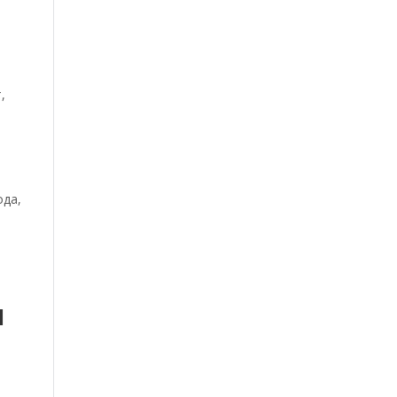
,
ода,
я