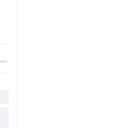
hare: