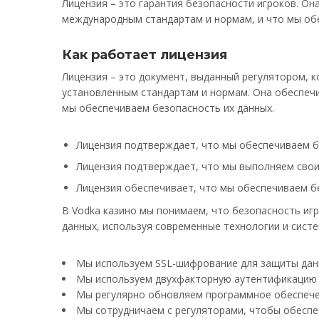
Лицензия – это гарантия безопасности игроков. О
международным стандартам и нормам, и что мы обе
Как работает лицензия
Лицензия – это документ, выданный регулятором, 
установленным стандартам и нормам. Она обеспечи
мы обеспечиваем безопасность их данных.
Лицензия подтверждает, что мы обеспечиваем бе
Лицензия подтверждает, что мы выполняем свои
Лицензия обеспечивает, что мы обеспечиваем бе
В Vodka казино мы понимаем, что безопасность иг
данных, используя современные технологии и сист
Мы используем SSL-шифрование для защиты дан
Мы используем двухфакторную аутентификацию 
Мы регулярно обновляем программное обеспече
Мы сотрудничаем с регуляторами, чтобы обеспе