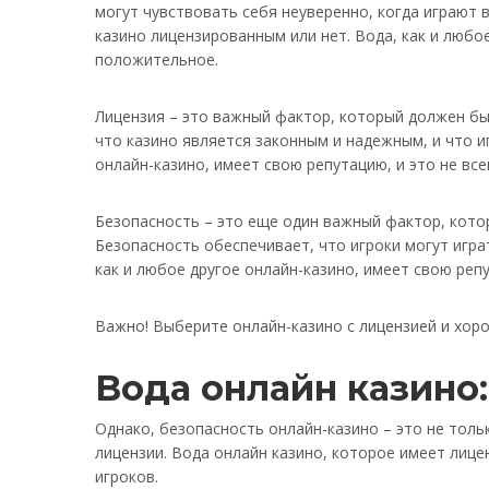
могут чувствовать себя неуверенно, когда играют в
казино лицензированным или нет. Вода, как и любое
положительное.
Лицензия – это важный фактор, который должен бы
что казино является законным и надежным, и что иг
онлайн-казино, имеет свою репутацию, и это не вс
Безопасность – это еще один важный фактор, кото
Безопасность обеспечивает, что игроки могут игра
как и любое другое онлайн-казино, имеет свою реп
Важно! Выберите онлайн-казино с лицензией и хоро
Вода онлайн казино:
Однако, безопасность онлайн-казино – это не толь
лицензии. Вода онлайн казино, которое имеет лиц
игроков.