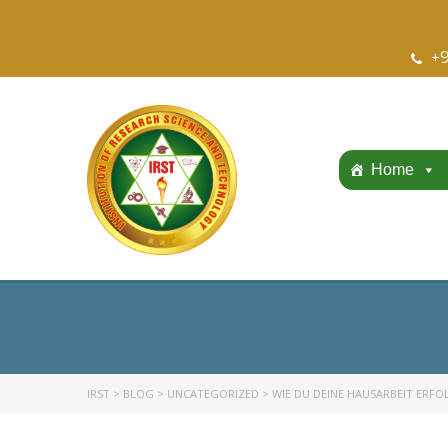
+9
Home
IRST
>
BLOG
>
UNCATEGORIZED
>
WIE DU DEINE HAUSARBEIT ERFOL