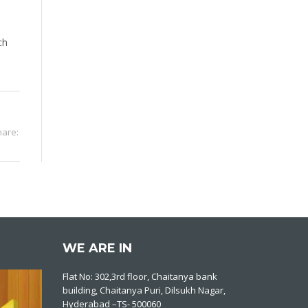
ch
hare:
WE ARE IN
Flat No: 302,3rd floor, Chaitanya bank
building, Chaitanya Puri, Dilsukh Nagar,
Hyderabad –TS- 500060