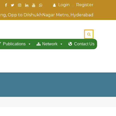
Login
Register
ding, Opp to DilshukhNagar Metro, Hyderabad
Publications
Network
Contact Us