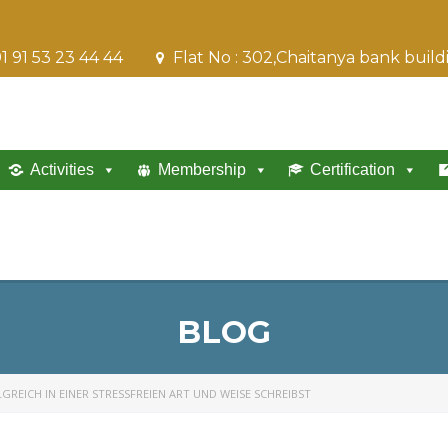
1 91 53 23 44 44
Flat No : 302,Chaitanya bank buil
Activities
Membership
Certification
BLOG
GREICH IN EINER STRESSFREIEN ART UND WEISE SCHREIBST