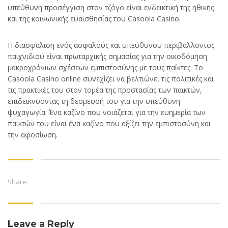
υπεύθυνη προσέγγιση στον τζόγο είναι ενδεικτική της ηθικής
και της κοινωνικής ευαισθησίας του Casoola Casino.
Η διασφάλιση ενός ασφαλούς και υπεύθυνου περιβάλλοντος
παιχνιδιού είναι πρωταρχικής σημασίας για την οικοδόμηση
μακροχρόνιων σχέσεων εμπιστοσύνης με τους παίκτες. Το
Casoola Casino online συνεχίζει να βελτιώνει τις πολιτικές και
τις πρακτικές του στον τομέα της προστασίας των παικτών,
επιδεικνύοντας τη δέσμευσή του για την υπεύθυνη
ψυχαγωγία. Ένα καζίνο που νοιάζεται για την ευημερία των
παικτών του είναι ένα καζίνο που αξίζει την εμπιστοσύνη και
την αφοσίωση.
Share:
Leave a Reply