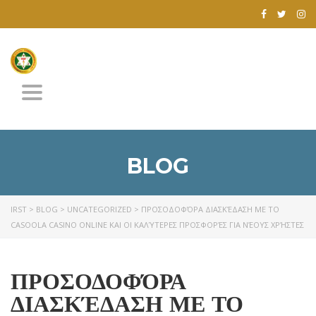
Toggle
navigation
BLOG
IRST
>
BLOG
>
UNCATEGORIZED
>
ΠΡΟΣΟΔΟΦΌΡΑ ΔΙΑΣΚΈΔΑΣΗ ΜΕ ΤΟ
CASOOLA CASINO ONLINE ΚΑΙ ΟΙ ΚΑΛΎΤΕΡΕΣ ΠΡΟΣΦΟΡΈΣ ΓΙΑ ΝΈΟΥΣ ΧΡΉΣΤΕΣ
ΠΡΟΣΟΔΟΦΌΡΑ
ΔΙΑΣΚΈΔΑΣΗ ΜΕ ΤΟ