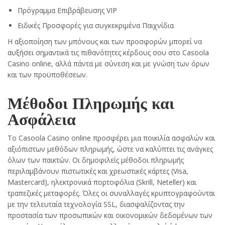
Πρόγραμμα Επιβράβευσης VIP
Ειδικές Προσφορές για συγκεκριμένα Παιχνίδια
Η αξιοποίηση των μπόνους και των προσφορών μπορεί να
αυξήσει σημαντικά τις πιθανότητες κέρδους σου στο Casoola
Casino online, αλλά πάντα με σύνεση και με γνώση των όρων
και των προϋποθέσεων.
Μέθοδοι Πληρωμής και
Ασφάλεια
Το Casoola Casino online προσφέρει μια ποικιλία ασφαλών και
αξιόπιστων μεθόδων πληρωμής, ώστε να καλύπτει τις ανάγκες
όλων των παικτών. Οι δημοφιλείς μέθοδοι πληρωμής
περιλαμβάνουν πιστωτικές και χρεωστικές κάρτες (Visa,
Mastercard), ηλεκτρονικά πορτοφόλια (Skrill, Neteller) και
τραπεζικές μεταφορές. Όλες οι συναλλαγές κρυπτογραφούνται
με την τελευταία τεχνολογία SSL, διασφαλίζοντας την
προστασία των προσωπικών και οικονομικών δεδομένων των