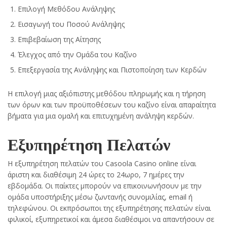
Επιλογή Μεθόδου Ανάληψης
Εισαγωγή του Ποσού Ανάληψης
Επιβεβαίωση της Αίτησης
Έλεγχος από την Ομάδα του Καζίνο
Επεξεργασία της Ανάληψης και Πιστοποίηση των Κερδών
Η επιλογή μιας αξιόπιστης μεθόδου πληρωμής και η τήρηση
των όρων και των προϋποθέσεων του καζίνο είναι απαραίτητα
βήματα για μια ομαλή και επιτυχημένη ανάληψη κερδών.
Εξυπηρέτηση Πελατών
Η εξυπηρέτηση πελατών του Casoola Casino online είναι
άριστη και διαθέσιμη 24 ώρες το 24ωρο, 7 ημέρες την
εβδομάδα. Οι παίκτες μπορούν να επικοινωνήσουν με την
ομάδα υποστήριξης μέσω ζωντανής συνομιλίας, email ή
τηλεφώνου. Οι εκπρόσωποι της εξυπηρέτησης πελατών είναι
φιλικοί, εξυπηρετικοί και άμεσα διαθέσιμοι να απαντήσουν σε