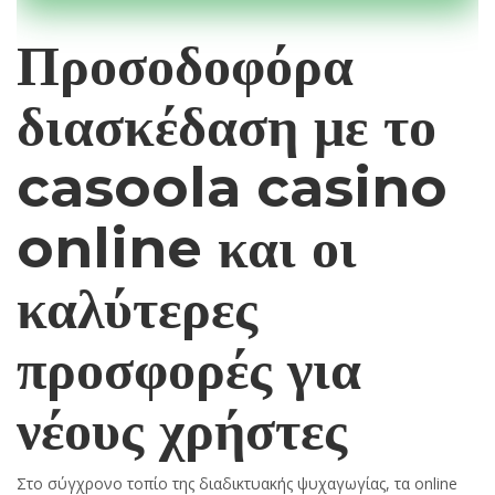
Προσοδοφόρα
διασκέδαση με το
casoola casino
online και οι
καλύτερες
προσφορές για
νέους χρήστες
Στο σύγχρονο τοπίο της διαδικτυακής ψυχαγωγίας, τα online