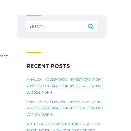
Search
for:
ents
RECENT POSTS
ANALIZA MOŻLIWOŚCI INWESTYCYJNYCH I
PRZYSZŁOŚĆ PLATFORMY THOR FORTUNE
W 2024 ROKU
ANALIZA MOŻLIWOŚCI INWESTYCYJNYCH I
PRZYSZŁOŚĆ PLATFORMY THOR FORTUNE
W 2024 ROKU
AUTHENTIQUES RÉVÉLATIONS SUR THOR
FORTUNE ET LIMPACT SUR LES RÉCITS