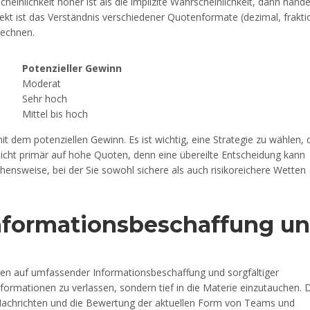
einlichkeit höher ist als die implizite Wahrscheinlichkeit, dann hande
pekt ist das Verständnis verschiedener Quotenformate (dezimal, frakti
rechnen.
Potenzieller Gewinn
Moderat
Sehr hoch
Mittel bis hoch
 mit dem potenziellen Gewinn. Es ist wichtig, eine Strategie zu wählen, 
 nicht primär auf hohe Quoten, denn eine übereilte Entscheidung kann
ensweise, bei der Sie sowohl sichere als auch risikoreichere Wetten
nformationsbeschaffung u
ren auf umfassender Informationsbeschaffung und sorgfältiger
 Informationen zu verlassen, sondern tief in die Materie einzutauchen.
n Nachrichten und die Bewertung der aktuellen Form von Teams und