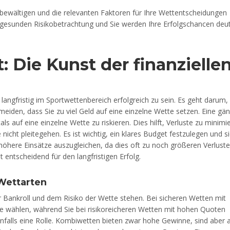
zu bewältigen und die relevanten Faktoren für Ihre Wettentscheidungen
r gesunden Risikobetrachtung und Sie werden Ihre Erfolgschancen deut
 Die Kunst der finanzielle
langfristig im Sportwettenbereich erfolgreich zu sein. Es geht darum, 
eiden, dass Sie zu viel Geld auf eine einzelne Wette setzen. Eine gä
ls auf eine einzelne Wette zu riskieren. Dies hilft, Verluste zu minimi
nicht pleitegehen. Es ist wichtig, ein klares Budget festzulegen und s
h höhere Einsätze auszugleichen, da dies oft zu noch größeren Verlust
st entscheidend für den langfristigen Erfolg.
Wettarten
er Bankroll und dem Risiko der Wette stehen. Bei sicheren Wetten mit
ze wählen, während Sie bei risikoreicheren Wetten mit hohen Quoten
ebenfalls eine Rolle. Kombiwetten bieten zwar hohe Gewinne, sind aber 