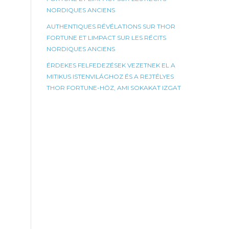
NORDIQUES ANCIENS
AUTHENTIQUES RÉVÉLATIONS SUR THOR
FORTUNE ET LIMPACT SUR LES RÉCITS
NORDIQUES ANCIENS
ÉRDEKES FELFEDEZÉSEK VEZETNEK EL A
MITIKUS ISTENVILÁGHOZ ÉS A REJTÉLYES
THOR FORTUNE-HÖZ, AMI SOKAKAT IZGAT