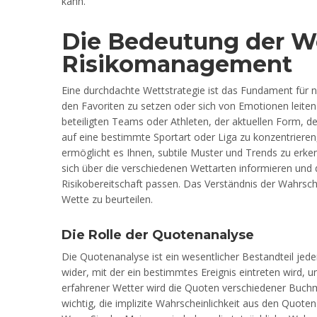
kann.
Die Bedeutung der We
Risikomanagement
Eine durchdachte Wettstrategie ist das Fundament für na
den Favoriten zu setzen oder sich von Emotionen leiten 
beteiligten Teams oder Athleten, der aktuellen Form, der
auf eine bestimmte Sportart oder Liga zu konzentrieren
ermöglicht es Ihnen, subtile Muster und Trends zu erke
sich über die verschiedenen Wettarten informieren und 
Risikobereitschaft passen. Das Verständnis der Wahrsch
Wette zu beurteilen.
Die Rolle der Quotenanalyse
Die Quotenanalyse ist ein wesentlicher Bestandteil jede
wider, mit der ein bestimmtes Ereignis eintreten wird, u
erfahrener Wetter wird die Quoten verschiedener Buchm
wichtig, die implizite Wahrscheinlichkeit aus den Quote