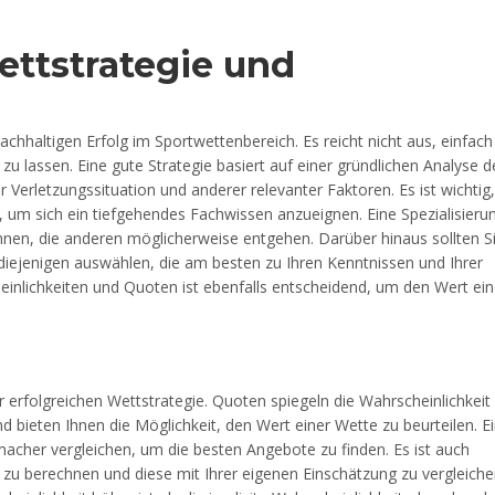
ttstrategie und
chhaltigen Erfolg im Sportwettenbereich. Es reicht nicht aus, einfach
zu lassen. Eine gute Strategie basiert auf einer gründlichen Analyse d
 Verletzungssituation und anderer relevanter Faktoren. Es ist wichtig,
, um sich ein tiefgehendes Fachwissen anzueignen. Eine Spezialisieru
nnen, die anderen möglicherweise entgehen. Darüber hinaus sollten S
diejenigen auswählen, die am besten zu Ihren Kenntnissen und Ihrer
einlichkeiten und Quoten ist ebenfalls entscheidend, um den Wert ein
r erfolgreichen Wettstrategie. Quoten spiegeln die Wahrscheinlichkeit
nd bieten Ihnen die Möglichkeit, den Wert einer Wette zu beurteilen. E
acher vergleichen, um die besten Angebote zu finden. Es ist auch
n zu berechnen und diese mit Ihrer eigenen Einschätzung zu vergleiche