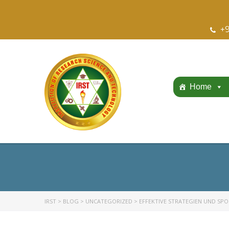
+9
Home
IRST
>
BLOG
>
UNCATEGORIZED
>
EFFEKTIVE STRATEGIEN UND SP