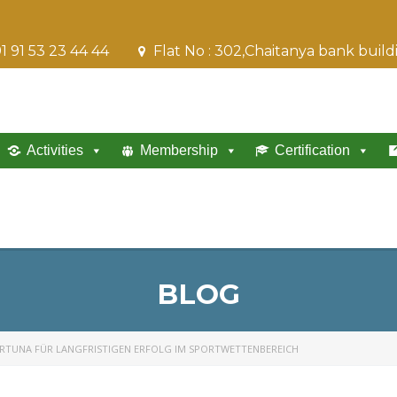
1 91 53 23 44 44
Flat No : 302,Chaitanya bank buil
Activities
Membership
Certification
BLOG
ORTUNA FÜR LANGFRISTIGEN ERFOLG IM SPORTWETTENBEREICH