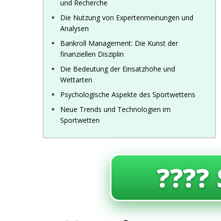
und Recherche
Die Nutzung von Expertenmeinungen und
Analysen
Bankroll Management: Die Kunst der
finanziellen Disziplin
Die Bedeutung der Einsatzhöhe und
Wettarten
Psychologische Aspekte des Sportwettens
Neue Trends und Technologien im
Sportwetten
???? 