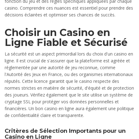
fonction du jeu et des règles spécifiques appliquées par chaque
casino. Comprendre ces nuances est essentiel pour prendre des
décisions éclairées et optimiser ses chances de succès.
Choisir un Casino en
Ligne Fiable et Sécurisé
La sécurité est un aspect primordial lors du choix d'un casino en
ligne. Il est crucial de s'assurer que la plateforme est agréée et
réglementée par une autorité de jeu reconnue, comme
l'Autorité des Jeux en France, ou des organismes internationaux
réputés. Cette licence garantit que le casino respecte des
normes strictes en matière de sécurité, d'équité et de protection
des joueurs. Vérifiez également que le site utilise un système de
cryptage SSL pour protéger vos données personnelles et
financières. Un bon casino en ligne aura également une politique
de confidentialité claire et transparente.
Critères de Sélection Importants pour un
Casino en Ligne