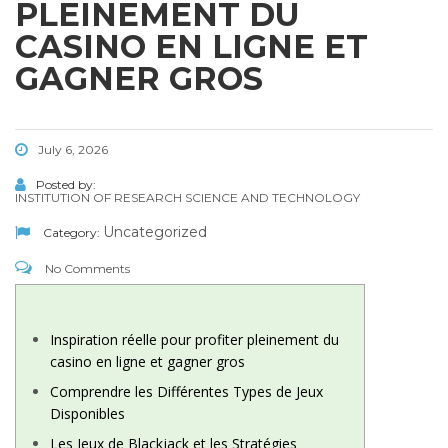
PLEINEMENT DU
CASINO EN LIGNE ET
GAGNER GROS
July 6, 2026
Posted by:
INSTITUTION OF RESEARCH SCIENCE AND TECHNOLOGY
Uncategorized
Category:
No Comments
Inspiration réelle pour profiter pleinement du
casino en ligne et gagner gros
Comprendre les Différentes Types de Jeux
Disponibles
Les Jeux de Blackjack et les Stratégies