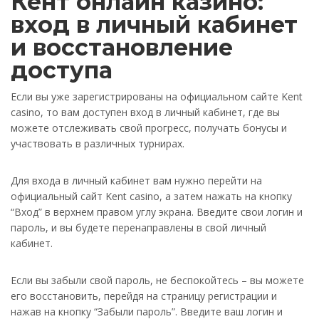
Кент онлайн казино:
вход в личный кабинет
и восстановление
доступа
Если вы уже зарегистрированы на официальном сайте Kent
casino, то вам доступен вход в личный кабинет, где вы
можете отслеживать свой прогресс, получать бонусы и
участвовать в различных турнирах.
Для входа в личный кабинет вам нужно перейти на
официальный сайт Kent casino, а затем нажать на кнопку
“Вход” в верхнем правом углу экрана. Введите свои логин и
пароль, и вы будете перенаправлены в свой личный
кабинет.
Если вы забыли свой пароль, не беспокойтесь – вы можете
его восстановить, перейдя на страницу регистрации и
нажав на кнопку “Забыли пароль”. Введите ваш логин и