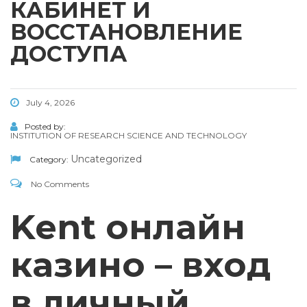
КАБИНЕТ И
ВОССТАНОВЛЕНИЕ
ДОСТУПА
July 4, 2026
Posted by:
INSTITUTION OF RESEARCH SCIENCE AND TECHNOLOGY
Uncategorized
Category:
No Comments
Kent онлайн
казино – вход
в личный