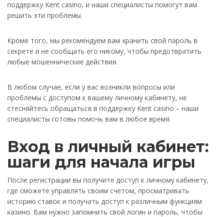
поддержку Kent casino, и наши специалисты помогут вам
решить эти проблемы.
Кроме того, мы рекомендуем вам хранить свой пароль в
секрете и не сообщать его никому, чтобы предотвратить
любые мошеннические действия.
В любом случае, если у вас возникли вопросы или
проблемы с доступом к вашему личному кабинету, не
стесняйтесь обращаться в поддержку Kent casino – наши
специалисты готовы помочь вам в любое время.
Вход в личный кабинет:
шаги для начала игры
После регистрации вы получите доступ к личному кабинету,
где сможете управлять своим счетом, просматривать
историю ставок и получать доступ к различным функциям
казино. Вам нужно запомнить свой логин и пароль, чтобы