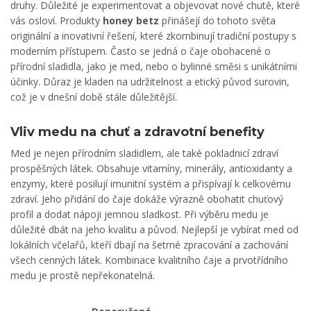
druhy. Důležité je experimentovat a objevovat nové chutě, které
vás osloví. Produkty
honey betz
přinášejí do tohoto světa
originální a inovativní řešení, které zkombinují tradiční postupy s
moderním přístupem. Často se jedná o čaje obohacené o
přírodní sladidla, jako je med, nebo o bylinné směsi s unikátními
účinky. Důraz je kladen na udržitelnost a etický původ surovin,
což je v dnešní době stále důležitější.
Vliv medu na chuť a zdravotní benefity
Med je nejen přírodním sladidlem, ale také pokladnicí zdraví
prospěšných látek. Obsahuje vitamíny, minerály, antioxidanty a
enzymy, které posilují imunitní systém a přispívají k celkovému
zdraví. Jeho přidání do čaje dokáže výrazně obohatit chuťový
profil a dodat nápoji jemnou sladkost. Při výběru medu je
důležité dbát na jeho kvalitu a původ. Nejlepší je vybírat med od
lokálních včelařů, kteří dbají na šetrné zpracování a zachování
všech cenných látek. Kombinace kvalitního čaje a prvotřídního
medu je prostě nepřekonatelná.