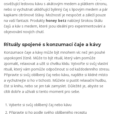
osvěžující ledovou kávu s akátovým medem a plátkem citronu,
nebo si vychutnat uklidňující bylinný čaj s lipovým medem a pár
kapkami citrónové šťávy. Možností je nespočet a záleží pouze
na vaší fantazii. Produkty
honey betz
nabízejí širokou škálu
čajů a káv s medem, které jsou ideální pro experimentování a
objevování nových chutí.
Rituály spojené s konzumací čaje a kávy
Konzumace čaje a kávy může být mnohem víc než jen pouhé
uspokojení žízně. Může to být rituál, který vám pomůže
zpomalit, relaxovat a užít si chvilku klidu. Vytvořte si svůj vlastní
rituál, který vám pomůže odpočinout si od každodenního stresu.
Připravte si svůj oblíbený čaj nebo kávu, najděte si klidné místo
a vychutnejte si ho v tichosti. Můžete si pustit relaxační hudbu,
číst si knihu, nebo se jen tak zamyslet. Důležité je, abyste se
cítili dobře a užívali si tento moment pro sebe.
Vyberte si svůj oblíbený čaj nebo kávu
Připravte si ho podle svého oblíbeného receptu