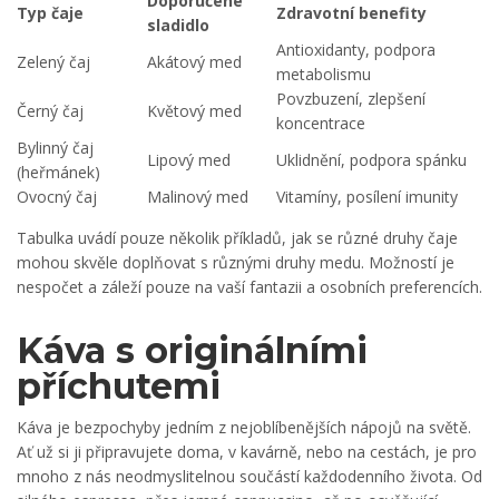
Doporučené
Typ čaje
Zdravotní benefity
sladidlo
Antioxidanty, podpora
Zelený čaj
Akátový med
metabolismu
Povzbuzení, zlepšení
Černý čaj
Květový med
koncentrace
Bylinný čaj
Lipový med
Uklidnění, podpora spánku
(heřmánek)
Ovocný čaj
Malinový med
Vitamíny, posílení imunity
Tabulka uvádí pouze několik příkladů, jak se různé druhy čaje
mohou skvěle doplňovat s různými druhy medu. Možností je
nespočet a záleží pouze na vaší fantazii a osobních preferencích.
Káva s originálními
příchutemi
Káva je bezpochyby jedním z nejoblíbenějších nápojů na světě.
Ať už si ji připravujete doma, v kavárně, nebo na cestách, je pro
mnoho z nás neodmyslitelnou součástí každodenního života. Od