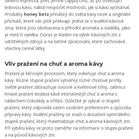
silného espressa, přes jemné cappuccino, až po osvěžující
ledovou kávu, nabízí nespočet možností, jak si kávu vychutnat.
Produkty
honey betz
přinášejí do světa kávy nové a originální
příchutě, které vás jistě překvapí. Jedná se o kvalitní kávová
zrna, která jsou obohacena o přírodní aromata a sladidla, jako
je med či vanilka. Důraz je kladen na výběr kávových zrn z
udržitelných zdrojů a na šetrné zpracování, které zachovává
všechny cenné látky.
Vliv pražení na chuť a aroma kávy
Pražení je klíčovým procesem, který ovlivňuje chuť a aroma
kávy. Různé stupně pražení vytvářejí různé chuťové profily.
Světlé pražení zdůrazňuje ovocné a květinové tóny, zatímco
tmavé pražení dodává kávě intenzivnější chuť a aroma s
nádechem čokolády a oříšků. Důležité je vybrat si stupeň
pražení, který odpovídá vašim osobním preferencím a způsobu
přípravy kávy. Kvalitní pražírny se snaží o dosažení optimálního
stupně pražení, který maximalizuje chuť a aroma kávových zrn.
Při výběru kávy se proto zaměřte na informace o stupni pražení
a na původ kávových zrn.