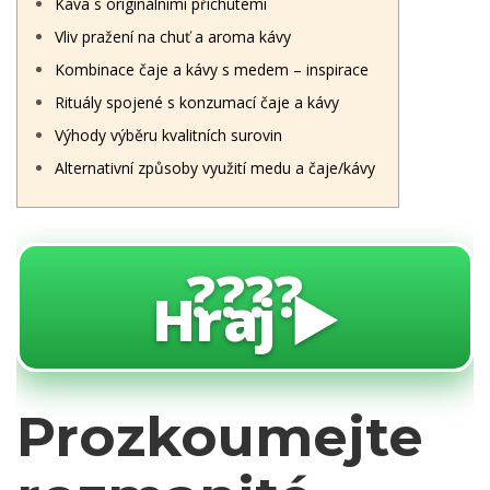
Káva s originálními příchutemi
Vliv pražení na chuť a aroma kávy
Kombinace čaje a kávy s medem – inspirace
Rituály spojené s konzumací čaje a kávy
Výhody výběru kvalitních surovin
Alternativní způsoby využití medu a čaje/kávy
????
Hraj ▶️
Prozkoumejte