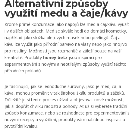
Alternativní způsoby
využití medu a čaje/kávy
Kromě přímé konzumace jako nápojů lze med a čaj/kávu využít
i v dalších oblastech. Med se skvěle hodí do domácí kosmetiky,
například jako složka pleťových masek nebo peelingů. Čaj a
kávu lze využít jako přírodní barvivo na vlasy nebo jako hnojivo
pro rostliny. Možnosti jsou rozmanité a záleží pouze na vaší
kreativitě. Produkty
honey betz
jsou inspirací pro
experimentování s novými a neotřelými způsoby využití těchto
přírodních pokladů.
Je fascinující, jak se jednoduché suroviny, jako je med, čaj a
káva, mohou proměnit v tak širokou škálu produktů a zážitků.
Důležité je si tento proces užívat a objevovat nové možnosti,
jak si dopřát chvilku radosti a pohody. Ať už si vyberete tradiční
způsob konzumace, nebo se rozhodnete pro experimentování s
novými recepty a využitími, produkty vám nabídnou inspiraci a
prvotřídní kvalitu.