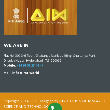
WE ARE IN
Flat No: 302,3rd floor, Chaitanya bank building, Chaitanya Puri,
Dilsukh Nagar, Hyderabad –TS- 500060
Mobile:
+91 91 53 23 44 44
mail: info@irst.world
Copyright; 2014 IRST. Designed by INSTITUTION OF RESEARCH
SCIENCE AND TECHNOLOGY