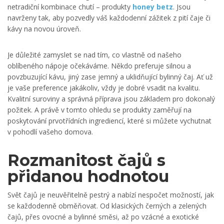
netradiční kombinace chutí – produkty
honey betz
. Jsou
navrženy tak, aby pozvedly váš každodenní zážitek z pití čaje či
kávy na novou úroveň.
Je důležité zamyslet se nad tím, co vlastně od našeho
oblíbeného nápoje očekáváme. Někdo preferuje silnou a
povzbuzující kávu, jiný zase jemný a uklidňující bylinný čaj. Ať už
je vaše preference jakákoliv, vždy je dobré vsadit na kvalitu.
Kvalitní suroviny a správná příprava jsou základem pro dokonalý
požitek. A právě v tomto ohledu se produkty zaměřují na
poskytování prvotřídních ingrediencí, které si můžete vychutnat
v pohodlí vašeho domova.
Rozmanitost čajů s
přidanou hodnotou
Svět čajů je neuvěřitelně pestrý a nabízí nespočet možností, jak
se každodenně obměňovat. Od klasických černých a zelených
čajů, přes ovocné a bylinné směsi, až po vzácné a exotické