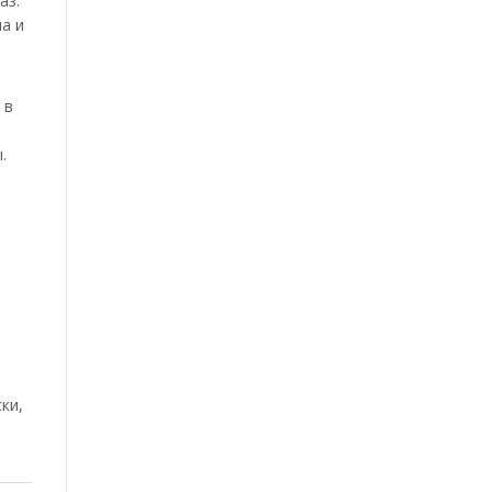
аз.
а и
 в
.
ки,