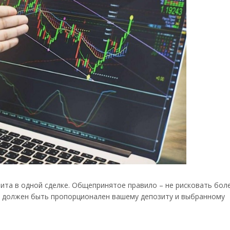
ита в одной сделке. Общепринятое правило – не рисковать боле
ии должен быть пропорционален вашему депозиту и выбранному