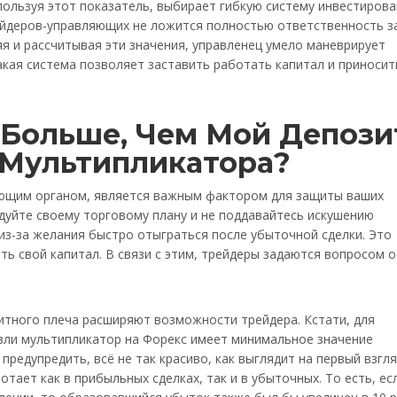
пользуя этот показатель, выбирает гибкую систему инвестирова
ейдеров-управляющих не ложится полностью ответственность з
я и рассчитывая эти значения, управленец умело маневрирует
кая система позволяет заставить работать капитал и приносит
 Больше, Чем Мой Депози
 Мультипликатора?
ующим органом, является важным фактором для защиты ваших
едуйте своему торговому плану и не поддавайтесь искушению
 из-за желания быстро отыграться после убыточной сделки. Это
ь свой капитал. В связи с этим, трейдеры задаются вопросом о
итного плеча расширяют возможности трейдера. Кстати, для
вли мультипликатор на Форекс имеет минимальное значение
предупредить, всё не так красиво, как выглядит на первый взгля
тает как в прибыльных сделках, так и в убыточных. То есть, ес