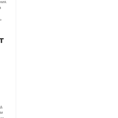
ния.
а
ь
т
д.
ли