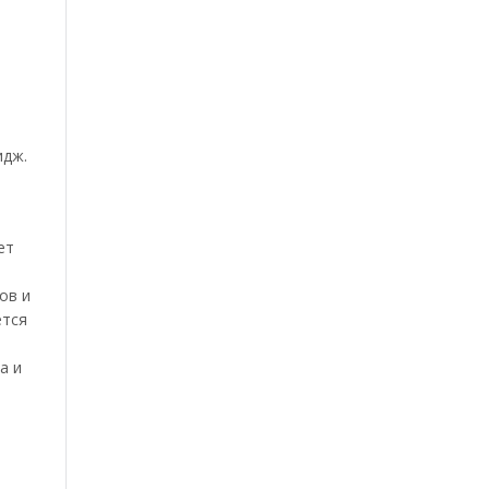
идж.
ет
ов и
ется
а и