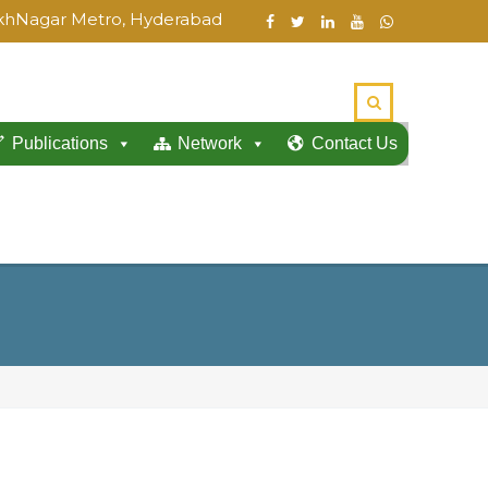
hukhNagar Metro, Hyderabad
Publications
Network
Contact Us