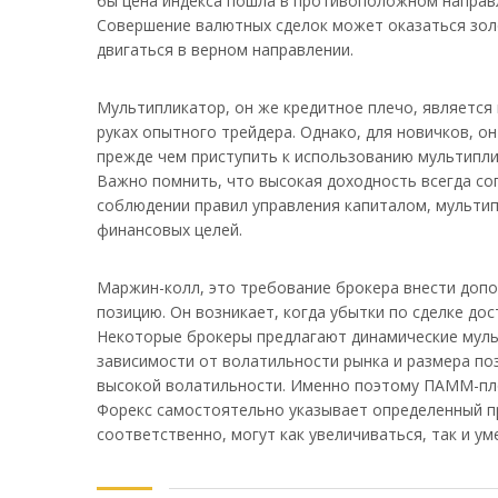
бы цена индекса пошла в противоположном направл
Совершение валютных сделок может оказаться золо
двигаться в верном направлении.
Мультипликатор, он же кредитное плечо, являетс
руках опытного трейдера. Однако, для новичков, о
прежде чем приступить к использованию мультипли
Важно помнить, что высокая доходность всегда со
соблюдении правил управления капиталом, мульти
финансовых целей.
Маржин-колл, это требование брокера внести доп
позицию. Он возникает, когда убытки по сделке до
Некоторые брокеры предлагают динамические муль
зависимости от волатильности рынка и размера по
высокой волатильности. Именно поэтому ПАММ-пл
Форекс самостоятельно указывает определенный пр
соответственно, могут как увеличиваться, так и ум