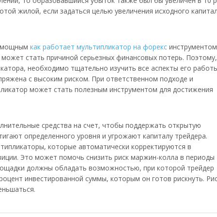
ении, то образовавшийся убыток также был бы увеличен в 10 р
той жилой, если задаться целью увеличения исходного капитал
я мощным
как работает мультипликатор на форекс
инструментом
н может стать причиной серьезных финансовых потерь. Поэтому,
катора, необходимо тщательно изучить все аспекты его работы
пряжена с высоким риском. При ответственном подходе и
пликатор может стать полезным инструментом для достижения
олнительные средства на счет, чтобы поддержать открытую
стигают определенного уровня и угрожают капиталу трейдера.
типликаторы, которые автоматически корректируются в
зиции. Это может помочь снизить риск маржин-колла в периоды
ощадки должны обладать возможностью, при которой трейдер
оцент инвестированной суммы, которым он готов рискнуть. Рис
еньшаться.