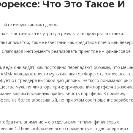
орексе: Что Это Такое И
гайте импульсивных сделок.
чает частично за их утрату в результате проигрыша ставки.
льтипликатор, также известный как кредитное плечо или левер
 благодаря инструменту реализовать принятое им финансовое
м, ведь они видят, как постоянно перепадают объемы, что меша
 ПАММ-площадок ввести мультипликатор Форекс сложнее всего.
бует от трейдера высокой дисциплины, четкого понимания риск
ущества мультипликатора при формировании портфеля заключа
 ранее зафиксированную прибыльность портфеля. К примеру,
ель на более агрессивный, но при этом соотношение заработк
т обратить внимание – с отдельными типами финансовых
ньше 1. Целесообразнее всего применять его для операций с