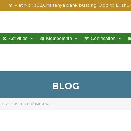
Flat No : 302,Chaitanya bank building, Opp to Dils
Activities
Membership
Certification
BLOG
С: УВЕЛИЧЬТЕ СВОЙ КАПИТАЛ!