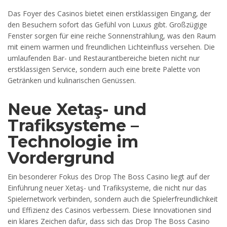
Das Foyer des Casinos bietet einen erstklassigen Eingang, der
den Besuchern sofort das Gefühl von Luxus gibt. Großzügige
Fenster sorgen für eine reiche Sonnenstrahlung, was den Raum
mit einem warmen und freundlichen Lichteinfluss versehen. Die
umlaufenden Bar- und Restaurantbereiche bieten nicht nur
erstklassigen Service, sondern auch eine breite Palette von
Getränken und kulinarischen Genüssen.
Neue Xetaş- und
Trafiksysteme –
Technologie im
Vordergrund
Ein besonderer Fokus des Drop The Boss Casino liegt auf der
Einführung neuer Xetaş- und Trafiksysteme, die nicht nur das
Spielernetwork verbinden, sondern auch die Spielerfreundlichkeit
und Effizienz des Casinos verbessern. Diese Innovationen sind
ein klares Zeichen dafür, dass sich das Drop The Boss Casino