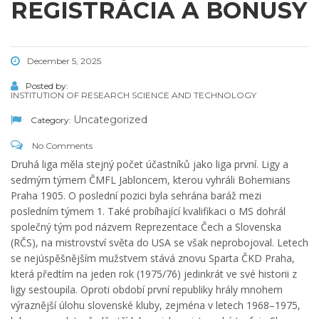
REGISTRÁCIA A BONUSY
December 5, 2025
Posted by:
INSTITUTION OF RESEARCH SCIENCE AND TECHNOLOGY
Uncategorized
Category:
No Comments
Druhá liga měla stejný počet účastníků jako liga první. Ligy a
sedmým týmem ČMFL Jabloncem, kterou vyhráli Bohemians
Praha 1905. O poslední pozici byla sehrána baráž mezi
posledním týmem 1. Také probíhající kvalifikaci o MS dohrál
společný tým pod názvem Reprezentace Čech a Slovenska
(RČS), na mistrovství světa do USA se však neprobojoval. Letech
se nejúspěšnějším mužstvem stává znovu Sparta ČKD Praha,
která předtím na jeden rok (1975/76) jedinkrát ve své historii z
ligy sestoupila. Oproti období první republiky hrály mnohem
výraznější úlohu slovenské kluby, zejména v letech 1968–1975,