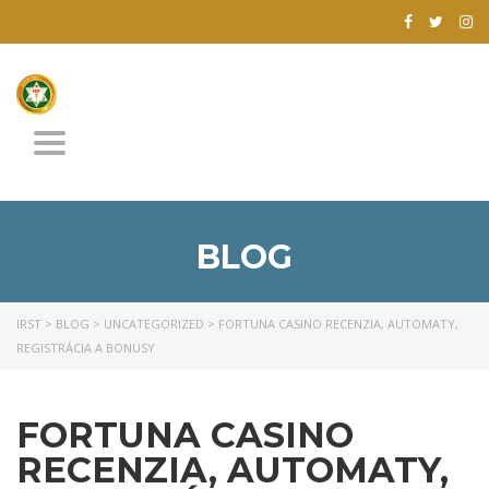
Toggle
navigation
BLOG
IRST
>
BLOG
>
UNCATEGORIZED
>
FORTUNA CASINO RECENZIA, AUTOMATY,
REGISTRÁCIA A BONUSY
FORTUNA CASINO
RECENZIA, AUTOMATY,