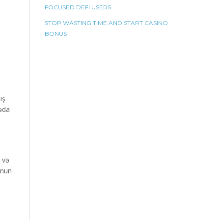
FOCUSED DEFI USERS
STOP WASTING TIME AND START CASINO
BONUS
ış
qəda
 və
unun