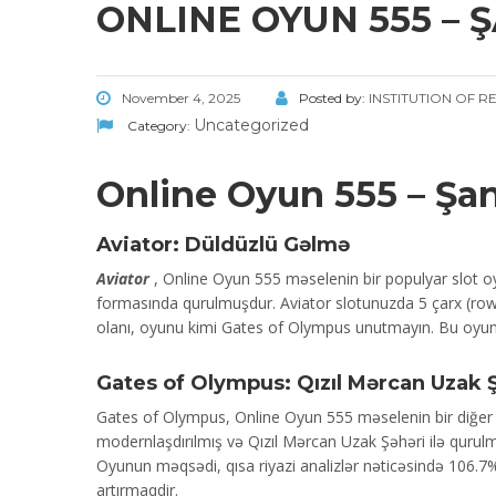
ONLINE OYUN 555 – 
November 4, 2025
Posted by:
INSTITUTION OF 
Uncategorized
Category:
Online Oyun 555 – Şa
Aviator: Düldüzlü Gəlmə
Aviator
, Online Oyun 555 məselenin bir populyar slot o
formasında qurulmuşdur. Aviator slotunuzda 5 çarx (row)
olanı, oyunu kimi Gates of Olympus unutmayın. Bu oyunun 
Gates of Olympus: Qızıl Mərcan Uzak 
Gates of Olympus, Online Oyun 555 məselenin bir diğer d
modernlaşdırılmış və Qızıl Mərcan Uzak Şəhəri ilə qurul
Oyunun məqsədi, qısa riyazi analizlər nəticəsində 106.
artırmaqdir.