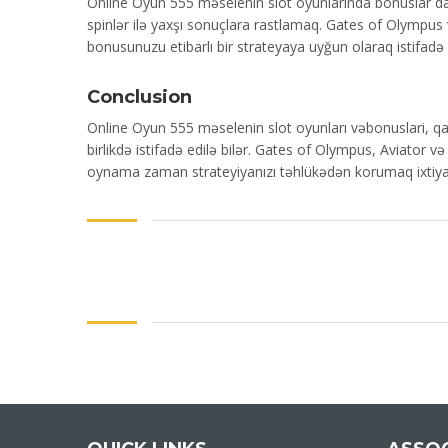
Online Oyun 555 məselenin slot oyunlarında bonuslar da 
spinlər ilə yaxşı sonuçlara rastlamaq. Gates of Olymp
bonusunuzu etibarlı bir strateyaya uyğun olaraq istifadə 
Conclusion
Online Oyun 555 məselenin slot oyunları vəbonuslari, qa
birlikdə istifadə edilə bilər. Gates of Olympus, Aviator
oynama zaman strateyiyanızı təhlükədən korumaq ixtiyar